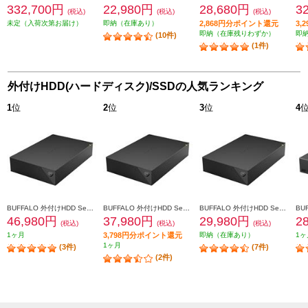
332,700円
22,980円
28,680円
3
(税込)
(税込)
(税込)
未定（入荷次第お届け）
即納（在庫あり）
2,868円分ポイント還元
3,
即納（在庫残りわずか）
即
(10件)
(1件)
外付けHDD(ハードディスク)/SSDの人気ランキング
1
位
2
位
3
位
4
BUFFALO 外付けHDD SeagateBasic USB3.2(Gen1)対応 8TB HD-SGDA8U3-B
BUFFALO 外付けHDD SeagateBasic USB3.2(Gen1)対応 6TB HD-SGDA6U3-B
BUFFALO 外付けHDD SeagateBasic USB3.2(Gen1)対応 4TB HD-SGDA4U3-B
46,980円
37,980円
29,980円
2
(税込)
(税込)
(税込)
1ヶ月
3,798円分ポイント還元
即納（在庫あり）
1ヶ
1ヶ月
(3件)
(7件)
(2件)