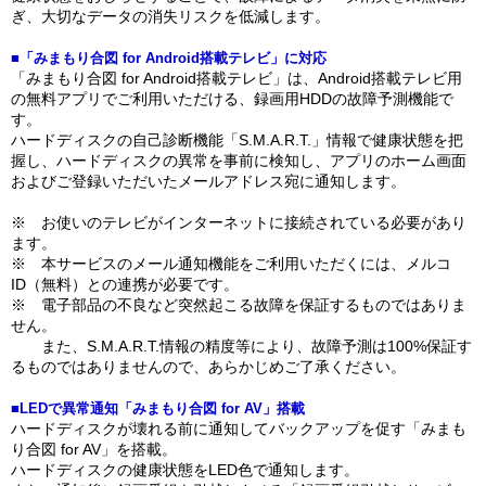
ぎ、大切なデータの消失リスクを低減します。
■「みまもり合図 for Android搭載テレビ」に対応
「みまもり合図 for Android搭載テレビ」は、Android搭載テレビ用
の無料アプリでご利用いただける、録画用HDDの故障予測機能で
す。
ハードディスクの自己診断機能「S.M.A.R.T.」情報で健康状態を把
握し、ハードディスクの異常を事前に検知し、アプリのホーム画面
およびご登録いただいたメールアドレス宛に通知します。
※ お使いのテレビがインターネットに接続されている必要があり
ます。
※ 本サービスのメール通知機能をご利用いただくには、メルコ
ID（無料）との連携が必要です。
※ 電子部品の不良など突然起こる故障を保証するものではありま
せん。
また、S.M.A.R.T.情報の精度等により、故障予測は100%保証す
るものではありませんので、あらかじめご了承ください。
■LEDで異常通知「みまもり合図 for AV」搭載
ハードディスクが壊れる前に通知してバックアップを促す「みまも
り合図 for AV」を搭載。
ハードディスクの健康状態をLED色で通知します。