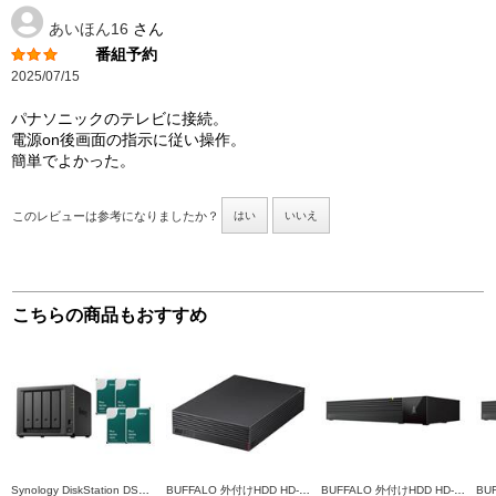
あいほん16
さん
番組予約
2025/07/15
パナソニックのテレビに接続。
電源on後画面の指示に従い操作。
簡単でよかった。
このレビューは参考になりましたか？
はい
いいえ
こちらの商品もおすすめ
Synology DiskStation DS925+ +HAT3300-4TB 4個 DS925_HAT3300-4TB4
BUFFALO 外付けHDD HD-EDS-E【4TB/USB3.2/デバイス連動電源/AV機器対応/2020年11月モデル】 HD-EDS4U3-BE
BUFFALO 外付けHDD HD-SQS-Aシリーズ【SeeQVault（シーキューボルト）対応/3.5インチ/2TB/ブラック】 HD-SQS2U3-A