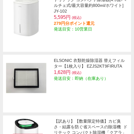
ルチェ式/最大容量約800ml/ホワイト]
JY-102
5,595円
(税込)
279円分ポイント還元
発送目安：10営業日
ELSONIC 衣類乾燥除湿器 替えフィル
ター【1枚入り】 EZJS2KT9FIRUTA
1,628円
(税込)
発送目安：即納（在庫あり）
【訳あり】【数量限定特価】カビ臭
さ・結露を防ぐ省スペースの除湿機
ド
リテック コンパクト除湿機「クアラ」