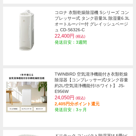
コロナ 衣類乾燥除湿機 Sシリーズ コン
プレッサー式 タンク容量3L 除湿量6.3L
オートルーバー付 グレイッシュベージ
ュ CD-S6326-C
22,400円
(税込)
発送目安：3週間
TWINBIRD 空気清浄機能付き衣類乾燥
除湿器【コンプレッサー式/タンク容量
約2L/空気清浄機能付/ホワイト】 JS-
E956W
24,050円
(税込)
2,405円分ポイント還元
発送目安：3ヶ月
ドリテック コンパクト除湿器[4.5畳/ペ