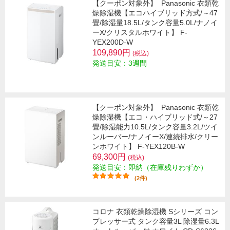
【クーポン対象外】
Panasonic 衣類乾
燥除湿機【エコハイブリッド方式/～47
畳/除湿量18.5L/タンク容量5.0L/ナノイ
ーX/クリスタルホワイト】 F-
YEX200D-W
109,890円
(税込)
発送目安：3週間
【クーポン対象外】
Panasonic 衣類乾
燥除湿機【エコ・ハイブリッド式/～27
畳/除湿能力10.5L/タンク容量3.2L/ツイ
ンルーバー/ナノイーX/連続排水/クリー
ンホワイト】 F-YEX120B-W
69,300円
(税込)
発送目安：即納（在庫残りわずか）
(2件)
コロナ 衣類乾燥除湿機 Sシリーズ コン
プレッサー式 タンク容量3L 除湿量6.3L