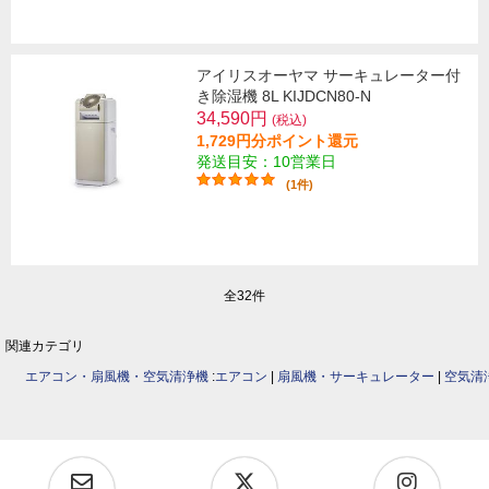
アイリスオーヤマ サーキュレーター付
き除湿機 8L KIJDCN80-N
34,590円
(税込)
1,729円分ポイント還元
発送目安：10営業日
(1件)
全32件
関連カテゴリ
エアコン・扇風機・空気清浄機
:
エアコン
|
扇風機・サーキュレーター
|
空気清