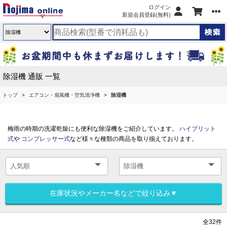
ログイン
新規会員登録(無料)
除湿機 通販 一覧
トップ
エアコン・扇風機・空気清浄機
除湿機
梅雨の時期の洗濯乾燥にも便利な除湿機をご紹介しています。
ハイブリット
式
や
コンプレッサー式
など様々な種類の商品を取り揃えております。
在庫状況やメーカー名などで絞り込み▼
全32件