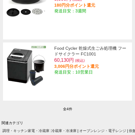
180円分ポイント還元
発送目安：3週間
Food Cycler 乾燥式生ごみ処理機 フー
ドサイクラー FC1001
60,130円
(税込)
3,006円分ポイント還元
発送目安：10営業日
全4件
関連カテゴリ
調理・キッチン家電・冷蔵庫
:
冷蔵庫・冷凍庫
|
オーブンレンジ・電子レンジ
|
炊