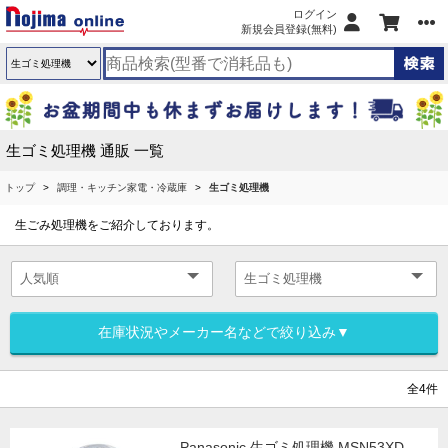
ログイン
新規会員登録(無料)
生ゴミ処理機 通販 一覧
トップ
調理・キッチン家電・冷蔵庫
生ゴミ処理機
生ごみ処理機をご紹介しております。
在庫状況やメーカー名などで絞り込み▼
全4件
Panasonic 生ゴミ処理機 MSN53XD