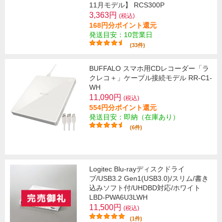
11月モデル】 RCS300P
3,363円
(税込)
168円分ポイント還元
発送目安：10営業日
(33件)
BUFFALO スマホ用CDレコーダー「ラ
クレコ＋」ケーブル接続モデル RR-C1-
WH
11,090円
(税込)
554円分ポイント還元
発送目安：即納（在庫あり）
(6件)
Logitec Blu-rayディスクドライ
ブ/USB3.2 Gen1(USB3.0)/スリム/書き
込みソフト付/UHDBD対応/ホワイト
LBD-PWA6U3LWH
11,500円
(税込)
(1件)