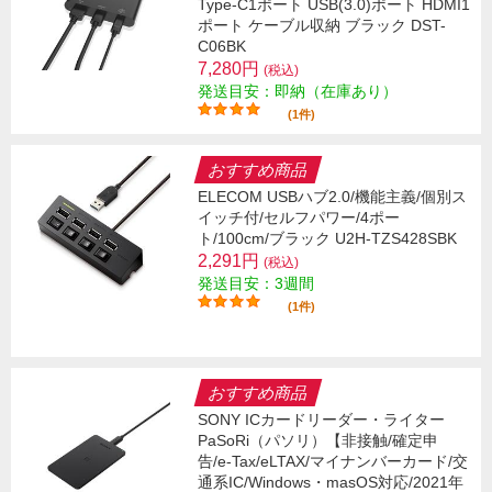
Type-C1ポート USB(3.0)ポート HDMI1
ポート ケーブル収納 ブラック DST-
C06BK
7,280円
(税込)
発送目安：即納（在庫あり）
(1件)
おすすめ商品
ELECOM USBハブ2.0/機能主義/個別ス
イッチ付/セルフパワー/4ポー
ト/100cm/ブラック U2H-TZS428SBK
2,291円
(税込)
発送目安：3週間
(1件)
おすすめ商品
SONY ICカードリーダー・ライター
PaSoRi（パソリ）【非接触/確定申
告/e-Tax/eLTAX/マイナンバーカード/交
通系IC/Windows・masOS対応/2021年