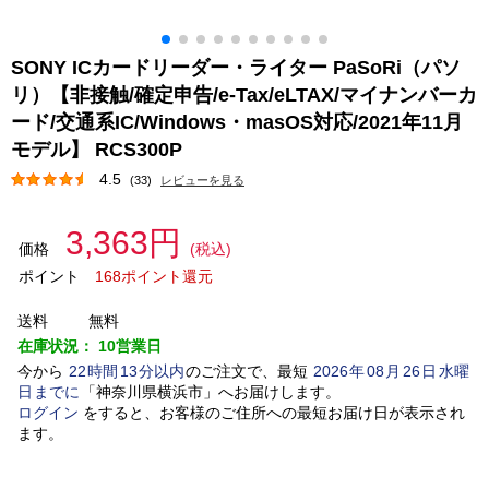
SONY ICカードリーダー・ライター PaSoRi（パソ
リ）【非接触/確定申告/e-Tax/eLTAX/マイナンバーカ
ード/交通系IC/Windows・masOS対応/2021年11月
モデル】 RCS300P
4.5
(33)
レビューを見る
3,363円
価格
(税込)
ポイント
168ポイント還元
送料
無料
在庫状況：
10営業日
今から
22
時間
13
分以内
のご注文で、最短
2026
年
08
月
26
日
水曜
日
までに
「
神奈川県横浜市
」
へお届けします。
ログイン
をすると、お客様のご住所への最短お届け日が表示され
ます。