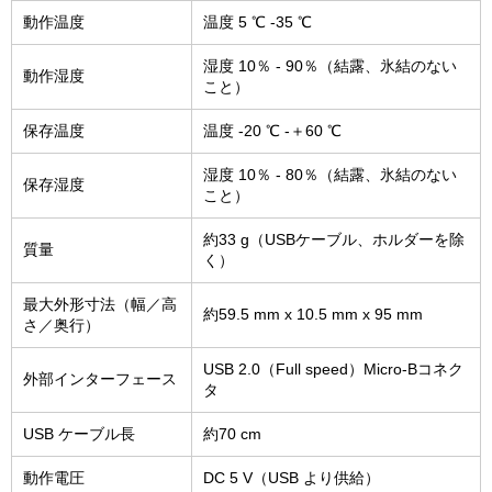
動作温度
温度 5 ℃ -35 ℃
湿度 10％ - 90％（結露、氷結のない
動作湿度
こと）
保存温度
温度 -20 ℃ -＋60 ℃
湿度 10％ - 80％（結露、氷結のない
保存湿度
こと）
約33 g（USBケーブル、ホルダーを除
質量
く）
最大外形寸法（幅／高
約59.5 mm x 10.5 mm x 95 mm
さ／奥行）
USB 2.0（Full speed）Micro-Bコネク
外部インターフェース
タ
USB ケーブル長
約70 cm
動作電圧
DC 5 V（USB より供給）