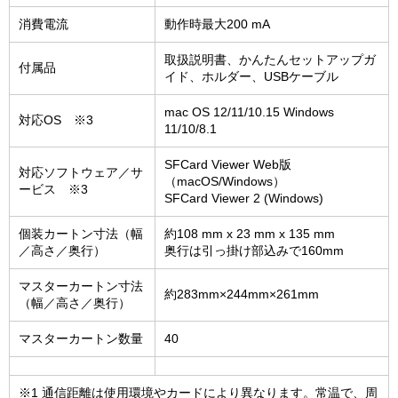
消費電流
動作時最大200 mA
取扱説明書、かんたんセットアップガ
付属品
イド、ホルダー、USBケーブル
mac OS 12/11/10.15 Windows
対応OS ※3
11/10/8.1
SFCard Viewer Web版
対応ソフトウェア／サ
（macOS/Windows）
ービス ※3
SFCard Viewer 2 (Windows)
個装カートン寸法（幅
約108 mm x 23 mm x 135 mm
／高さ／奥行）
奥行は引っ掛け部込みで160mm
マスターカートン寸法
約283mm×244mm×261mm
（幅／高さ／奥行）
マスターカートン数量
40
※1 通信距離は使用環境やカードにより異なります。常温で、周