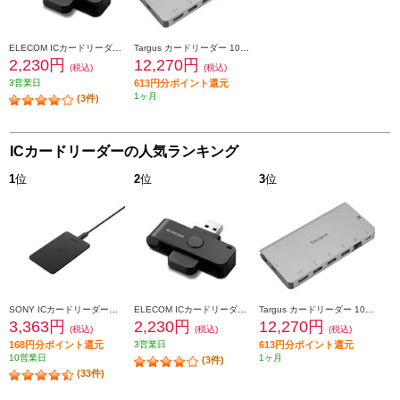
ELECOM ICカードリーダー【接触式/マイナンバーカード/確定申告/e-Tax eLTAX対応/ケーブル15cm/ブラック/USB】 MR-ICD102BK
Targus カードリーダー 100W PDパススルー 着脱式USB-Cケーブル付 DOCK414AP-51
2,230円
12,270円
(税込)
(税込)
3営業日
613円分ポイント還元
1ヶ月
(3件)
ICカードリーダーの人気ランキング
1
位
2
位
3
位
SONY ICカードリーダー・ライター PaSoRi（パソリ）【非接触/確定申告/e-Tax/eLTAX/マイナンバーカード/交通系IC/Windows・masOS対応/2021年11月モデル】 RCS300P
ELECOM ICカードリーダー【接触式/マイナンバーカード/確定申告/e-Tax eLTAX対応/ケーブル15cm/ブラック/USB】 MR-ICD102BK
Targus カードリーダー 100W PDパススルー 着脱式USB-Cケーブル付 DOCK414AP-51
3,363円
2,230円
12,270円
(税込)
(税込)
(税込)
168円分ポイント還元
3営業日
613円分ポイント還元
10営業日
1ヶ月
(3件)
(33件)