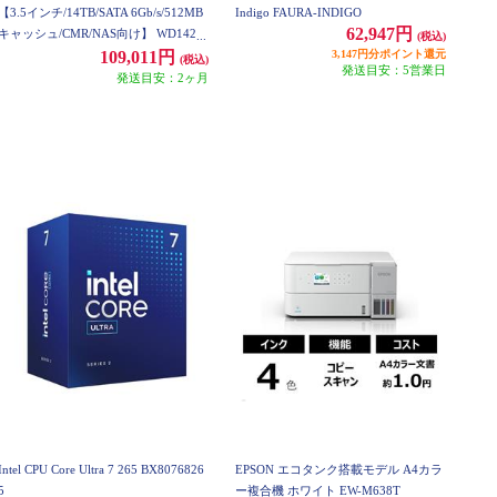
【3.5インチ/14TB/SATA 6Gb/s/512MB
Indigo FAURA-INDIGO
62,947円
キャッシュ/CMR/NAS向け】 WD142K
(税込)
FGX
3,147円分ポイント還元
109,011円
(税込)
発送目安：5営業日
発送目安：2ヶ月
Intel CPU Core Ultra 7 265 BX8076826
EPSON エコタンク搭載モデル A4カラ
5
ー複合機 ホワイト EW-M638T