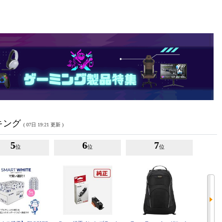
キング
( 07日 19:21 更新 )
5
6
7
位
位
位