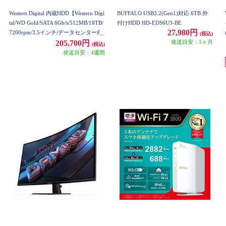
Western Digital 内蔵HDD【Western Digi
BUFFALO USB3.2(Gen1)対応 6TB 外
tal/WD Gold/SATA 6Gb/s/512MB/18TB/
付けHDD HD-EDS6U3-BE
27,980円
7200rpm/3.5インチ/データセンター向
(税込)
け】 WD181KRYZ
発送目安：1ヶ月
205,700円
(税込)
発送目安：4週間