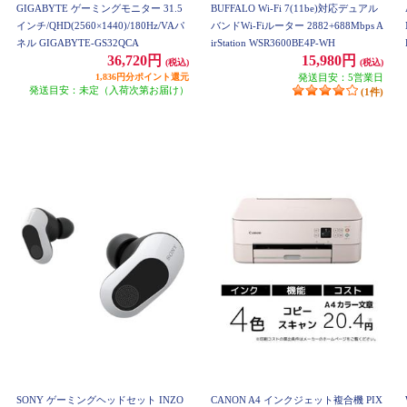
GIGABYTE ゲーミングモニター 31.5
BUFFALO Wi-Fi 7(11be)対応デュアル
インチ/QHD(2560×1440)/180Hz/VAパ
バンドWi-Fiルーター 2882+688Mbps A
ネル GIGABYTE-GS32QCA
irStation WSR3600BE4P-WH
36,720円
15,980円
(税込)
(税込)
1,836円分ポイント還元
発送目安：5営業日
発送目安：未定（入荷次第お届け）
(1件)
SONY ゲーミングヘッドセット INZO
CANON A4 インクジェット複合機 PIX