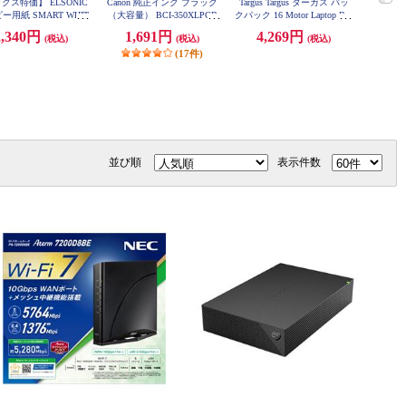
クス特価】 ELSONIC
Canon 純正インク ブラック
Targus Targus ターガス バッ
ASUS Wi
ー用紙 SMART WHIT
（大容量） BCI-350XLPGB
クパック 16 Motor Laptop Bac
ムルー
K
kpack / 28L TSB194US-72
セット（2500枚） S1E1
2,340円
1,691円
4,269円
49
(税込)
(税込)
(税込)
14A4-5-ESET
(17件)
4,98
並び順
表示件数