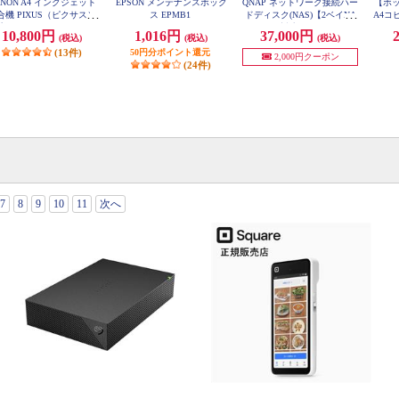
ANON A4 インクジェット
EPSON メンテナンスボック
QNAP ネットワーク接続ハー
【ボッ
合機 PIXUS（ピクサス）
ス EPMB1
ドディスク(NAS)【2ベイNA
A4コピ
リンター/ピンク/コピー/
S/スマホ対応/スリムデザイ
E 5冊
10,800円
1,016円
37,000円
(税込)
(税込)
(税込)
ャン/4色インク】 PIXUS
ン】 TS-233
TS5430PK
(13件)
50円分ポイント還元
2,000円クーポン
(24件)
7
8
9
10
11
次へ