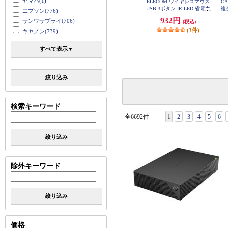
ヤマハ(1)
ELECOM ワイヤレスマウス
C
USB 3ボタン IR LED 省電力
複
エプソン(776)
シンメトリーデザイン PS5
【プ
932円
サンワサプライ(706)
(税込)
ブルー M-IR07DRBU
スキ
(3件)
キヤノン(739)
すべて表示▼
絞り込み
検索キーワード
全6692件
1
2
3
4
5
6
絞り込み
除外キーワード
絞り込み
価格