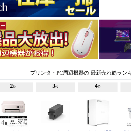
プリンタ・PC周辺機器の 最新売れ筋ラン
2
3
4
位
位
位