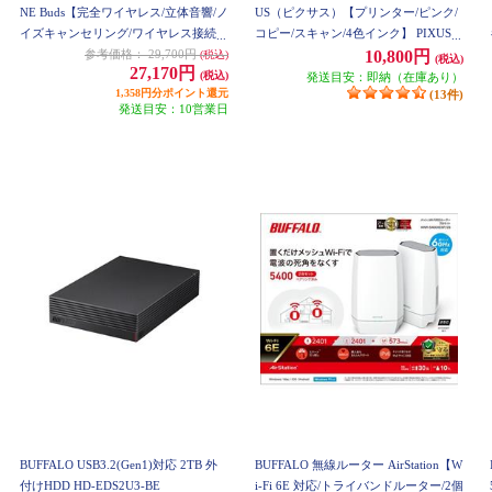
NE Buds【完全ワイヤレス/立体音響/ノ
US（ピクサス）【プリンター/ピンク/
イズキャンセリング/ワイヤレス接続/
コピー/スキャン/4色インク】 PIXUST
低遅延2.4Ghz/急速充電対応/ホワイ
S5430PK
参考価格：
29,700円
10,800円
(税込)
(税込)
27,170円
ト】 WF-G700N-WZ
(税込)
発送目安：即納（在庫あり）
1,358円分ポイント還元
(13件)
発送目安：10営業日
BUFFALO USB3.2(Gen1)対応 2TB 外
BUFFALO 無線ルーター AirStation【W
付けHDD HD-EDS2U3-BE
i-Fi 6E 対応/トライバンドルーター/2個