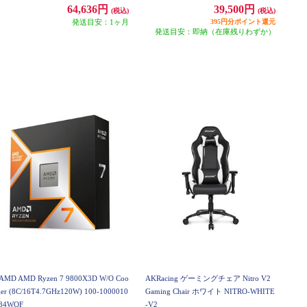
64,636円
39,500円
(税込)
(税込)
発送目安：1ヶ月
395円分ポイント還元
発送目安：即納（在庫残りわずか）
AMD AMD Ryzen 7 9800X3D W/O Coo
AKRacing ゲーミングチェア Nitro V2
ler (8C/16T4.7GHz120W) 100-1000010
Gaming Chair ホワイト NITRO-WHITE
84WOF
-V2