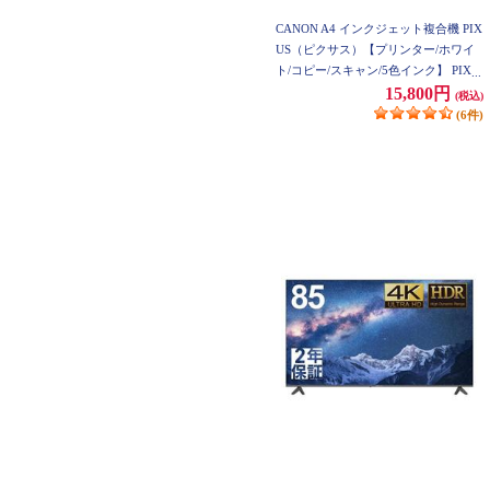
CANON A4 インクジェット複合機 PIX
US（ピクサス）【プリンター/ホワイ
ト/コピー/スキャン/5色インク】 PIXU
STS7530WH
15,800円
(税込)
(6件)