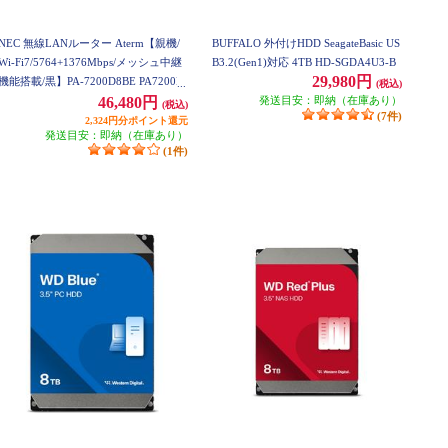
NEC 無線LANルーター Aterm【親機/
BUFFALO 外付けHDD SeagateBasic US
Wi-Fi7/5764+1376Mbps/メッシュ中継
B3.2(Gen1)対応 4TB HD-SGDA4U3-B
29,980円
機能搭載/黒】PA-7200D8BE PA7200D
(税込)
8BE
発送目安：即納（在庫あり）
46,480円
(税込)
(7件)
2,324円分ポイント還元
発送目安：即納（在庫あり）
(1件)