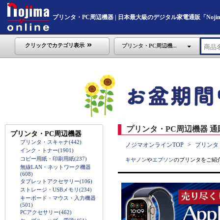
プリンタ・PC周辺機器 | 日本最大級のデジタル家電通販「Nojima 
クリックでカテゴリ表示
プリンタ・PC周辺機...
プリンタ・PC周辺機器 通
プリンタ・PC周辺機器
プリンタ・スキャナ(442)
ノジマオンラインTOP
プリンタ
インク・トナー(1901)
コピー用紙・印刷用紙(237)
キヤノン
や
エプソン
のプリンタをご紹
無線LAN・ネットワーク機器
(608)
タブレットアクセサリー(106)
ストレージ・USBメモリ(234)
キーボード・マウス・入力機器
(501)
PCアクセサリー(462)