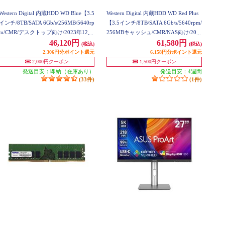
Western Digital 内蔵HDD WD Blue【3.5
Western Digital 内蔵HDD WD Red Plus
インチ/8TB/SATA 6Gb/s/256MB/5640rp
【3.5インチ/8TB/SATA 6Gb/s/5640rpm/
m/CMR/デスクトップ向け/2023年12月
256MBキャッシュ/CMR/NAS向け/202
モデル】 WD80EAAZ
3年12月モデル】 WD80EFPX
46,120円
61,580円
(税込)
(税込)
2,306円分ポイント還元
6,158円分ポイント還元
2,000円クーポン
1,500円クーポン
発送目安：即納（在庫あり）
発送目安：4週間
(33件)
(1件)