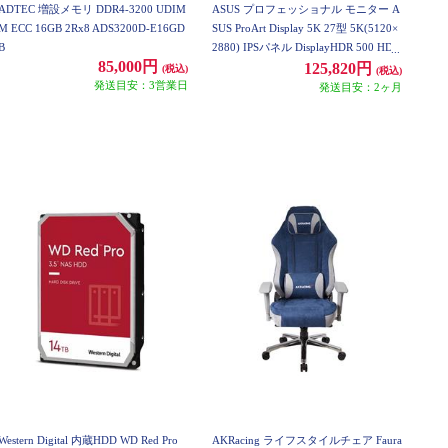
ADTEC 増設メモリ DDR4-3200 UDIM
ASUS プロフェッショナル モニター A
M ECC 16GB 2Rx8 ADS3200D-E16GD
SUS ProArt Display 5K 27型 5K(5120×
B
2880) IPSパネル DisplayHDR 500 HD
85,000円
MI×1 DP×1 USB-C×1 国内正規品 3年
125,820円
(税込)
(税込)
発送目安：3営業日
保証 PA27JCV
発送目安：2ヶ月
Western Digital 内蔵HDD WD Red Pro
AKRacing ライフスタイルチェア Faura