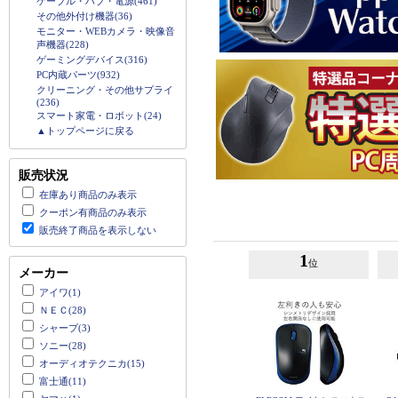
ケーブル・ハブ・電源(461)
その他外付け機器(36)
モニター・WEBカメラ・映像音
声機器(228)
ゲーミングデバイス(316)
PC内蔵パーツ(932)
クリーニング・その他サプライ
(236)
スマート家電・ロボット(24)
▲トップページに戻る
販売状況
在庫あり商品のみ表示
クーポン有商品のみ表示
販売終了商品を表示しない
1
位
メーカー
アイワ(1)
ＮＥＣ(28)
シャープ(3)
ソニー(28)
オーディオテクニカ(15)
富士通(11)