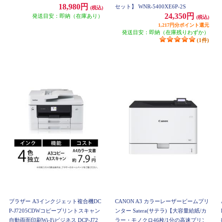
18,980円
セット】 WNR-5400XE6P-2S
(税込)
24,350円
発送目安：即納（在庫あり）
(税込)
1,217円分ポイント還元
発送目安：即納（在庫残りわずか）
(1件)
ブラザー A3インクジェット複合機DC
CANON A3 カラーレーザービームプリ
P-J7205CDWコピープリントスキャン
ンター Satera(サテラ)【大容量給紙/カ
自動両面印刷Wi-Fiビジネス DCP-J720
ラー・モノクロ46枚/1分の高速プリン