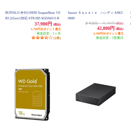
BUFFALO 外付けHDD SeagateBasic US
Square Ｓｑｕａｒｅ ハンディ ASKU
B3.2(Gen1)対応 6TB HD-SGDA6U3-B
0880
37,980円
参考価格：
49,480円
(税込)
(税込)
42,880円
(税込)
3,798円分ポイント還元
発送目安：1ヶ月
4,288円分ポイント還元
発送目安：3営業日
(2件)