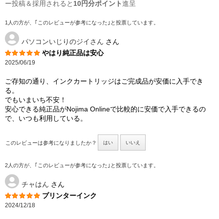
ー投稿＆採用されると
10円分ポイント
進呈
1人の方が、｢このレビューが参考になった｣と投票しています。
パソコンいじりのジイさん
さん
やはり純正品は安心
2025/06/19
ご存知の通り、インクカートリッジはご完成品が安価に入手でき
る。
でもいまいち不安！
安心できる純正品がNojima Onlineで比較的に安価で入手できるの
で、いつも利用している。
このレビューは参考になりましたか？
はい
いいえ
2人の方が、｢このレビューが参考になった｣と投票しています。
チャはん
さん
プリンターインク
2024/12/18