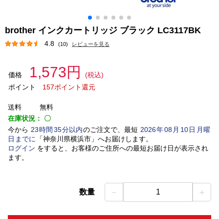
brother インクカートリッジ ブラック LC3117BK
4.8
(10)
レビューを見る
1,573円
価格
(税込)
ポイント
157ポイント還元
送料
無料
在庫状況：
〇
今から
23
時間
35
分以内
のご注文で、最短
2026
年
08
月
10
日
月曜
日
までに
「
神奈川県横浜市
」
へお届けします。
ログイン
をすると、お客様のご住所への最短お届け日が表示され
ます。
－
＋
数量
1