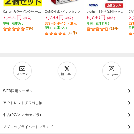
Canon カラーインク/ペーパーセット2個セット KL36IP3PACK2-ESET
CANON 純正インクタンク BCI-331（BK/C/M/Y/GY）+BCI-330 マルチパック BCI-331-330-6MP
brother 【お得な2個セット】純正インクカートリッジ4色セット LC411-4PK LC411-4PK-2-ESET
7,800円
7,788円
8,730円
3
(税込)
(税込)
(税込)
即納（在庫あり）
389円分ポイント還元
即納（在庫あり）
3
即納（在庫あり）
即
(7件)
(11件)
(12件)
メルマガ
旧Twitter
Instagram
WEB限定クーポン
アウトレット掘り出し物
中古(PC/スマホ/カメラ)
ノジマのプライベートブランド