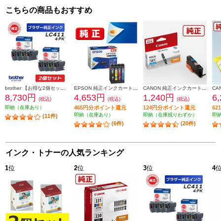
こちらの商品もおすすめ
brother 【お得な2個セット】純正インクカートリッジ4色セット LC411-4PK LC411-4PK-2-ESET
EPSON 純正インクカートリッジ【メダマヤキ/４色パック】 MED-4CL
CANON 純正インクカートリッジ シアン BCI-381C
8,730円
4,653円
1,240円
6
(税込)
(税込)
(税込)
即納（在庫あり）
465円分ポイント還元
124円分ポイント還元
6
即納（在庫あり）
即納（在庫残りわずか）
即
(11件)
(6件)
(20件)
インク・トナーの人気ランキング
1
位
2
位
3
位
4