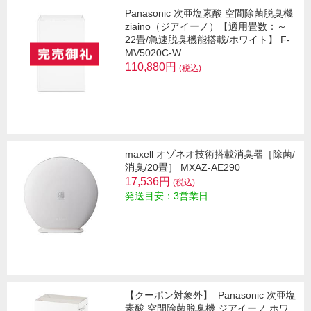
Panasonic 次亜塩素酸 空間除菌脱臭機
ziaino（ジアイーノ）【適用畳数：～
22畳/急速脱臭機能搭載/ホワイト】 F-
MV5020C-W
110,880円
(税込)
maxell オゾネオ技術搭載消臭器［除菌/
消臭/20畳］ MXAZ-AE290
17,536円
(税込)
発送目安：3営業日
【クーポン対象外】
Panasonic 次亜塩
素酸 空間除菌脱臭機 ジアイーノ ホワ