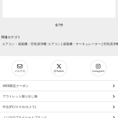
全7件
関連カテゴリ
エアコン・扇風機・空気清浄機
:
エアコン
|
扇風機・サーキュレーター
|
空気清浄
メルマガ
旧Twitter
Instagram
WEB限定クーポン
アウトレット掘り出し物
中古(PC/スマホ/カメラ)
ノジマのプライベートブランド