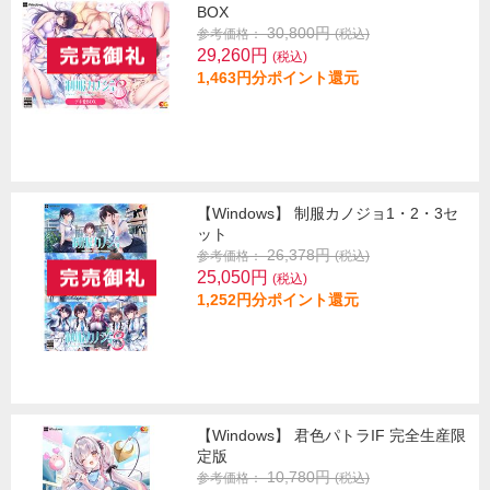
BOX
30,800円
参考価格：
(税込)
29,260円
(税込)
1,463円分ポイント還元
【Windows】 制服カノジョ1・2・3セ
ット
26,378円
参考価格：
(税込)
25,050円
(税込)
1,252円分ポイント還元
【Windows】 君色パトラIF 完全生産限
定版
10,780円
参考価格：
(税込)