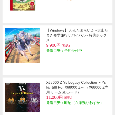
【Windows】 わんたまらいふ ~犬山た
まき修学旅行サバイバル~ 特典ボック
ス
9,900円
(税込)
発送目安：予約受付中
X68000 Z Ys Legacy Collection ～Ys
I&II&III For X68000 Z～ （X68000 Z専
用 ゲームSDカード）
11,000円
(税込)
発送目安：即納（在庫残りわずか）