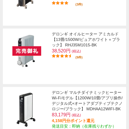
(3件)
デロンギ オイルヒーター アミカルド
【13畳/1500W/ピュアホワイト＋ブラ
ック】 RHJ35M1015-BK
38,520円
(税込)
(9件)
デロンギ マルチダイナミックヒーター
Wi-Fiモデル【1200W/10畳/アプリ操作/
デジタル式+オートアダプティブテクノ
ロジー/ブラック】 MDHAA12WIFI-BK
83,179円
(税込)
4,158円分ポイント還元
発送目安：即納（在庫残りわずか）