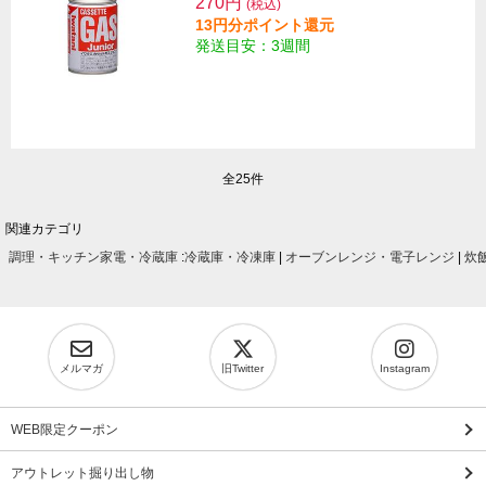
270円
(税込)
13円分ポイント還元
発送目安：3週間
全25件
関連カテゴリ
調理・キッチン家電・冷蔵庫
:
冷蔵庫・冷凍庫
|
オーブンレンジ・電子レンジ
|
炊
メルマガ
旧Twitter
Instagram
WEB限定クーポン
アウトレット掘り出し物