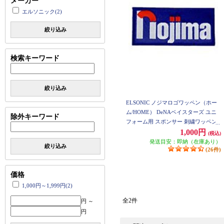
メーカー
エルソニック(2)
絞り込み
検索キーワード
絞り込み
ELSONIC ノジマロゴワッペン（ホー
ム/HOME） DeNAベイスターズ ユニ
除外キーワード
フォーム用 スポンサー 刺繍ワッペン
ET-NW01H
1,000円
(税込)
発送目安：即納（在庫あり）
絞り込み
(26件)
価格
1,000円～1,999円(2)
全2件
円 ～
円