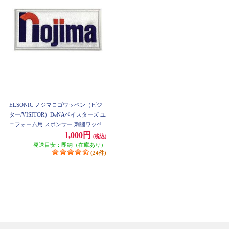
ELSONIC ノジマロゴワッペン（ビジ
ター/VISITOR）DeNAベイスターズ ユ
ニフォーム用 スポンサー 刺繍ワッペ
ン ET-NW01V
1,000円
(税込)
発送目安：即納（在庫あり）
(24件)