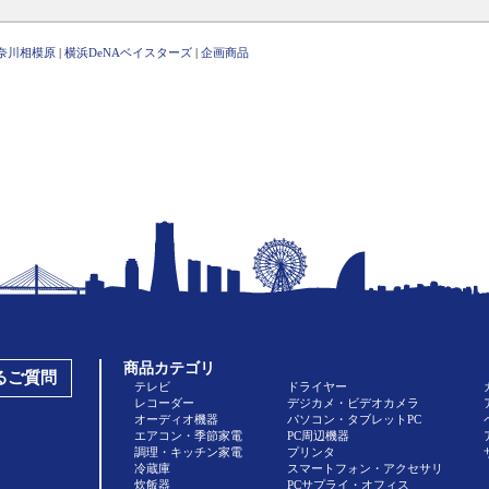
奈川相模原
|
横浜DeNAベイスターズ
|
企画商品
商品カテゴリ
あるご質問
テレビ
ドライヤー
レコーダー
デジカメ・ビデオカメラ
オーディオ機器
パソコン・タブレットPC
エアコン・季節家電
PC周辺機器
調理・キッチン家電
プリンタ
冷蔵庫
スマートフォン・アクセサリ
炊飯器
PCサプライ・オフィス