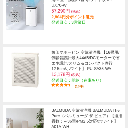
UX70-W
57,290円
(税込)
2,864円分ポイント還元
発送目安：3営業日
象印マホービン 空気清浄機 【16畳用/
低騒音設計最大44dB/DCモーターで省
エネ設計/スリム＆コンパクト奥行
12.5cm/ホワイト】 PU-SA35-WA
13,178円
(税込)
発送目安：即納（在庫あり）
(18件)
BALMUDA 空気清浄機 BALMUDA The
Pure（バルミューダ ザ ピュア）【適用
畳数：～36畳/PM2.5対応/ホワイト】
A01A-WH