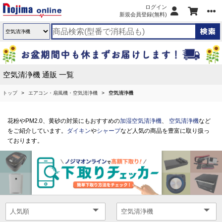
ログイン
新規会員登録(無料)
空気清浄機 通販 一覧
トップ
エアコン・扇風機・空気清浄機
空気清浄機
花粉やPM2.0、黄砂の対策にもおすすめの
加湿空気清浄機
、
空気清浄機
など
をご紹介しています。
ダイキン
や
シャープ
など人気の商品を豊富に取り扱っ
ております。