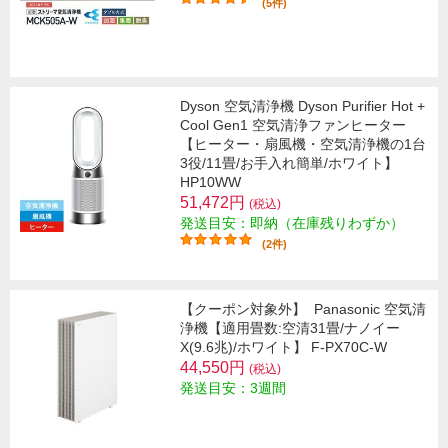
(5件)
Dyson 空気清浄機 Dyson Purifier Hot +
Cool Gen1 空気清浄ファンヒーター
【ヒーター・扇風機・空気清浄機の1台
3役/11畳/お手入れ簡単/ホワイト】
HP10WW
51,472円
(税込)
発送目安：即納（在庫残りわずか）
(2件)
【クーポン対象外】
Panasonic 空気清
浄機【適用畳数:空清31畳/ナノイー
X(9.6兆)/ホワイト】 F-PX70C-W
44,550円
(税込)
発送目安：3週間