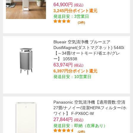
64,900円
(税込)
3,245円分ポイント還元
発送目安：3営業日
(3件)
Blueair 空気清浄機 ブルーエア
DustMagnet(ダストマグネット) 5440i
【～34畳/オートモード/省エネ/グレ
ー】 105938
63,974円
(税込)
6,397円分ポイント還元
発送目安：10営業日
Panasonic 空気清浄機【適用畳数:空清
27畳/ナノイー/清潔HEPAフィルター/ホ
ワイト】 F-PX60C-W
27,844円
(税込)
発送目安：即納（在庫あり）
(2件)