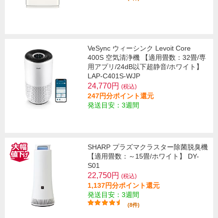
VeSync ウィーシンク Levoit Core
400S 空気清浄機 【適用畳数：32畳/専
用アプリ/24dB以下超静音/ホワイト】
LAP-C401S-WJP
24,770円
(税込)
247円分ポイント還元
発送目安：3週間
SHARP プラズマクラスター除菌脱臭機
【適用畳数：～15畳/ホワイト】 DY-
S01
22,750円
(税込)
1,137円分ポイント還元
発送目安：3週間
(8件)