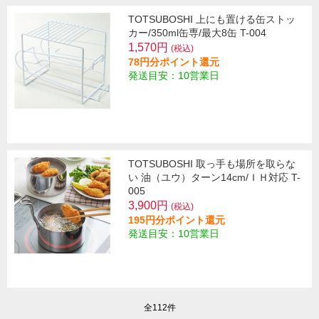
TOTSUBOSHI 上にも置ける缶ストッ
カー/350ml缶専/最大8缶 T-004
1,570円
(税込)
78円分ポイント還元
発送目安：10営業日
TOTSUBOSHI 取っ手も場所を取らな
い 油（ユウ）ターン14cm/ＩＨ対応 T-
005
3,900円
(税込)
195円分ポイント還元
発送目安：10営業日
全112件