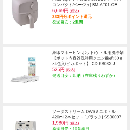
コンパクト/ベージュ] BM-AF01-GE
6,669円
(税込)
333円分ポイント還元
発送目安：2週間
象印マホービン ポット/ケトル用洗浄剤
【ポット内容器洗浄用クエン酸/約30ｇ
×4包入/ピカポット】 CD-KB03X-J
525円
(税込)
発送目安：即納（在庫残りわずか）
ソーダストリーム DWSミニボトル
420ml 2本セット [ブラック] SSB0097
1,980円
(税込)
発送目安：10営業日