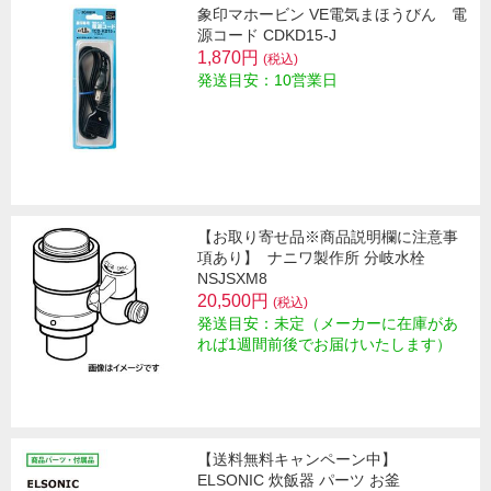
象印マホービン VE電気まほうびん 電
源コード CDKD15-J
1,870円
(税込)
発送目安：10営業日
【お取り寄せ品※商品説明欄に注意事
項あり】
ナニワ製作所 分岐水栓
NSJSXM8
20,500円
(税込)
発送目安：未定（メーカーに在庫があ
れば1週間前後でお届けいたします）
【送料無料キャンペーン中】
ELSONIC 炊飯器 パーツ お釜