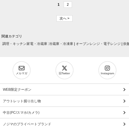
1
2
次へ >
関連カテゴリ
調理・キッチン家電・冷蔵庫
:
冷蔵庫・冷凍庫
|
オーブンレンジ・電子レンジ
|
炊
メルマガ
旧Twitter
Instagram
WEB限定クーポン
アウトレット掘り出し物
中古(PC/スマホ/カメラ)
ノジマのプライベートブランド