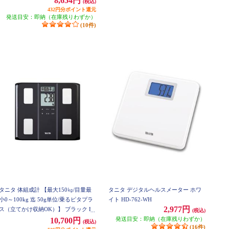
8,654円
(税込)
432円分ポイント還元
発送目安：即納（在庫残りわずか）
(10件)
タニタ 体組成計 【最大150㎏/目量最
タニタ デジタルヘルスメーター ホワ
小0～100kg 迄 50g単位/乗るピタプラ
イト HD-762-WH
2,977円
ス（立てかけ収納OK）】 ブラック BC
(税込)
330BK
発送目安：即納（在庫残りわずか）
10,700円
(税込)
(16件)