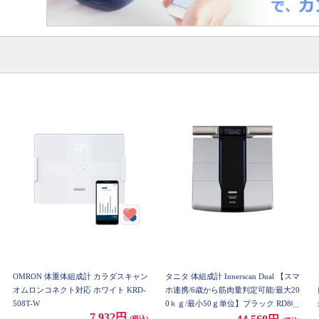
OMRON 体重体組成計 カラダスキャン
タニタ 体組成計 Innerscan Dual 【スマ
オムロンコネクト対応 ホワイト KRD-
ホ連携/6歳から筋肉量判定可能/最大20
508T-W
0ｋｇ/最小50ｇ単位】ブラック RD804
7,932円
LBK
(税込)