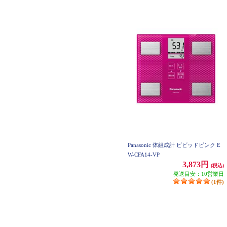
Panasonic 体組成計 ビビッドピンク E
W-CFA14-VP
3,873円
(税込)
発送目安：10営業日
(1件)