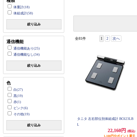
種類
体重計(18)
体組成計(58)
絞り込み
全81件
1
2
次へ
通信機能
通信機能あり(25)
通信機能なし(34)
絞り込み
色
白(27)
黒(19)
赤(1)
ピンク(6)
その他(19)
タニタ 左右部位別体組成計 BC623LB
L
絞り込み
22,160円
(税込)
1,108円分ポイント還元