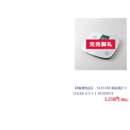
【B級梱包品】
ELECOM 体組成計 E
CLEAR ホワイト HCSFS01X
5,258円
(税込)