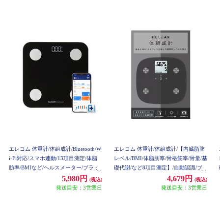
エレコム 体重計/体組成計/Bluetooth/W
エレコム 体重計/体組成計/【内臓脂肪
i-Fi対応/スマホ連動/13項目測定/体脂
レベル/BMI/体脂肪率/骨格筋率/骨量/基
肪率/BMIなど/ヘルスメーター/ブラッ
礎代謝/など8項目測定】/自動認識/ブ
ク HCS-BTWFS01BK
ラック HCS-FS010BK
5,980円
4,679円
(税込)
(税込)
発送目安：3営業日
発送目安：3営業日