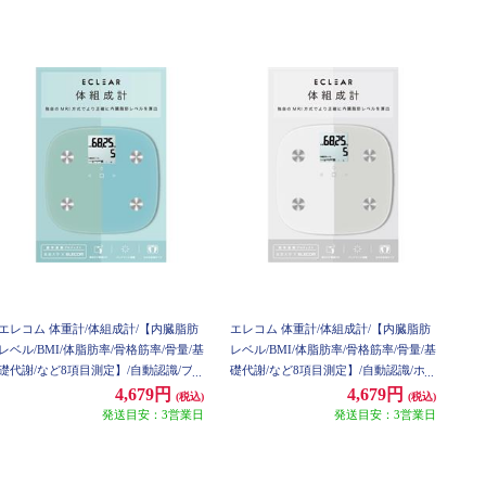
エレコム 体重計/体組成計/【内臓脂肪
エレコム 体重計/体組成計/【内臓脂肪
レベル/BMI/体脂肪率/骨格筋率/骨量/基
レベル/BMI/体脂肪率/骨格筋率/骨量/基
礎代謝/など8項目測定】/自動認識/ブ
礎代謝/など8項目測定】/自動認識/ホ
ルー HCS-FS010BU
ワイト HCS-FS010WH
4,679円
4,679円
(税込)
(税込)
発送目安：3営業日
発送目安：3営業日