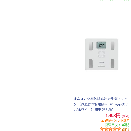
オムロン 体重体組成計 カラダスキャ
ン 【体脂肪率/骨格筋率/BMI表示/スリ
ム/ホワイト】 HBF-236-JW
4,493円
(税込)
224円分ポイント還元
発送目安：3週間
(3件)