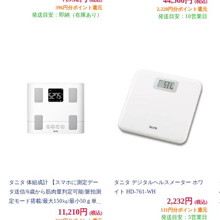
44,560円
(税込)
396円分ポイント還元
2,228円分ポイント還元
発送目安：即納（在庫あり）
発送目安：10営業日
タニタ 体組成計 【スマホに測定デー
タニタ デジタルヘルスメーター ホワ
タ送信/6歳から筋肉量判定可能/脈拍測
イト HD-761-WH
2,232円
定モード搭載/最大150㎏/最小50ｇ単
(税込)
位】 ホワイト BC333LWH
111円分ポイント還元
11,210円
(税込)
発送目安：5営業日