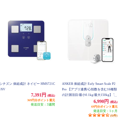
シチズン 体組成計 ネイビー HMS721C
ANKER 体組成計 Eufy Smart Scale P2
-NV
Pro 【アプリ連携/心拍数を含む16種類
7,391円
の計測項目/最小0.1kg/最大150kg】 T9
(税込)
369円分ポイント還元
149N22
6,990円
(税込)
発送目安：3週間
69円分ポイント還元
発送目安：1ヶ月
(6件)