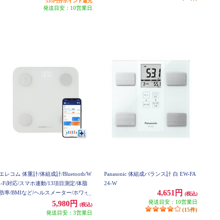
535円分ポイント還元
発送目安：10営業日
エレコム 体重計/体組成計/Bluetooth/W
Panasonic 体組成バランス計 白 EW-FA
i-Fi対応/スマホ連動/13項目測定/体脂
24-W
4,651円
肪率/BMIなど/ヘルスメーター/ホワイ
(税込)
ト HCS-BTWFS01WH
発送目安：10営業日
5,980円
(税込)
(15件)
発送目安：3営業日