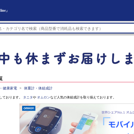
ine」
覧
・健康家電
体重計・体組成計
しております。
タニタ
や
オムロン
など人気の体組成計を取り揃えております。