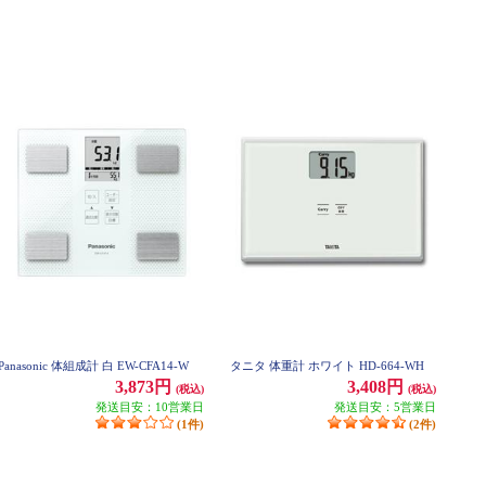
Panasonic 体組成計 白 EW-CFA14-W
タニタ 体重計 ホワイト HD-664-WH
3,873円
3,408円
(税込)
(税込)
発送目安：10営業日
発送目安：5営業日
(1件)
(2件)