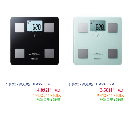
シチズン 体組成計 HMS525-BK
シチズン 体組成計 HMS323-PM
4,892円
3,581円
(税込)
(税込)
244円分ポイント還元
179円分ポイント還元
発送目安：3週間
発送目安：3週間