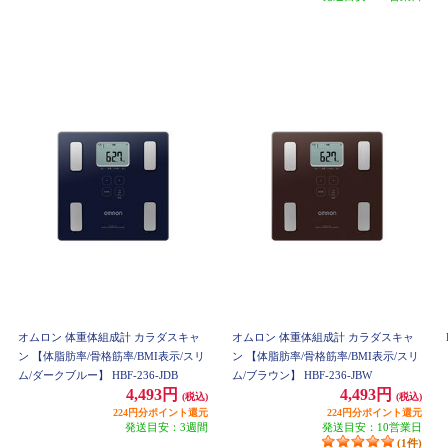
オムロン 体重体組成計 カラダスキャ
オムロン 体重体組成計 カラダスキャ
ン 【体脂肪率/骨格筋率/BMI表示/スリ
ン 【体脂肪率/骨格筋率/BMI表示/スリ
ム/ダークブルー】 HBF-236-JDB
ム/ブラウン】 HBF-236-JBW
4,493円
4,493円
(税込)
(税込)
224円分ポイント還元
224円分ポイント還元
発送目安：3週間
発送目安：10営業日
(1件)