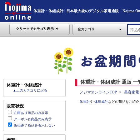
体重計・体組成計 | 日本最大級のデジタル家電通販「Nojima Onl
クリックでカテゴリ表示
全カテゴリ
体重計・体組成計 通販 一
体重計・体組成計
▲上のカテゴリに戻る
ノジマオンラインTOP
美容家電
体重計
や
体組成計
などの商品をご紹介
販売状況
在庫あり商品のみ表示
クーポン有商品のみ表示
販売終了商品を表示しない