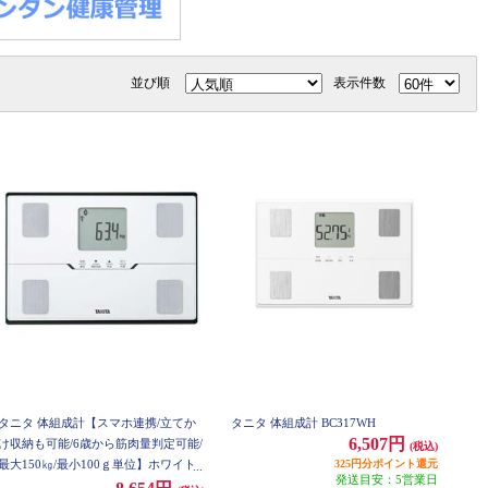
並び順
表示件数
タニタ 体組成計【スマホ連携/立てか
タニタ 体組成計 BC317WH
6,507円
け収納も可能/6歳から筋肉量判定可能/
(税込)
最大150㎏/最小100ｇ単位】ホワイト
325円分ポイント還元
発送目安：5営業日
BC-767-WH