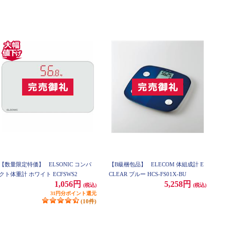
【数量限定特価】
ELSONIC コンパ
【B級梱包品】
ELECOM 体組成計 E
クト体重計 ホワイト ECFSWS2
CLEAR ブルー HCS-FS01X-BU
1,056円
5,258円
(税込)
(税込)
31円分ポイント還元
(10件)