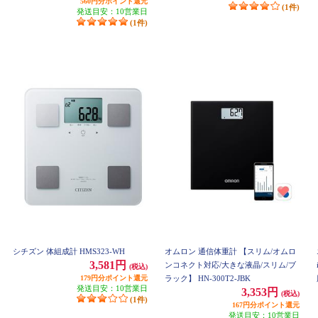
560円分ポイント還元
(1件)
発送目安：10営業日
(1件)
シチズン 体組成計 HMS323-WH
オムロン 通信体重計 【スリム/オムロ
3,581円
ンコネクト対応/大きな液晶/スリム/ブ
(税込)
179円分ポイント還元
ラック】 HN-300T2-JBK
発送目安：10営業日
3,353円
(税込)
(1件)
167円分ポイント還元
発送目安：10営業日