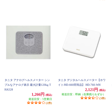
タニタ アナログヘルスメーター シン
タニタ デジタルヘルスメーター【ホワ
プルなアナログ表示 最大計量120kg T
イト/HD-660同等品】 HD-760-WH
2,121円
HA528
(税込)
1,266円
発送目安：即納（在庫残りわずか）
(税込)
(3件)
発送目安：5営業日
(2件)