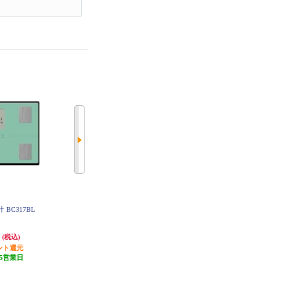
 BC317BL
OMRON 体重体組成計 カラダスキ
タニタ 体組成計【スマホ連携/立
ャン オムロンコネクト対応 ブラ
てかけ収納も可能/6歳から筋肉量
ック KRD-508T-BK
判定可能/最大150㎏/最小100ｇ単
円
7,932円
8,654円
(税込)
(税込)
(税込)
位】ブラック BC-767-BK
ント還元
396円分ポイント還元
432円分ポイント還元
5営業日
発送目安:
10営業日
発送目安:
10営業日
(3件)