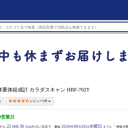
ン
重体組成計 カラダスキャン HBF-702T
レビュー2件
0営業日
22
36
2026
08
26
水曜日
から
時間
分以内
のご注文で、最短
年
月
日
までに
「
神奈川