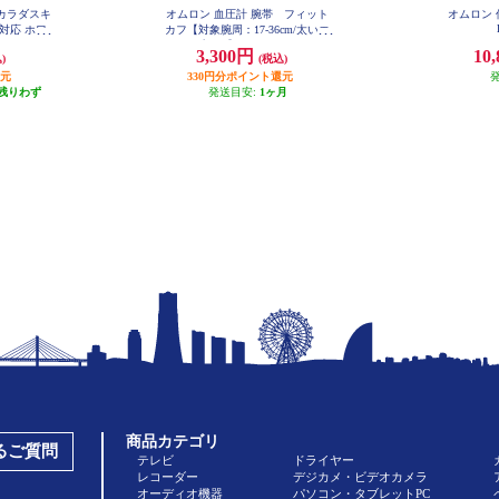
 カラダスキ
オムロン 血圧計 腕帯 フィット
オムロン 
対応 ホワ
カフ【対象腕周：17-36cm/太いエ
-W
アプラグ】 HEM-FM31-B
3,300円
10
)
(税込)
還元
330円分ポイント還元
残りわず
発送目安:
1ヶ月
商品カテゴリ
あるご質問
テレビ
ドライヤー
レコーダー
デジカメ・ビデオカメラ
オーディオ機器
パソコン・タブレットPC