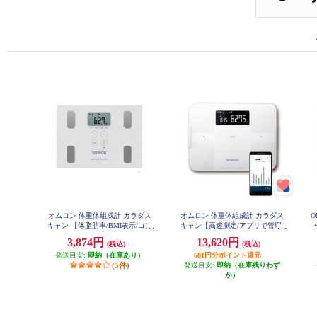
オムロン 体重体組成計 カラダス
オムロン 体重体組成計 カラダス
O
キャン 【体脂肪率/BMI表示/コン
キャン【高速測定/アプリで管理/
パクト/ホワイト】 HBF-235-JW
データ自動転送/50ｇ単位計測/ホ
3,874円
13,620円
(税込)
(税込)
ワイト】 KRD-608T2-W
発送目安:
即納（在庫あり）
681円分ポイント還元
(5件)
発送目安:
即納（在庫残りわず
か）