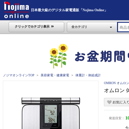
日本最大級のデジタル家電通販「Nojima Online」
クリックでカテゴリ表示
全カテゴリ
ノジマオンラインTOP
美容家電・健康家電
体重計・体組成計
OMRON オムロ
オムロン 体
1
発送目安：
今