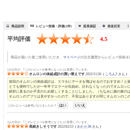
商品説明
レビュー投稿・評価(2件)
延長保証
発送目安
平均評価
4.5
商品が届いた後ご使用いただき、
マイページ
の注文履歴からレビュー投稿＆
2人の方が、｢このレビューが参考になった｣と投票しています。
オムロンの体組成計の買い替えです
2022/11/26
(
ころん3
さん )
前回のオムロンの体組成計は、スマホにデータを飛ばせるのでおすすめ！と
とても便利でしたが一年半でエラーが出始め、計れなくなったのでオムロン
絶対に直るのか不安のため新しくすることにしました。（ちなみに娘の家の
オムロンのアプリは見やすかったので、不安はありますが同じオムロンのこ
はい
いいえ
このレビューは参考になりましたか？
3人の方が、｢このレビューが参考になった｣と投票しています。
長続きしそうです
2022/02/23
(
わたた30
さん )