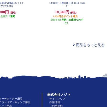
低周波治療器 ホワイト
OMRON 上腕式血圧計 HCR-7628
HV-F230-JE3
T
,800円
18,340円
(税込)
(税込)
発送目安:
3週間
1,834円分ポイント還元
発送目安:
即納（在庫残りわず
か）
商品をもっと見る
株式会社ノジマ
カーナビ・カー用品
サイトマップ
アウトドア・キャンプ用品
採用情報
ペット用品
ご利用規約