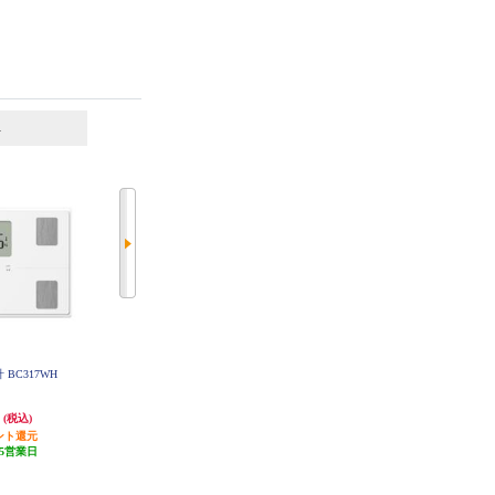
6
7
位
位
位
 BC317WH
タニタ デジタルヘルスメーター
オムロン 体重体組成計 カラダス
ホワイト HD-762-WH
キャン 【体脂肪率/BMI表示/コン
パクト/ホワイト】 HBF-235-JW
円
2,977円
3,874円
(税込)
(税込)
(税込)
ント還元
発送目安:
即納（在庫残りわず
発送目安:
即納（在庫あり）
5営業日
か）
(5件)
(16件)