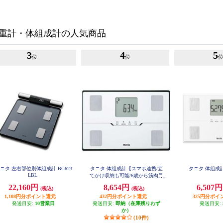
重計・体組成計の人気商品
3
4
5
位
位
ニタ 左右部位別体組成計 BC623
タニタ 体組成計【スマホ連携/立
タニタ 体組成計
LBL
てかけ収納も可能/6歳から筋肉量
判定可能/最大150㎏/最小100ｇ単
22,160円
8,654円
6,507
(税込)
(税込)
位】ホワイト BC-767-WH
1,108円分ポイント還元
432円分ポイント還元
325円分ポイ
発送目安:
10営業日
発送目安:
即納（在庫残りわず
発送目安:
か）
(10件)