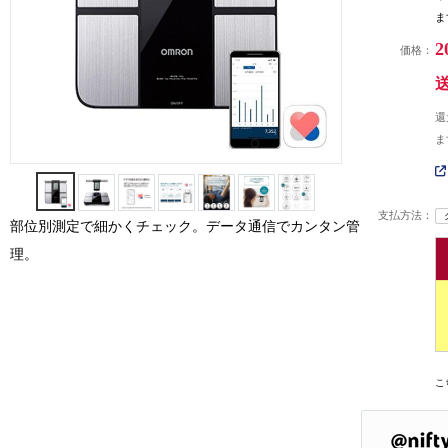
ま
2
価格：
還
ま
支払方法：
部位別測定で細かくチェック。データ通信でカンタン管
理。
こ