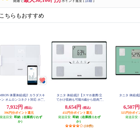
最大30,100円分
開通で
ポイント進呈 [
詳細
]
こちらもおすすめ
MRON 体重体組成計 カラダスキ
タニタ 体組成計【スマホ連携/立
タニタ 体組成計
ャン オムロンコネクト対応 ホワ
てかけ収納も可能/6歳から筋肉量
イト KRD-508T-W
判定可能/最大150㎏/最小100ｇ単
7,932円
8,654円
6,507
(税込)
(税込)
位】ホワイト BC-767-WH
396円分ポイント還元
432円分ポイント還元
325円分ポイ
発送目安:
即納（在庫残りわず
発送目安:
即納（在庫残りわず
発送目安:
か）
か）
(10件)