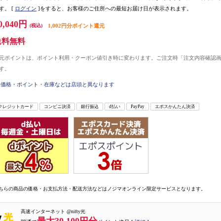
す。
[
ログイン
]をすると、お客様のご住所への最短お届け日が表示されます。
0,040円
(税込)
1,002円分ポイント還元
送料無料
元ポイントは、ポイント利用・クーポン値引き時に変わります。ご注文時「注文内容確認
す。
価格・ポイント・在庫などは店頭と異なります
クレジットカード
コンビニ決済
銀行振込
d払い
PayPay
エポスかんたん決済
ちらの商品の価格・お支払方法・配送方法などはノジマオンライン限定サービスとなります。
高速インターネット @nifty光