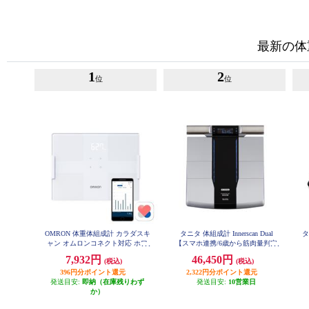
最新の体
1
2
位
位
OMRON 体重体組成計 カラダスキ
タニタ 体組成計 Innerscan Dual
タ
ャン オムロンコネクト対応 ホワ
【スマホ連携/6歳から筋肉量判定
イト KRD-508T-W
可能/最大200ｋｇ/最小50ｇ単位】
7,932円
46,450円
(税込)
(税込)
ブラック RD804LBK
396円分ポイント還元
2,322円分ポイント還元
発送目安:
即納（在庫残りわず
発送目安:
10営業日
か）