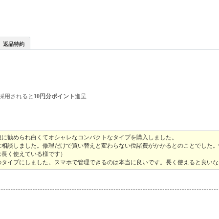
返品特約
採用されると
10円分ポイント
進呈
娘に勧められ白くてオシャレなコンパクトなタイプを購入しました。
に相談しました。修理だけで買い替えと変わらない位諸費がかかるとのことでした。
は長く使えている様です）
のタイプにしました。スマホで管理できるのは本当に良いです。長く使えると良いな