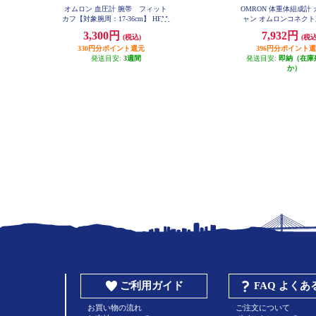
オムロン 血圧計 腕帯 フィット
OMRON 体重体組成計
カフ【対象腕周：17-36cm】 HEM-
ャン オムロンコネクト
FM31
イト KRD-508T
3,300円
7,932円
(税込)
(税込
330円分ポイント還元
396円分ポイント
発送目安:
3週間
発送目安:
即納（在庫
か）
ご利用ガイド
FAQ よく
お買い物の流れ
ご注文について