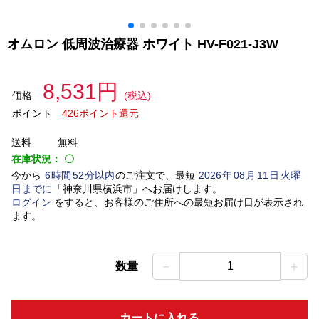
オムロン 低周波治療器 ホワイト HV-F021-J3W
8,531円
価格
(税込)
ポイント
426ポイント還元
送料
無料
在庫状況：
〇
今から
6
時間
52
分以内
のご注文で、最短
2026
年
08
月
11
日
火曜
日
までに
「
神奈川県横浜市
」
へお届けします。
ログイン
をすると、お客様のご住所への最短お届け日が表示され
ます。
－
＋
数量
1
カートに入れる