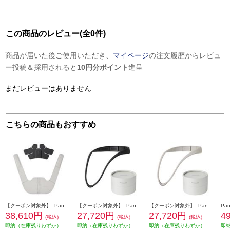
この商品のレビュー(全0件)
商品が届いた後ご使用いただき、
マイページ
の注文履歴からレビュ
ー投稿＆採用されると
10円分ポイント
進呈
まだレビューはありません
こちらの商品もおすすめ
【クーポン対象外】 Panasonic 高周波治療器 CoriCoran(コリコラン)ワイド【家庭用高周波治療器/広範囲に治療/簡単装着/グレージュ】 EW-RA550-H
【クーポン対象外】 Panasonic 高周波治療器 CoriCoran（コリコラン）ループ [家庭用高周波治療器/ブラック] EW-RA520-K
【クーポン対象外】 Panasonic 高周波治療器 CoriCoran（コリコラン）ループ [家庭用高周波治療器/グレージュ] EW-RA520-H
38,610円
27,720円
27,720円
4
(税込)
(税込)
(税込)
即納（在庫残りわずか）
即納（在庫残りわずか）
即納（在庫残りわずか）
即