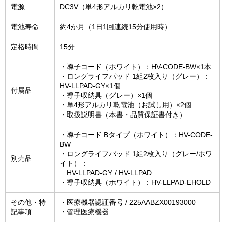
電源
DC3V（単4形アルカリ乾電池×2）
電池寿命
約4か月（1日1回連続15分使用時）
定格時間
15分
・導子コード（ホワイト）：HV-CODE-BW×1本
・ロングライフパッド 1組2枚入り（グレー）：
HV-LLPAD-GY×1個
付属品
・導子収納具（グレー）×1個
・単4形アルカリ乾電池（お試し用）×2個
・取扱説明書（本書・品質保証書付き）
・導子コード Bタイプ（ホワイト）：HV-CODE-
BW
・ロングライフパッド 1組2枚入り（グレー/ホワ
別売品
イト）：
HV-LLPAD-GY / HV-LLPAD
・導子収納具（ホワイト）：HV-LLPAD-EHOLD
その他・特
・医療機器認証番号 / 225AABZX00193000
記事項
・管理医療機器