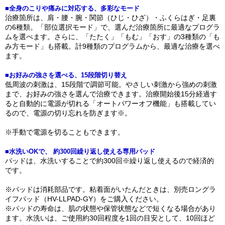
■全身のこりや痛みに対応する、多彩なモード
治療箇所は、肩・腰・腕・関節（ひじ・ひざ）・ふくらはぎ・足裏
の6種類。「部位選択モード」で、選んだ治療箇所に最適なプログラ
ムを選べます。さらに、「たたく」「もむ」「おす」の3種類の「も
み方モード」も搭載。計9種類のプログラムから、最適な治療を選べ
ます。
■お好みの強さを選べる、15段階切り替え
低周波の刺激は、15段階で調節可能。やさしい刺激から強めの刺激
まで、お好みの強さを選んで治療できます。治療開始後15分経過す
ると自動的に電源が切れる「オートパワーオフ機能」も搭載してい
るので、電源の切り忘れを防ぎます※。
※手動で電源を切ることもできます。
■水洗いOKで、 約300回繰り返し使える専用パッド
パッドは、水洗いすることで約300回※繰り返し使えるので経済的
です。
※パッドは消耗部品です。粘着面がいたんだときは、別売ロングラ
イフパッド（HV-LLPAD-GY）をご購入ください。
※パッドの寿命は、肌の状態や保管状態などで短くなる場合があり
ます。水洗いは、ご使用約30回程度を1回の目安として、10回ほど