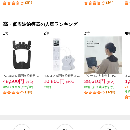
(3件)
(1件)
高・低周波治療器の人気ランキング
1
位
2
位
3
位
4
Panasonic 高周波治療器 CoriCoran（コリコラン） ワイド３Ｄ 肩専用 ブラック EW-RA560-K
オムロン 低周波治療器 ホワイト HV-F230-JE3
【クーポン対象外】 Panasonic 高周波治療器 CoriCoran(コリコラン)ワイド【家庭用高周波治療器/広範囲に治療/簡単装着/ブラック】 EW-RA550-K
49,500円
10,800円
38,610円
1
(税込)
(税込)
(税込)
即納（在庫残りわずか）
3週間
即納（在庫残りわずか）
7
即
(1件)
(12件)