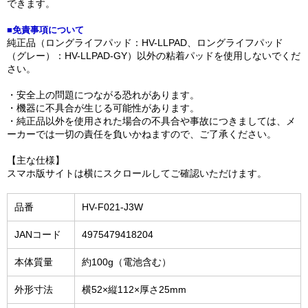
できます。
■免責事項について
純正品（ロングライフパッド：HV-LLPAD、ロングライフパッド
（グレー）：HV-LLPAD-GY）以外の粘着パッドを使用しないでくだ
さい。
・安全上の問題につながる恐れがあります。
・機器に不具合が生じる可能性があります。
・純正品以外を使用された場合の不具合や事故につきましては、メ
ーカーでは一切の責任を負いかねますので、ご了承ください。
【主な仕様】
スマホ版サイトは横にスクロールしてご確認いただけます。
品番
HV-F021-J3W
JANコード
4975479418204
本体質量
約100g（電池含む）
外形寸法
横52×縦112×厚さ25mm