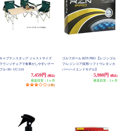
キャプテンスタッグ ジャストサイズ
ゴルフボール RZN PRO 【レジンゴル
ラウンジチェアで食事がしやすいテー
フ/レジンコア採用/ソフトウレタンカ
ブル<M> UC-516
バー/ハイエンドモデル】
7,459円
5,980円
(税込)
(税込)
発送目安：1ヶ月
発送目安：1ヶ月
(1件)