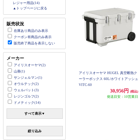
レジャー用品(14)
▲トップページに戻る
販売状況
在庫あり商品のみ表示
クーポン有商品のみ表示
販売終了商品を表示しない
メーカー
アイリスオーヤマ(2)
山善(1)
アイリスオーヤマ HUGEL 真空断熱ク
サンジェルマン(1)
ーラーボックス 60L/ホワイトアッシュ
オウルテック(2)
VITC-60
ウェルパット(3)
30,956円
(税込)
レジンゴルフ(2)
発送目安：10営業日
ドメティック(14)
すべて表示▼
絞り込み