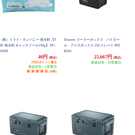
（株）トライ・カンパニー 保冷剤 【T
Dometic クーラーボックス パトロー
RY 保冷剤 キャッチクール100g】 HC-
ル アイスボックス 20Lスレート PAT
100PL
R20S
40円
25,667円
(税込)
(税込)
2円分ポイント還元
発送目安：10営業日
発送目安：5営業日
(4件)