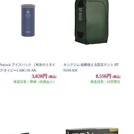
Peacock アイスパック ［布氷のうタイ
キングジム 縦横使える防災テント BT
プ/ネイビー] ABC-50-AK
N100-KH
3,828円
8,556円
(税込)
(税込)
発送目安：即納（在庫あり）
発送目安：10営業日