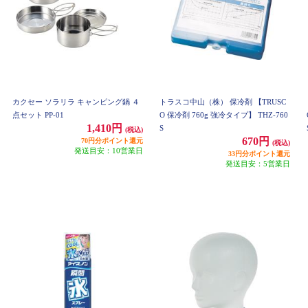
カクセー ソラリラ キャンピング鍋 ４
トラスコ中山（株） 保冷剤 【TRUSC
点セット PP-01
O 保冷剤 760g 強冷タイプ】 THZ-760
1,410円
S
(税込)
670円
70円分ポイント還元
(税込)
発送目安：10営業日
33円分ポイント還元
発送目安：5営業日