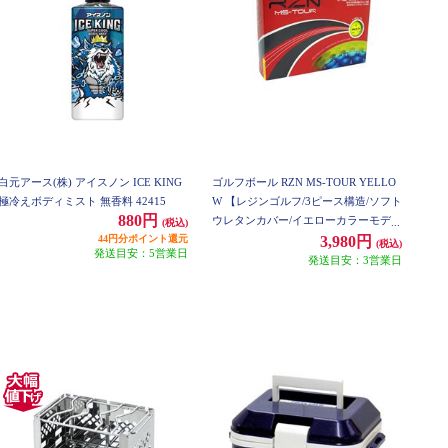
白元アース(株) アイスノン ICE KING
ゴルフボール RZN MS-TOUR YELLO
極冷えボディミスト 無香料 42415
W 【レジンゴルフ/3ピース構造/ソフト
880円
ウレタンカバー/イエローカラーモデ
(税込)
44円分ポイント還元
ル】
3,980円
(税込)
発送目安：5営業日
発送目安：3営業日