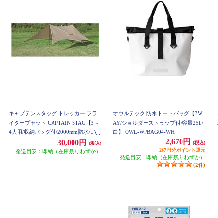
キャプテンスタッグ トレッカー フラ
オウルテック 防水トートバッグ【3W
イタープセット CAPTAIN STAG【3～
AY/ショルダーストラップ付/容量25L/
4人用/収納バッグ付/2000mm防水/UV
白】 OWL-WPBAG04-WH
2,670円
カット/カーキ】 UA-1090
30,000円
(税込)
(税込)
267円分ポイント還元
発送目安：即納（在庫残りわずか）
発送目安：即納（在庫残りわずか）
(2件)