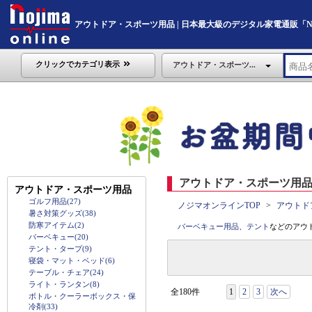
アウトドア・スポーツ用品 | 日本最大級のデジタル家電通販「Nojim
クリックでカテゴリ表示
アウトドア・スポーツ...
アウトドア・スポーツ用品 
アウトドア・スポーツ用品
ゴルフ用品(27)
ノジマオンラインTOP
アウトド
暑さ対策グッズ(38)
防寒アイテム(2)
バーベキュー用品
、
テント
などのアウ
バーベキュー(20)
テント・タープ(9)
寝袋・マット・ベッド(6)
テーブル・チェア(24)
ライト・ランタン(8)
全180件
1
2
3
次へ
ボトル・クーラーボックス・保
冷剤(33)