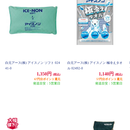
白元アース(株) アイスノン ソフト 024
白元アース(株) アイスノン 極冷えタオ
41-0
ル 02492-0
1,350円
1,140円
(税込)
(税込)
67円分ポイント還元
57円分ポイント還元
発送目安：5営業日
発送目安：5営業日