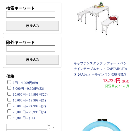
検索キーワード
絞り込み
除外キーワード
絞り込み
キャプテンスタッグ ラフォーレ ベン
チインテーブルセット CAPTAIN STA
G【4人用/オールインワン収納可能/2
価格
段階調節可能(テーブル)】 UC-5
13,722円
(税込)
0円～4,999円(99)
発送目安：1ヶ月
5,000円～9,999円(32)
10,000円～14,999円(20)
15,000円～19,999円(1)
20,000円～24,999円(7)
25,000円～29,999円(5)
30,000円～(16)
円 ～