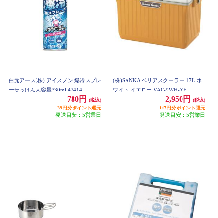
白元アース(株) アイスノン 爆冷スプレ
(株)SANKA ベリアスクーラー 17L ホ
ーせっけん大容量330ml 42414
ワイト イエロー VAC-9WH-YE
780円
2,950円
(税込)
(税込)
39円分ポイント還元
147円分ポイント還元
発送目安：5営業日
発送目安：5営業日