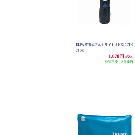
ELPA 充電式アルミライト S HX10LT-0
21BK
1,078円
(税込)
発送目安：3営業日