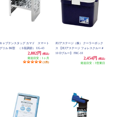
キャプテンスタッグ カマド スマート
JEJアステージ（株） クーラーボック
グリル B6型 （３段調節） UG-43
ス 【JEJアステージ フォレスクルー＃
2,882円
10 Dブルー】 FRC-10
(税込)
2,454円
発送目安：1ヶ月
(税込)
(1件)
発送目安：3営業日