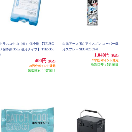
トラスコ中山（株） 保冷剤 【TRUSC
白元アース(株) アイスノン スーパー爆
O 保冷剤 350g 強冷タイプ】 THZ-350
冷スプレーNEO 02509-0
1,040円
S
(税込)
400円
52円分ポイント還元
(税込)
発送目安：5営業日
20円分ポイント還元
発送目安：3営業日