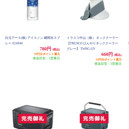
白元アース(株) アイスノン 瞬間氷スプ
トラスコ中山（株） ネッククーラー
レー 024940
【TRUSCO ひんやりネッククーラー
780円
グレー】 TWNC-GY
(税込)
660円
39円分ポイント還元
(税込)
発送目安：5営業日
33円分ポイント還元
発送目安：5営業日