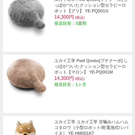
っぽがついたクッション型セラピーロ
ボット【グリ】 YE-PQ001G
14,300円
(税込)
発送目安：3週間
ユカイ工学 Petit Qoobo[プチクーボ] し
っぽがついたクッション型セラピーロ
ボット【マロン】 YE-PQ001M
14,300円
(税込)
発送目安：1ヶ月
ユカイ工学 ユカイ工学 甘噛みハムハム
コタロウ［小型ロボット/乾電池式/シバ
イヌ］ YE-HM001KT