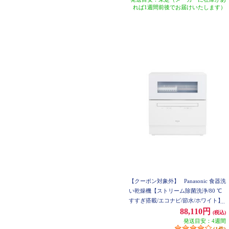
れば1週間前後でお届けいたします）
【クーポン対象外】
Panasonic 食器洗
い乾燥機【ストリーム除菌洗浄/80 ℃
すすぎ搭載/エコナビ/節水/ホワイト】
NP-TH5-W
88,110円
(税込)
発送目安：4週間