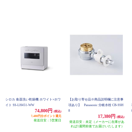
シロカ 食器洗い乾燥機 ホワイト×ホワ
【お取り寄せ品※商品説明欄に注意事
イト SS-LH451-WW
項あり】
Panasonic 分岐水栓 CB-SSH
74,800円
8
(税込)
17,380円
7,480円分ポイント還元
(税込)
発送目安：5営業日
発送目安：未定（メーカーに在庫があ
れば1週間前後でお届けいたします）