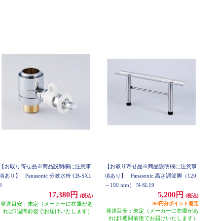
【お取り寄せ品※商品説明欄に注意事
【お取り寄せ品※商品説明欄に注意事
項あり】
Panasonic 分岐水栓 CB-SXL
項あり】
Panasonic 高さ調節脚（120
8
～190 mm） N-SL19
17,380円
5,200円
(税込)
(税込)
発送目安：未定（メーカーに在庫があ
260円分ポイント還元
発送目安：未定（メーカーに在庫があ
れば1週間前後でお届けいたします）
れば1週間前後でお届けいたします）