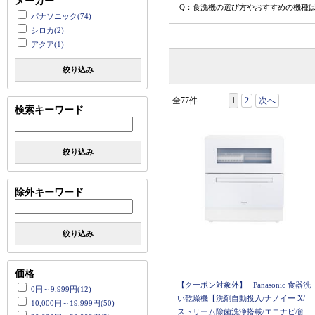
メーカー
Q：食洗機の選び方やおすすめの機種
パナソニック(74)
シロカ(2)
アクア(1)
絞り込み
全77件
1
2
次へ
検索キーワード
絞り込み
除外キーワード
絞り込み
価格
【クーポン対象外】
Panasonic 食器洗
0円～9,999円(12)
い乾燥機【洗剤自動投入/ナノイー X/
10,000円～19,999円(50)
ストリーム除菌洗浄搭載/エコナビ/節