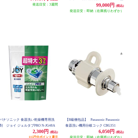
発送目安：3週間
水/シルバー】 NP-TZ500-S
99,000円
(税込)
発送目安：即納（在庫残りわずか）
パナソニック 食器洗い乾燥機専用洗
【B級梱包品】
Panasonic Panasonic
剤 ジョイ ジェルタブPRO N-JG48A
食器洗い機用分岐コック CBG351
2,300円
6,050円
(税込)
(税込)
115円分ポイント還元
発送目安：即納（在庫残りわずか）