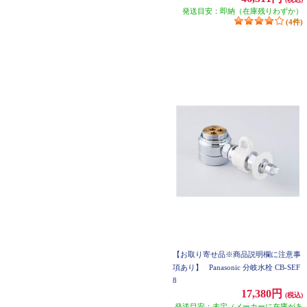
発送目安：即納（在庫残りわずか）
(4件)
【お取り寄せ品※商品説明欄に注意事
項あり】
Panasonic 分岐水栓 CB-SEF
8
17,380円
(税込)
発送目安：未定（メーカーに在庫があ