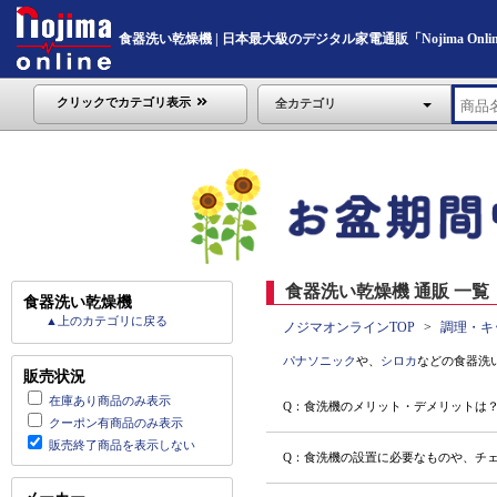
食器洗い乾燥機 | 日本最大級のデジタル家電通販「Nojima Onli
クリックでカテゴリ表示
全カテゴリ
食器洗い乾燥機 通販 一覧
食器洗い乾燥機
▲上のカテゴリに戻る
ノジマオンラインTOP
調理・キ
パナソニック
や、
シロカ
などの食器洗
販売状況
在庫あり商品のみ表示
Q：食洗機のメリット・デメリットは
クーポン有商品のみ表示
販売終了商品を表示しない
Q：食洗機の設置に必要なものや、チ