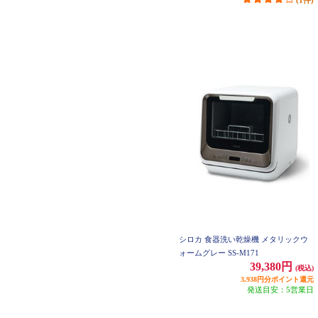
(1件)
シロカ 食器洗い乾燥機 メタリックウ
ォームグレー SS-M171
39,380円
(税込)
3,938円分ポイント還元
発送目安：5営業日