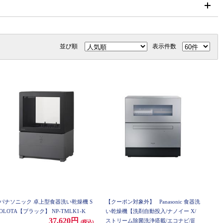
並び順
表示件数
パナソニック 卓上型食器洗い乾燥機 S
【クーポン対象外】
Panasonic 食器洗
OLOTA【ブラック】 NP-TMLK1-K
い乾燥機【洗剤自動投入/ナノイー X/
37,620円
ストリーム除菌洗浄搭載/エコナビ/節
(税込)