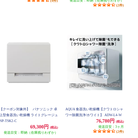
発送目安：即納（在庫残りわずか）
(4件)
(2件)
【クーポン対象外】
パナソニック 卓
AQUA 食器洗い乾燥機【クワトロシャ
上型食器洗い乾燥機 ライトグレージュ
ワー除菌洗浄/ホワイト】 ADW-L4-W
76,780円
NP-TSK2-C
(税込)
69,300円
発送目安：3ヶ月
(税込)
(2件)
発送目安：即納（在庫残りわずか）