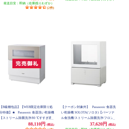
発送目安：即納（在庫残りわずか）
(2件)
【B級梱包品】【WEB限定在庫限り処
【クーポン対象外】
Panasonic 食器洗
分特価】★
Panasonic 食器洗い乾燥機
い乾燥機 SOLOTA(ソロタ)【パーソナ
【ストリーム除菌洗浄/80 ℃すすぎ搭
ル食洗機/ストリーム除菌洗浄/フロン
載/サンディベージュ】 NP-TH4-C
トオープン/ホワイト】 NP-TML1
88,110円
37,620円
(税込)
(税込)