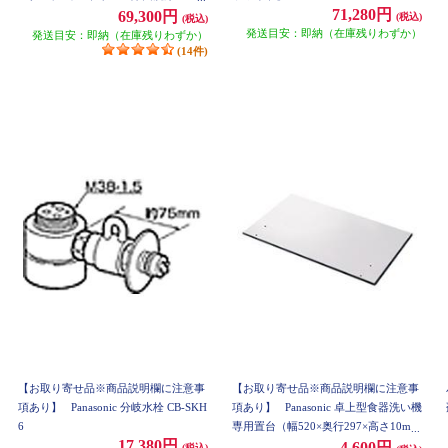
71,280円
コナビ/ECONAVI/ホワイト】 NP-TSP1
69,300円
(税込)
(税込)
-W
発送目安：即納（在庫残りわずか）
発送目安：即納（在庫残りわずか）
(14件)
【お取り寄せ品※商品説明欄に注意事
【お取り寄せ品※商品説明欄に注意事
項あり】
Panasonic 分岐水栓 CB-SKH
項あり】
Panasonic 卓上型食器洗い機
6
専用置台（幅520×奥行297×高さ10m
17,380円
m） N-SP3
4,600円
(税込)