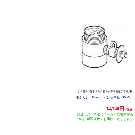
【お取り寄せ品※商品説明欄に注意事
項あり】
Panasonic 分岐水栓 CB-SS6
14,740円
(税込)
発送目安：未定（メーカーに在庫があ
れば1週間前後でお届けいたします）