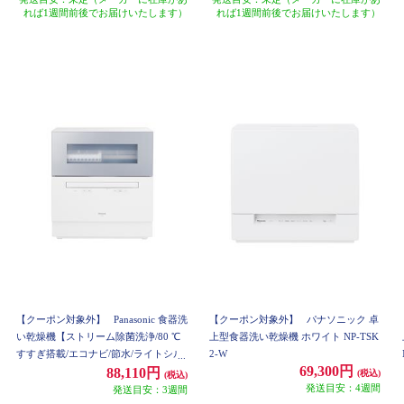
れば1週間前後でお届けいたします）
れば1週間前後でお届けいたします）
【クーポン対象外】
Panasonic 食器洗
【クーポン対象外】
パナソニック 卓
い乾燥機【ストリーム除菌洗浄/80 ℃
上型食器洗い乾燥機 ホワイト NP-TSK
すすぎ搭載/エコナビ/節水/ライトシル
2-W
69,300円
バー】 NP-TH5-S
88,110円
(税込)
(税込)
発送目安：4週間
発送目安：3週間