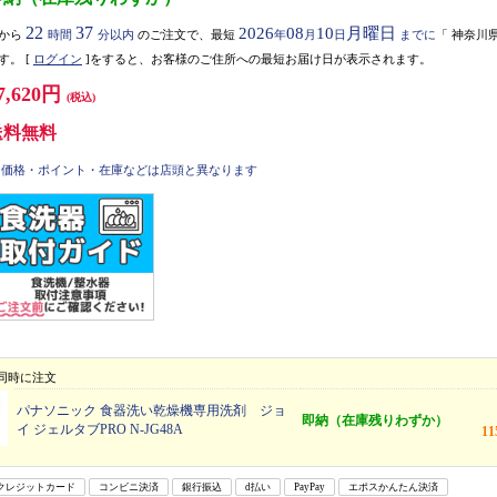
22
37
2026
08
10
月曜日
から
時間
分以内
のご注文で、最短
年
月
日
までに
「
神奈川
す。
[
ログイン
]をすると、お客様のご住所への最短お届け日が表示されます。
7,620円
(税込)
送料無料
価格・ポイント・在庫などは店頭と異なります
同時に注文
パナソニック 食器洗い乾燥機専用洗剤 ジョ
即納（在庫残りわずか）
イ ジェルタブPRO N-JG48A
1
クレジットカード
コンビニ決済
銀行振込
d払い
PayPay
エポスかんたん決済