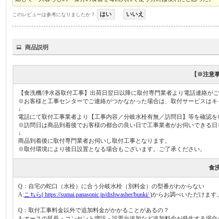
はい
いいえ
このレビューは参考になりましたか？
商品説明
【※注意
【食洗機/浄水器取付工事】出荷日翌日以降に取付専門業者より電話連絡が
※お客様と工事センターでご連絡がつかなかった場合は、取付サービスはキ
↓
電話にて取付工事業者より【工事内容／分岐水栓有無／訪問日】等を確認を
※訪問日は商品到着後でお客様の都合の良い日で工事業者がお伺いできる日
↓
商品到着後に取付専門業者お伺いし取付工事となります。
※取付環境により後日設置となる場合もございます。ご了承ください。
食洗
Q：自宅の蛇口（水栓）に合う分岐水栓（別料金）の型番がわからない
A:
こちら( https://sumai.panasonic.jp/dishwasher/bunki/ )
からお調べいただけます
Q：取付工事料金以外で追加料金がかかることがあるの？
A:ホースの延長・コンセント増設・設置台追加など追加料金が発生する場合