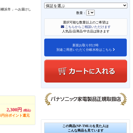
県横浜市
」
へお届けし
数量：
選択可能な数量以上のご希望は
こちらからご相談いただけます
人気品/品薄品/中古品は除きます
新規お取り付け時
別途ご用意いただく分岐水栓はこちら
2,300円
(税込)
15円分ポイント還元
この商品(NP-TML1)を見た人は
こんな商品も見ています