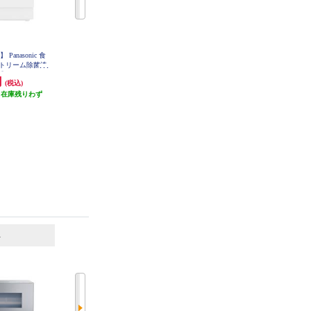
anasonic 食
パナソニック 食器洗い乾燥機専用
【クーポン対象外】 パナソニック
トリーム除菌洗
洗剤 ジョイ ジェルタブPRO N-J
卓上型食器洗い乾燥機 ライトグレ
G48A
 NP-TA5-W
ージュ NP-TSK2-C
円
2,300円
69,300円
(税込)
(税込)
(税込)
（在庫残りわず
115円分ポイント還元
発送目安:
即納（在庫残りわず
）
発送目安:
即納（在庫残りわず
か）
か）
(2件)
6
7
位
位
位