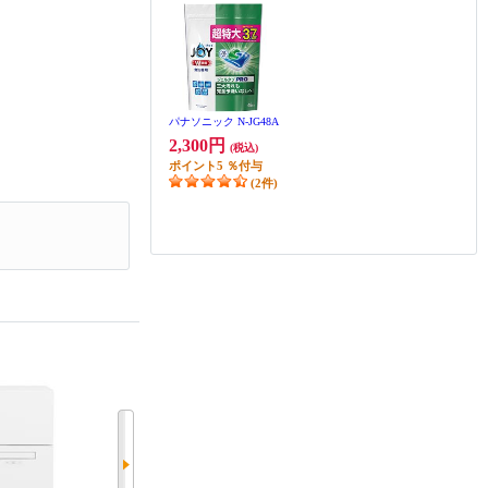
パナソニック N-JG48A
2,300円
(税込)
ポイント
5
％付与
(2件)