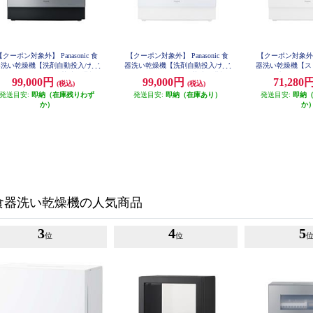
【クーポン対象外】 Panasonic 食
【クーポン対象外】 Panasonic 食
【クーポン対象外】 P
器洗い乾燥機【洗剤自動投入/ナノ
器洗い乾燥機【洗剤自動投入/ナノ
器洗い乾燥機【ス
イー X/ストリーム除菌洗浄搭載/
イー X/ストリーム除菌洗浄搭載/
浄/節水/ホワイト】
99,000円
99,000円
71,280
(税込)
(税込)
コナビ/節水/シルバー】 NP-TZ5
エコナビ/節水/ホワイト】 NP-TZ5
00-S
00-W
発送目安:
即納（在庫残りわず
発送目安:
即納（在庫あり）
発送目安:
即納
か）
か
食器洗い乾燥機の人気商品
3
4
5
位
位