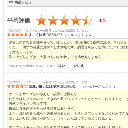
商品レビュー
平均評価
4.5
10人の方が、｢このレビューが参考になった｣と投票しています。
すごく快適
2025/04/02
（
ミルコまま
さん ）
以前は大きな食洗機を使っていましたが、3食分溜めて夜間に洗浄。それは
した。一回ずつ綺麗に片付くし大満足です。調理台を広く使用したければ移
と考えています。
洗い上がりなどは、大型のものと比較しても遜色ありません。
はい
いいえ
このレビューは参考になりましたか？
21人の方が、｢このレビューが参考になった｣と投票しています。
皿洗い嫌いには便利
2023/03/02
（
ちゃっぴーさん
さん ）
サイズがサイズなのもあり、設置には困らず。
ただやはり小さいので、大きめの皿でワンプレートとかやってたりすると、
当然フライパン等は不可。
機械に食器の方を合わせる必要はありそう。
また、洗剤の量も減らす必要があるため、大きいタブレットなどは利用でき
洗い上がりには特に不満なし。じゅうぶん洗えているように見える。
総じて一人暮らしの一食分の食器を毎回入れて使う分には便利だと思った。