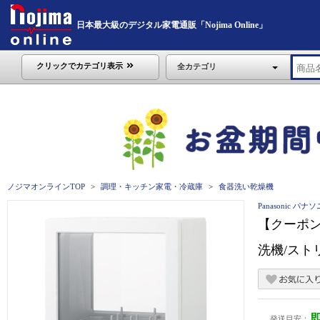
日本最大級のデジタル家電通販「Nojima Online」
クリックでカテゴリ表示
全カテゴリ
ノジマオンラインTOP
調理・キッチン家電・冷蔵庫
食器洗い乾燥機
Panasonic パナ
【クーポン対
洗機/スト
発送目安：