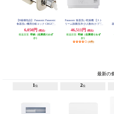
【B級梱包品】 Panasonic Panasonic
Panasonic 食器洗い乾燥機 【スト
食器洗い機用分岐コック CBG351
リーム除菌洗浄/少人数向け/プチ
タイプ/ホワイト】 NP-TCR5-W
6,050円
46,511円
(税込)
(税込)
エ
発送目安:
即納（在庫残りわず
発送目安:
即納（在庫残りわず
か）
か）
(4件)
最新の
1
2
位
位