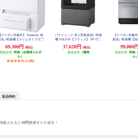
【クーポン対象外】 Panasonic 食
パナソニック 卓上型食器洗い乾燥
【クーポン対象外】 P
器洗い乾燥機【スリムタイプ/分岐
機 SOLOTA【ブラック】 NP-TML
器洗い乾燥機【洗
K1-K
水栓不要のタンク式/ストリーム除
イー X/ストリー
69,300円
37,620円
99,000
(税込)
(税込)
洗浄/AIエコナビ/ECONAVI/ホワ
エコナビ/節水/シル
00-
発送目安:
イト】 NP-TSP1-W
即納（在庫残りわず
発送目安:
3週間
発送目安:
即納
か）
か
(14件)
返品特約
掲載されると
10円分ポイント
進呈！