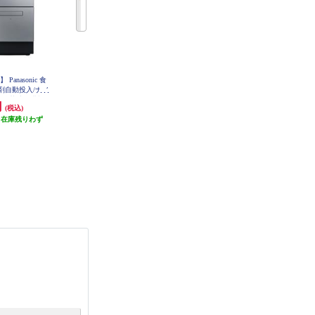
anasonic 食
Panasonic 食器洗い乾燥機 【スト
【お取り寄せ品※商品説明欄に注
剤自動投入/ナノ
リーム除菌洗浄/少人数向け/プチ
意事項あり】 Panasonic 分岐水栓
CB-SKH6
ム除菌洗浄搭載/
タイプ/ホワイト】 NP-TCR5-W
円
46,511円
17,380円
(税込)
(税込)
(税込)
バー】 NP-TZ5
S
（在庫残りわず
発送目安:
即納（在庫残りわず
発送目安:
未定（メーカーに在庫
）
か）
があれば1週間前後でお届けいたし
(4件)
ます）
(1件)