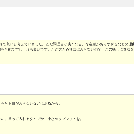
それで良いと考えていました。ただ調理台が狭くなる、存在感がありすぎるなどの理
動も可能ですし、形も良いです。ただ大きめ食器は入らないので、この機会に食器を
そもそも皿が入らないなどはあるかも。
ない。量って入れるタイプか、小さめタブレットを。