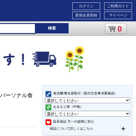
ログイン
ご利用ガイド
新規会員登録
マイページ
0
検索
食洗機/整水器取付（取付注意事項要確認）
)【パーソナル食
おまもり便（中物）
延長保証
万一の故障に安心
保証について詳しくはこちら