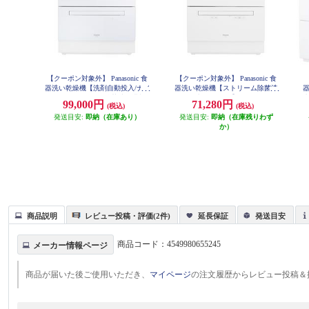
【クーポン対象外】 Panasonic 食
【クーポン対象外】 Panasonic 食
器洗い乾燥機【洗剤自動投入/ナノ
器洗い乾燥機【ストリーム除菌洗
イー X/ストリーム除菌洗浄搭載/
浄/節水/ホワイト】 NP-TA5-W
99,000円
71,280円
(税込)
(税込)
エコナビ/節水/ホワイト】 NP-TZ5
菌
00-W
発送目安:
即納（在庫あり）
発送目安:
即納（在庫残りわず
か）
商品説明
レビュー投稿・評価(2件)
延長保証
発送目安
商品コード：
4549980655245
メーカー情報ページ
商品が届いた後ご使用いただき、
マイページ
の注文履歴からレビュー投稿＆