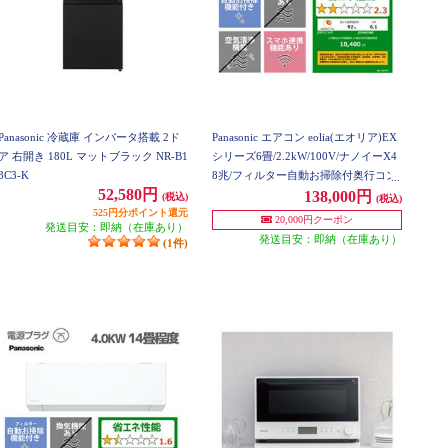
Panasonic 冷蔵庫 インバータ搭載 2ド
Panasonic エアコン eolia(エオリア)EX
ア 右開き 180L マットブラック NR-B1
シリーズ6畳/2.2kW/100V/ナノイーX4
8C3-K
8兆/フィルター自動お掃除付奥行コン
52,580円
パクト/W/2026年度 CS-EX226D-ESET
138,000円
(税込)
(税込)
525円分ポイント還元
20,000円クーポン
発送目安：即納（在庫あり）
発送目安：即納（在庫あり）
(1件)