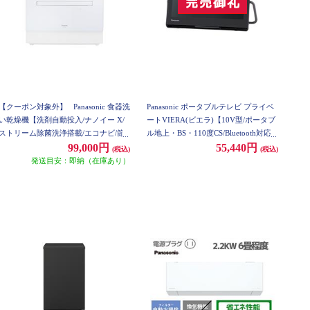
【クーポン対象外】
Panasonic 食器洗
Panasonic ポータブルテレビ プライベ
い乾燥機【洗剤自動投入/ナノイー X/
ートVIERA(ビエラ)【10V型/ポータブ
ストリーム除菌洗浄搭載/エコナビ/節
ル地上・BS・110度CS/Bluetooth対応/
水/ホワイト】 NP-TZ500-W
バッテリー内蔵】 UN-10L12
99,000円
55,440円
(税込)
(税込)
発送目安：即納（在庫あり）