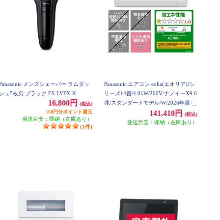
Panasonic メンズシェーバー ラムダッ
Panasonic エアコン eolia(エオリア)Jシ
シュ5枚刃 ブラック ES-LVFX-K
リーズ14畳/4.0kW/200V/ナノイーX9.6
16,800円
兆/スタンダードモデル/W/2026年度 C
(税込)
168円分ポイント還元
S-406DJR2-ESET
141,410円
(税込)
発送目安：即納（在庫あり）
発送目安：即納（在庫あり）
(1件)