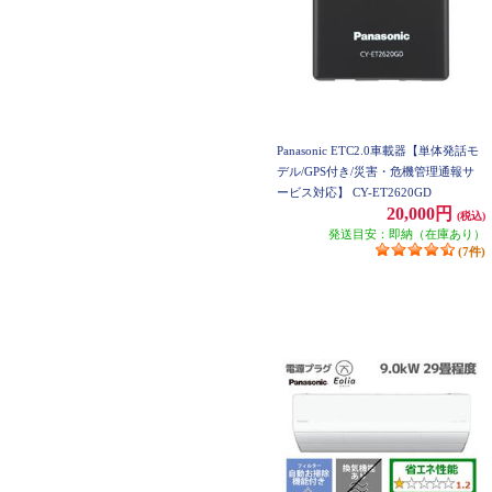
Panasonic ETC2.0車載器【単体発話モ
デル/GPS付き/災害・危機管理通報サ
ービス対応】 CY-ET2620GD
20,000円
(税込)
発送目安：即納（在庫あり）
(7件)