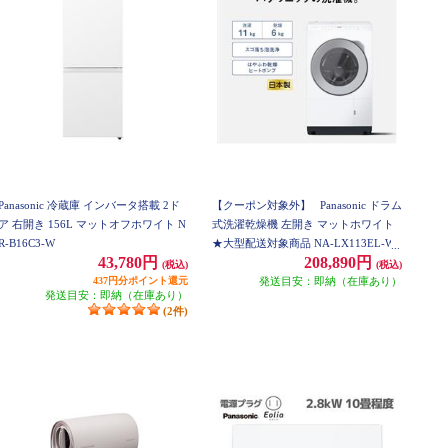
Panasonic 冷蔵庫 インバータ搭載 2ド
【クーポン対象外】
Panasonic ドラム
ア 右開き 156L マットオフホワイト N
式洗濯乾燥機 左開き マットホワイト
R-B16C3-W
★大型配送対象商品 NA-LX113EL-W
43,780円
208,890円
(税込)
(税込)
437円分ポイント還元
発送目安：即納（在庫あり）
発送目安：即納（在庫あり）
(2件)