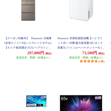
【クーポン対象外】
Panasonic 冷蔵庫
Panasonic 衣類乾燥除湿機【ハイブリ
[全室ナノイーX][ハイグレードモデル]
ッド式/～38畳/最大除湿量18L/タンク
【６ドア/観音開き/551L/ヘアラインシ
容量5L/ツインルーバー/ナノイーX/ク
ャンパン】 ★大型配送対象商品 NR-F
リーンホワイト】 F-YHX200B-W
297,000円
73,500円
(税込)
(税込)
55HY3-N
発送目安：即納（在庫あり）
発送目安：即納（在庫あり）
(1件)