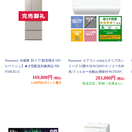
Panasonic 冷蔵庫【6ドア/観音開き/501
Panasonic エアコン eolia(エオリア)Xシ
L/ベージュ】★大型配送対象商品 NR-
リーズ 14畳/4.0kW/200V/ナノイーX48
F50EX1-C
兆/フィルター自動お掃除付/W/2026年
169,800円
度 CS-X406D2-ESET
283,800円
(税込)
(税込)
1,698円分ポイント還元
発送目安：即納（在庫あり）