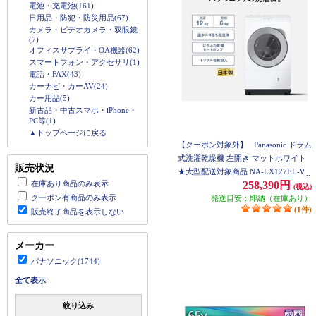
電池・充電池(161)
日用品・防犯・防災用品(67)
カメラ・ビデオカメラ・双眼鏡
(7)
オフィスサプライ・OA機器(62)
スマートフォン・アクセサリ(1)
電話・FAX(43)
カーナビ・カーAV(24)
カー用品(5)
新古品・中古スマホ・iPhone・
PC等(1)
▲トップページに戻る
【クーポン対象外】
Panasonic ドラム
式洗濯乾燥機 左開き マットホワイト
販売状況
★大型配送対象商品 NA-LX127EL-W
在庫あり商品のみ表示
258,390円
(税込)
クーポン有商品のみ表示
発送目安：即納（在庫あり）
(1件)
販売終了商品を表示しない
メーカー
パナソニック(1744)
全て表示
絞り込み