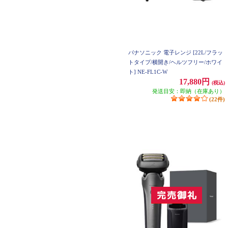
パナソニック 電子レンジ [22L/フラッ
トタイプ/横開き/ヘルツフリー/ホワイ
ト] NE-FL1C-W
17,880円
(税込)
発送目安：即納（在庫あり）
(22件)