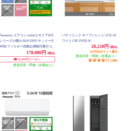
Panasonic エアコン eolia(エオリア)EX
パナソニック オーブンレンジ [23L/ホ
シリーズ14畳/4.0kW/200V/ナノイーX
ワイト] NE-FS3D-W
28,220円
48兆/フィルター自動お掃除付奥行コ
(税込)
ンパクト/W/2026年度 CS-EX406D2-ES
282円分ポイント還元
178,000円
(税込)
発送目安：即納（在庫あり）
ET
10,000円クーポン
(5件)
発送目安：即納（在庫あり）