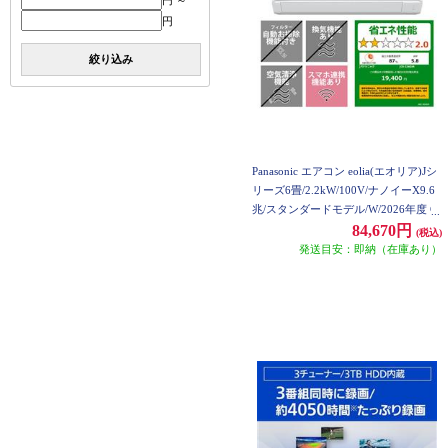
円 ～
円
絞り込み
Panasonic エアコン eolia(エオリア)Jシ
リーズ6畳/2.2kW/100V/ナノイーX9.6
兆/スタンダードモデル/W/2026年度 C
S-226DJR-ESET
84,670円
(税込)
発送目安：即納（在庫あり）