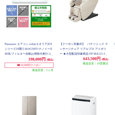
Panasonic エアコン eolia(エオリア)EX
【クーポン対象外】
パナソニック マ
シリーズ18畳/5.6kW/200V/ナノイーX
ッサージチェア リアルプロ アイボリ
48兆/フィルター自動お掃除付奥行コ
ー ★大型配送対象商品 EP-MA121-C
643,500円
ンパクト/W/2026年度 CS-EX566D2-ES
198,000円
(税込)
(税込)
ET
発送目安：10営業日
10,000円クーポン
発送目安：1ヶ月