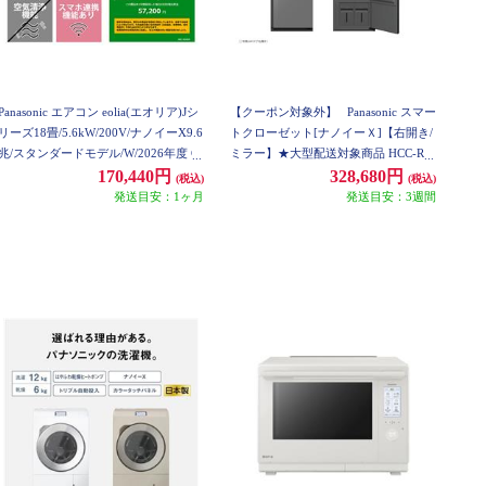
Panasonic エアコン eolia(エオリア)Jシ
【クーポン対象外】
Panasonic スマー
リーズ18畳/5.6kW/200V/ナノイーX9.6
トクローゼット[ナノイーＸ]【右開き/
兆/スタンダードモデル/W/2026年度 C
ミラー】★大型配送対象商品 HCC-R6
S-566DJR2-ESET
00AR-X
170,440円
328,680円
(税込)
(税込)
発送目安：1ヶ月
発送目安：3週間