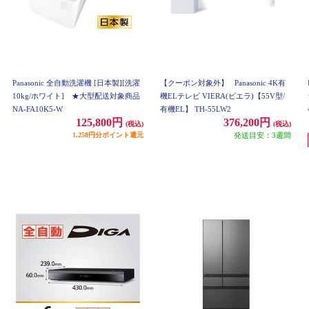
Panasonic 全自動洗濯機 [日本製][洗濯
【クーポン対象外】
Panasonic 4K有
10kg/ホワイト] ★大型配送対象商品
機ELテレビ VIERA(ビエラ)【55V型/
NA-FA10K5-W
有機EL】 TH-55LW2
125,800円
376,200円
(税込)
(税込)
1,258円分ポイント還元
発送目安：3週間