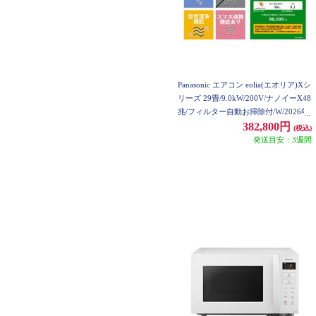
Panasonic エアコン eolia(エオリア)Xシ
リーズ 29畳/9.0kW/200V/ナノイーX48
兆/フィルター自動お掃除付/W/2026年
度★大型配送対象商品 CS-X906D2-ES
382,800円
(税込)
ET
発送目安：3週間