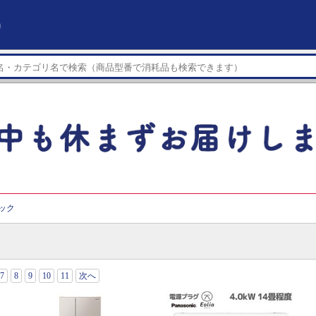
」
ック
7
8
9
10
11
次へ