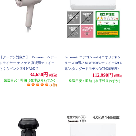
【クーポン対象外】
Panasonic ヘアー
Panasonic エアコン eolia(エオリア)Jシ
ドライヤー ナノケア 高浸透ナノイー
リーズ10畳/2.8kW/100V/ナノイーX9.6
さくらピンク EH-NA0K-P
兆/スタンダードモデル/W/2026年度 C
34,650円
S-286DJR-ESET
112,990円
(税込)
(税込)
発送目安：即納（在庫残りわずか）
発送目安：即納（在庫残りわずか）
(4件)