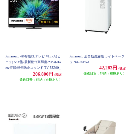
Panasonic 4K有機ELテレビ VIERA(ビ
Panasonic 全自動洗濯機 ライトベージ
エラ) 55V型/最新世代高輝度パネル/fir
ュ NA-F6B5-C
42,283円
etv搭載/転倒防止スタンド TV-55Z90B
(税込)
発送目安：即納（在庫あり）
206,800円
(税込)
発送目安：即納（在庫あり）