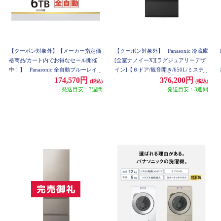
【クーポン対象外】【メーカー指定価
【クーポン対象外】
Panasonic 冷蔵庫
格商品/カート内でお得なセール開催
[全室ナノイーX][ラグジュアリーデザ
中！】
Panasonic 全自動ブルーレイデ
イン]【６ドア/観音開き/650L/ミステ
ィスクレコーダーDIGA(ディーガ) 6T
ィスチールグレー】 ★大型配送対象商
174,570円
376,200円
(税込)
(税込)
BHDD内蔵 DMR-2X603
品 NR-F65WX3-H
発送目安：3週間
発送目安：3週間