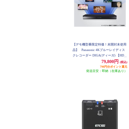
【デモ機型番限定特価！未開封未使用
品】
Panasonic 4Kブルーレイディス
クレコーダー DIGA(ディーガ) 【HDD
3TB/3番組同時録画/4K放送2番組同時
79,800円
(税込)
録画】 DMR4T303J
798円分ポイント還元
発送目安：即納（在庫あり）