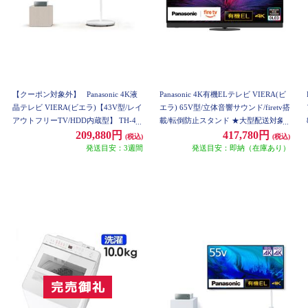
【クーポン対象外】
Panasonic 4K液
Panasonic 4K有機ELテレビ VIERA(ビ
晶テレビ VIERA(ビエラ)【43V型/レイ
エラ) 65V型/立体音響サウンド/firetv搭
アウトフリーTV/HDD内蔵型】 TH-43
載/転倒防止スタンド ★大型配送対象
LF2
商品 TV-65Z95B
209,880円
417,780円
(税込)
(税込)
発送目安：3週間
発送目安：即納（在庫あり）