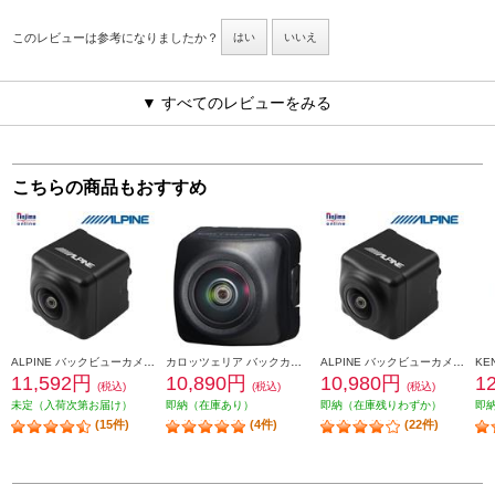
このレビューは参考になりましたか？
はい
いいえ
▼ すべてのレビューをみる
こちらの商品もおすすめ
ALPINE バックビューカメラ RCA接続 汎用タイプ（黒） HCE-C1000
カロッツェリア バックカメラユニット ND-BC9
ALPINE バックビューカメラ ダイレクト接続タイプ (黒) HCE-C1000D
11,592円
10,890円
10,980円
1
(税込)
(税込)
(税込)
未定（入荷次第お届け）
即納（在庫あり）
即納（在庫残りわずか）
即
(15件)
(4件)
(22件)