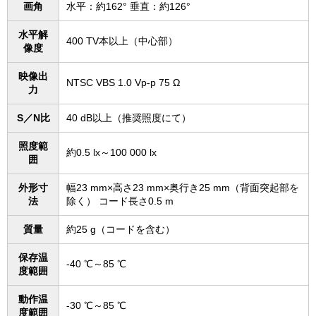
画角
水平：約162° 垂直：約126°
水平解
400 TV本以上（中心部）
像度
映像出
NTSC VBS 1.0 Vp-p 75 Ω
力
S／N比
40 dB以上（推奨照度にて）
照度範
約0.5 lx～100 000 lx
囲
外形寸
幅23 mm×高さ23 mm×奥行き25 mm（背面突起部を
法
除く） コード長さ0.5 m
質量
約25 g（コードを含む）
保存温
-40 ℃～85 ℃
度範囲
動作温
-30 ℃～85 ℃
度範囲