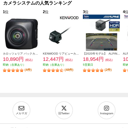
カメラシステムの人気ランキング
1
位
2
位
3
位
4
カロッツェリア バックカメラユニット ND-BC9
KENWOOD リアビューカメラ CMOS-230
【2020年モデル】 ALPINE アルパインカーナビ専用 マルチビュー バックカメラ(黒) HCE-C20HD-RD
10,890円
12,447円
18,954円
1
(税込)
(税込)
(税込)
即納（在庫あり）
即納（在庫あり）
5営業日
即
(4件)
(48件)
(2件)
メルマガ
旧Twitter
Instagram