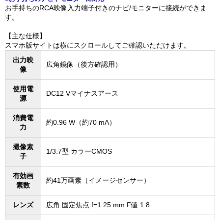
お手持ちのRCA映像入力端子付きのナビ/モニターに接続ができま
す。
【主な仕様】
スマホ版サイトは横にスクロールしてご確認いただけます。
出力映
広角鏡像（後方確認用）
像
使用電
DC12 Vマイナスアース
源
消費電
約0.96 W（約70 mA）
力
撮像素
1/3.7型 カラーCMOS
子
有効画
約41万画素（イメージセンサー）
素数
レンズ
広角 固定焦点 f=1.25 mm F値 1.8