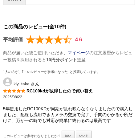
この商品のレビュー(全10件)
平均評価
4.6
商品が届いた後ご使用いただき、
マイページ
の注文履歴からレビュ
ー投稿＆採用されると
10円分ポイント
進呈
1人の方が、｢このレビューが参考になった｣と投票しています。
kiy_taka
さん
RC100kdが故障したので買い替え
2025/08/22
5年使用したRC100KDが同期が乱れ映らなくなりましたので購入し
ました、配線も流用できカメラの交換で完了、手間のかかるか所だ
けに、万が一の時でも対応が簡単に終わるのは最高です
このレビューは参考になりましたか？
はい
いいえ