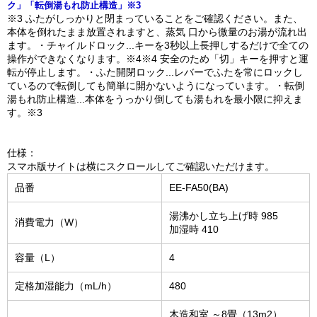
ク」「転倒湯もれ防止構造」※3
※3 ふたがしっかりと閉まっていることをご確認ください。また、
本体を倒れたまま放置されますと、蒸気 口から微量のお湯が流れ出
ます。・チャイルドロック...キーを3秒以上長押しするだけで全ての
操作ができなくなります。※4※4 安全のため「切」キーを押すと運
転が停止します。・ふた開閉ロック...レバーでふたを常にロックし
ているので転倒しても簡単に開かないようになっています。・転倒
湯もれ防止構造...本体をうっかり倒しても湯もれを最小限に抑えま
す。※3
仕様：
スマホ版サイトは横にスクロールしてご確認いただけます。
品番
EE-FA50(BA)
湯沸かし立ち上げ時 985
消費電力（W）
加湿時 410
容量（L）
4
定格加湿能力（mL/h）
480
木造和室 ～8畳（13m2）