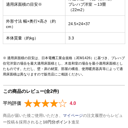
適用床面積の目安※
プレハブ洋室 ～13畳
（22m2）
外形寸法 幅×奥行×高さ（約
24.5×24×37
cm）
本体質量（約kg）
3.3
※ 適用床面積の目安は、日本電機工業会規格（JEM1426）に基づき、プレハブ
住宅洋室の場合を最大適用床面積とし、木造和室の場合を最小適用床面積とし
たものです。ただし、壁・床の材質、部屋の構造、使用暖房器具等によって適
用床面積は異なりますので販売店にご相談ください。
この商品のレビュー(全2件)
平均評価
4.0
商品が届いた後ご使用いただき、
マイページ
の注文履歴からレビュ
ー投稿＆採用されると
10円分ポイント
進呈