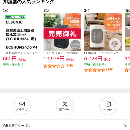
加湿器の人気ランキング
1
位
2
位
3
位
4
【送料無料キャンペーン中】 ＥＬＳＯＮＩＣ 加湿器吸水芯４セット ECUHUM24P4
ELSONIC スチーム式加湿器 上部給水/お手入れ楽々/衛生的 EY-SHUM02
ELSONIC ミニセラミックヒーター 省スペース/速暖/シンプル EY-CFH01
660円
10,978円
6,028円
1
(税込)
(税込)
(税込)
即納（在庫あり）
即納（在庫あり）
即
(2件)
(1件)
メルマガ
旧Twitter
Instagram
WEB限定クーポン