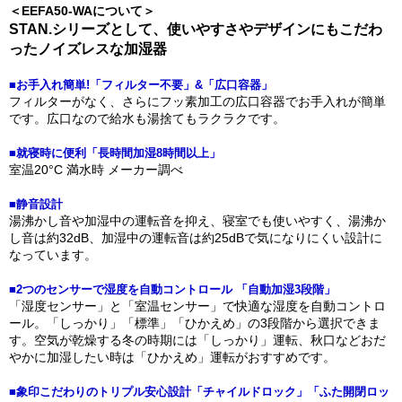
＜EEFA50-WAについて＞
STAN.シリーズとして、使いやすさやデザインにもこだわ
ったノイズレスな加湿器
■お手入れ簡単!「フィルター不要」&「広口容器」
フィルターがなく、さらにフッ素加工の広口容器でお手入れが簡単
です。広口なので給水も湯捨てもラクラクです。
■就寝時に便利「長時間加湿8時間以上」
室温20°C 満水時 メーカー調べ
■静音設計
湯沸かし音や加湿中の運転音を抑え、寝室でも使いやすく、湯沸か
し音は約32dB、加湿中の運転音は約25dBで気になりにくい設計に
なっています。
■2つのセンサーで湿度を自動コントロール 「自動加湿3段階」
「湿度センサー」と「室温センサー」で快適な湿度を自動コントロ
ール。「しっかり」「標準」「ひかえめ」の3段階から選択できま
す。空気が乾燥する冬の時期には「しっかり」運転、秋口などおだ
やかに加湿したい時は「ひかえめ」運転がおすすめです。
■象印こだわりのトリプル安心設計「チャイルドロック」「ふた開閉ロッ