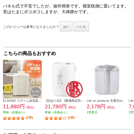
パネル式で不安でしたが、操作簡単です。寝室枕側に置いてます。
音はたまにボコボコしますが、大体静かです。
このレビューは参考になりましたか？
はい
いいえ
こちらの商品もおすすめ
ELSONIC スチーム加湿器 タンク容量2.4L 加湿量500ml EDSHUM01
【訳あり品】【数量限定特価】 象印 加湿器 容量3.0L 加湿能力480mL/h ホワイト EE-RU50-WA
Life on products 充電式miniクリア加湿器 LEDライト付 ホワイト LCAHF006-WH
11,880円
21,780円
2,178円
7
(税込)
(税込)
(税込)
即納（在庫あり）
即納（在庫あり）
3営業日
3営
(1件)
(1件)