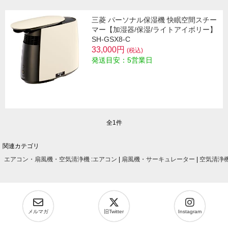
三菱 パーソナル保湿機 快眠空間スチー
マー【加湿器/保湿/ライトアイボリー】
SH-GSX8-C
33,000円
(税込)
発送目安：5営業日
全1件
関連カテゴリ
エアコン・扇風機・空気清浄機
:
エアコン
|
扇風機・サーキュレーター
|
空気清浄
メルマガ
旧Twitter
Instagram