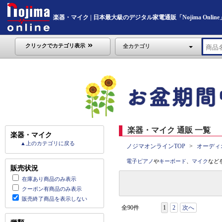
楽器・マイク | 日本最大級のデジタル家電通販「Nojima Online
クリックでカテゴリ表示
全カテゴリ
楽器・マイク 通販 一覧
楽器・マイク
▲上のカテゴリに戻る
ノジマオンラインTOP
オーディ
電子ピアノ
や
キーボード
、
マイク
など
販売状況
在庫あり商品のみ表示
クーポン有商品のみ表示
販売終了商品を表示しない
全90件
1
2
次へ