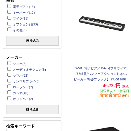
種類
電子ピアノ(13)
キーボード(12)
マイク(11)
オプション品(33)
その他(3)
絞り込み
メーカー
ソニー(6)
CASIO 電子ピアノ Privia(プリヴィア)
オーディオテクニカ(8)
【88鍵盤/ハンマーアクション付き/ス
ヤマハ(22)
ピーカー内蔵/ブラック】 PX-S1100BK
サンワサプライ(3)
46,722円
(税込)
ローランド(2)
発送目安：10営業日
カシオ(40)
(9件)
オリンパス(2)
絞り込み
検索キーワード