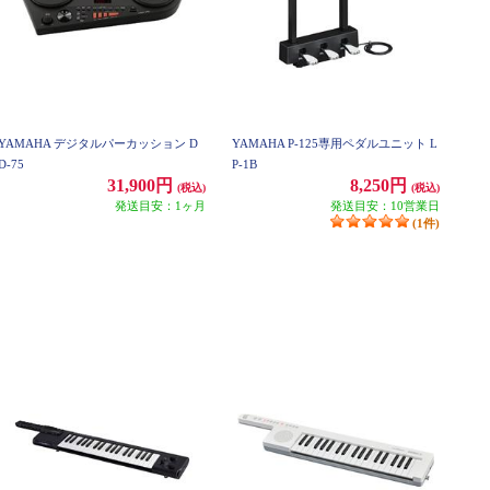
YAMAHA デジタルパーカッション D
YAMAHA P-125専用ペダルユニット L
D-75
P-1B
31,900円
8,250円
(税込)
(税込)
発送目安：1ヶ月
発送目安：10営業日
(1件)