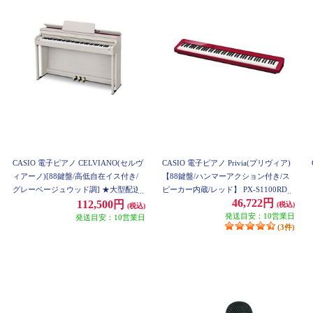
CASIO 電子ピアノ CELVIANO(セルヴ
CASIO 電子ピアノ Privia(プリヴィア)
ィアーノ)[88鍵盤/高低自在イス付き/
【88鍵盤/ハンマーアクション付き/ス
グレーベージュウッド調] ★大型配送
ピーカー内蔵/レッド】 PX-S1100RD
46,722円
対象商品 AP-300GB
112,500円
(税込)
(税込)
発送目安：10営業日
発送目安：10営業日
(3件)