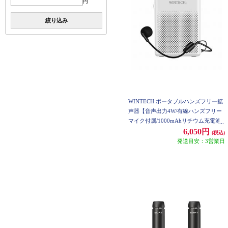
円
絞り込み
WINTECH ポータブルハンズフリー拡
声器【音声出力4W/有線ハンズフリー
マイク付属/1000mAhリチウム充電池
内蔵/AUX/MicroSD/USB/ホワイト】 K
6,050円
(税込)
MA-20C
発送目安：3営業日