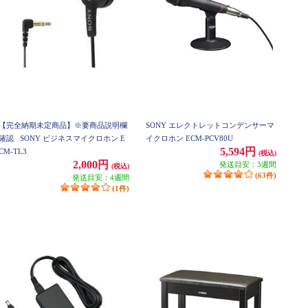
【完全納期未定商品】※要商品説明欄
SONY エレクトレットコンデンサーマ
確認
SONY ビジネスマイクロホン E
イクロホン ECM-PCV80U
5,594円
CM-TL3
(税込)
2,000円
発送目安：3週間
(税込)
(63件)
発送目安：4週間
(1件)