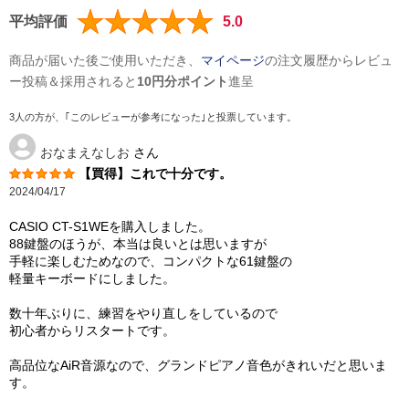
平均評価
5.0
商品が届いた後ご使用いただき、
マイページ
の注文履歴からレビュ
ー投稿＆採用されると
10円分ポイント
進呈
3人の方が、｢このレビューが参考になった｣と投票しています。
おなまえなしお
さん
【買得】これで十分です。
2024/04/17
CASIO CT-S1WEを購入しました。
88鍵盤のほうが、本当は良いとは思いますが
手軽に楽しむためなので、コンパクトな61鍵盤の
軽量キーボードにしました。
数十年ぶりに、練習をやり直しをしているので
初心者からリスタートです。
高品位なAiR音源なので、グランドピアノ音色がきれいだと思いま
す。