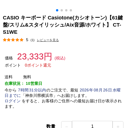
CASIO キーボード Casiotone(カシオトーン)【61鍵
盤/スリム&スタイリッシュ/Aix音源/ホワイト】 CT-
S1WE
5
(1)
レビューを見る
23,333円
価格
(税込)
ポイント
0ポイント還元
送料
無料
在庫状況：
10営業日
今から
7
時間
31
分以内
のご注文で、最短
2026
年
08
月
26
日
水曜
日
までに
「
神奈川県横浜市
」
へお届けします。
ログイン
をすると、お客様のご住所への最短お届け日が表示され
ます。
－
＋
数量
1