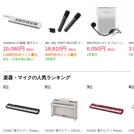
YAMAHA 37鍵盤 電子キーボード sonogenic(ソノジェニック) ホワイト SHS-300-WH
JBL JBL PARTYBOX用 デジタルワイヤレスマイク JBLPBWIRELESSMIC
WINTECH ポータブルハンズフリー拡声器【音声出力4W/有線ハンズフリーマイク付属/1000mAhリチウム充電池内蔵/AUX/MicroSD/USB/ホワイト】 KMA-20C
15,080円
18,810円
6,050円
3
(税込)
(税込)
(税込)
1,508円分ポイント還元
940円分ポイント還元
3営業日
5営
未定（入荷次第お届け）
3営業日
楽器・マイクの人気ランキング
1
位
2
位
3
位
4
CASIO 電子ピアノ Privia(プリヴィア)【88鍵盤/ハンマーアクション付き/スピーカー内蔵/ブラック】 PX-S1100BK
CASIO 電子ピアノ CELVIANO(セルヴィアーノ)[88鍵盤/高低自在イス付き/グレーベージュウッド調] ★大型配送対象商品 AP-300GB
CASIO 電子ピアノ Privia(プリヴィア)【88鍵盤/ハンマーアクション付き/スピーカー内蔵/レッド】 PX-S1100RD