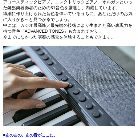
アコースティックピアノ、エレクトリックピアノ、オルガンといっ
た鍵盤楽器奏者のための61音色を厳選し、内蔵しています。
繊細に作り上げられた音色を弾いているうちに、あなただけのお気
に入りがきっと見つかるでしょう。
中には、カシオ最高峰／最先端の技術により生まれた高い表現力を
持つ音色「ADVANCED TONES」も含まれており、
今までになかった演奏の感覚を体験することもできます。
■あの曲の、あの音がここに。