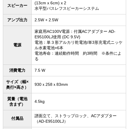
(13cm x 6cm) x 2
スピーカー
水平型バスレフスピーカーシステム
アンプ出力
2.5W + 2.5W
家庭用AC100V電源：付属ACアダプター AD-
E95100LJ使用 (DC 9.5V)
電池：単３形アルカリ乾電池/単3形充電式ニッケ
電源
ル水素電池×6本
電池寿命：連続動作時間 約3時間 ※条件によ
る
消費電力
7.5 W
サイズ（幅×
930ｘ258ｘ83mm
奥行×高さ）
質量（電池
4.5kg
含まず）
譜面立て、ストラップロック、ACアダプター
付属品
（AD-E95100LJ）