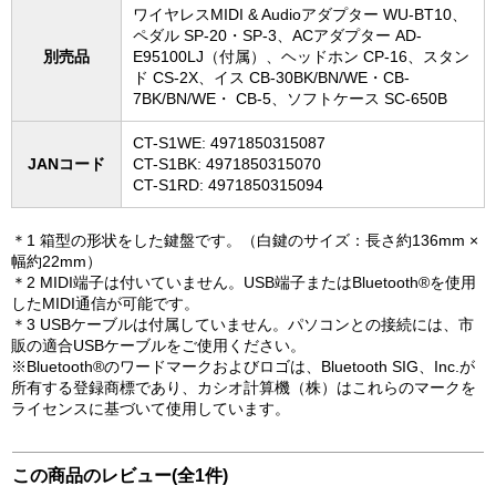
ワイヤレスMIDI & Audioアダプター WU-BT10、
ペダル SP-20・SP-3、ACアダプター AD-
別売品
E95100LJ（付属）、ヘッドホン CP-16、スタン
ド CS-2X、イス CB-30BK/BN/WE・CB-
7BK/BN/WE・ CB-5、ソフトケース SC-650B
CT-S1WE: 4971850315087
JANコード
CT-S1BK: 4971850315070
CT-S1RD: 4971850315094
＊1 箱型の形状をした鍵盤です。（白鍵のサイズ：長さ約136mm ×
幅約22mm）
＊2 MIDI端子は付いていません。USB端子またはBluetooth®を使用
したMIDI通信が可能です。
＊3 USBケーブルは付属していません。パソコンとの接続には、市
販の適合USBケーブルをご使用ください。
※Bluetooth®のワードマークおよびロゴは、Bluetooth SIG、Inc.が
所有する登録商標であり、カシオ計算機（株）はこれらのマークを
ライセンスに基づいて使用しています。
この商品のレビュー(全1件)