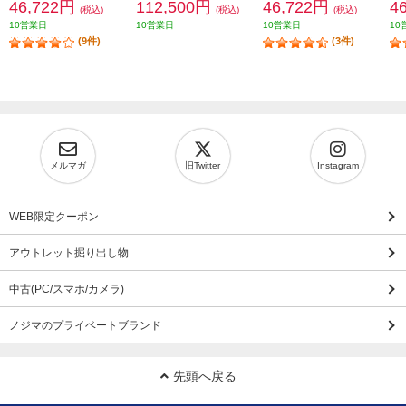
46,722円
112,500円
46,722円
4
(税込)
(税込)
(税込)
10営業日
10営業日
10営業日
10
(9件)
(3件)
メルマガ
旧Twitter
Instagram
WEB限定クーポン
アウトレット掘り出し物
中古(PC/スマホ/カメラ)
ノジマのプライベートブランド
先頭へ戻る