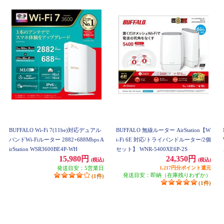
BUFFALO Wi-Fi 7(11be)対応デュアル
BUFFALO 無線ルーター AirStation【W
バンドWi-Fiルーター 2882+688Mbps A
i-Fi 6E 対応/トライバンドルーター/2個
irStation WSR3600BE4P-WH
セット】 WNR-5400XE6P-2S
15,980円
24,350円
(税込)
(税込)
発送目安：5営業日
1,217円分ポイント還元
発送目安：即納（在庫残りわずか）
(1件)
(1件)