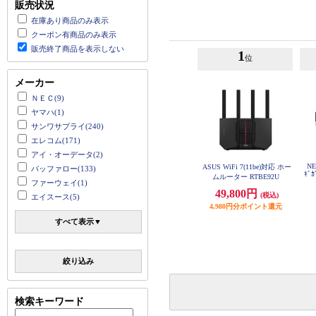
販売状況
在庫あり商品のみ表示
クーポン有商品のみ表示
販売終了商品を表示しない
1
位
メーカー
ＮＥＣ(9)
ヤマハ(1)
サンワサプライ(240)
エレコム(171)
アイ・オーデータ(2)
NE
ASUS WiFi 7(11be)対応 ホー
バッファロー(133)
ｷﾞｶ
ムルーター RTBE92U
ファーウェイ(1)
49,800円
(税込)
エイスース(5)
4,980円分ポイント還元
すべて表示▼
絞り込み
検索キーワード