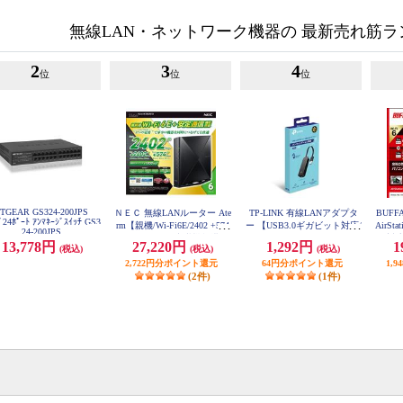
無線LAN・ネットワーク機器の 最新売れ筋
2
3
4
位
位
位
TGEAR GS324-200JPS
ＮＥＣ 無線LANルーター Ate
TP-LINK 有線LANアダプタ
BUF
ﾞ24ﾎﾟｰﾄ ｱﾝﾏﾈｰｼﾞｽｲｯﾁ GS3
rm【親機/Wi-Fi6E/2402 +574
ー 【USB3.0ギガビット対応/
AirSta
24-200JPS
Mbps/メッシュ中継機能搭載/
イーサネット/Nintendo Switc
x)対
13,778円
27,220円
1,292円
1
(税込)
(税込)
(税込)
黒/2024年モデル】 PA-WX54
h・Windows11/10/8.1・Linux
ー2対
00T6 PAWX5400T6
2,722円分ポイント還元
OS・macOSプラグ＆プレイ
64円分ポイント還元
イト】 
1,
(2件)
対応/コンパクト】 UE306-JP
(1件)