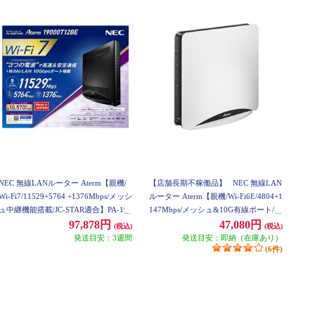
NEC 無線LANルーター Aterm【親機/
【店舗長期不稼働品】
NEC 無線LAN
Wi-Fi7/11529+5764 +1376Mbps/メッシ
ルーター Aterm【親機/Wi-Fi6E/4804+1
ュ中継機能搭載/JC-STAR適合】PA-190
147Mbps/メッシュ&10G有線ポート/ホ
00T12BE PA19000T12BE
ワイト/2022年9月モデル】 PA-WX110
97,878円
47,080円
(税込)
(税込)
00T12
発送目安：3週間
発送目安：即納（在庫あり）
(6件)