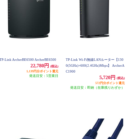
TP-Link ArcherBE6500 ArcherBE6500
TP-Link Wi-Fi無線LANルーター【130
22,780円
0(5GHz)+600(2.4GHz)Mbps】 ArcherA
(税込)
1,139円分ポイント還元
C1900
発送目安：5営業日
5,720円
(税込)
572円分ポイント還元
発送目安：即納（在庫残りわずか）