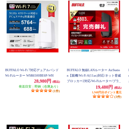
BUFFALO Wi-Fi 7対応デュアルバンド
BUFFALO 無線LANルーター AirStatio
Wi-Fiルーター WSR6500BE6P-WH
n【親機/Wi-Fi 6(11ax)対応/ネット脅威
28,980円
ブロッカー2対応/Wi-Fiルーター/ブラ
(税込)
発送目安：即納（在庫あり）
ック】 WSR-5400AX6P-BK
19,480円
(税込)
(1件)
1,948円分ポイント還元
(3件)