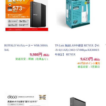
BUFFALO Wi-Fiルーター WSR-3000A
TP-Link 無線LAN中継器 RE705X【Wi
X4L
-Fi 6(11AX) 2402+574Mbps/AX3000/3
9,980円
年保証】 RE705X
(税込)
9,623円
発送目安：即納（在庫あり）
(税込)
481円分ポイント還元
発送目安：5営業日