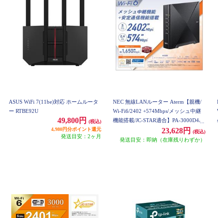
ASUS WiFi 7(11be)対応 ホームルータ
NEC 無線LANルーター Aterm【親機/
ー RTBE92U
Wi-Fi6/2402 +574Mbps/メッシュ中継
49,800円
機能搭載/JC-STAR適合】PA-3000D4A
(税込)
4,980円分ポイント還元
X PA3000D4AX
23,628円
(税込)
発送目安：2ヶ月
発送目安：即納（在庫残りわずか）