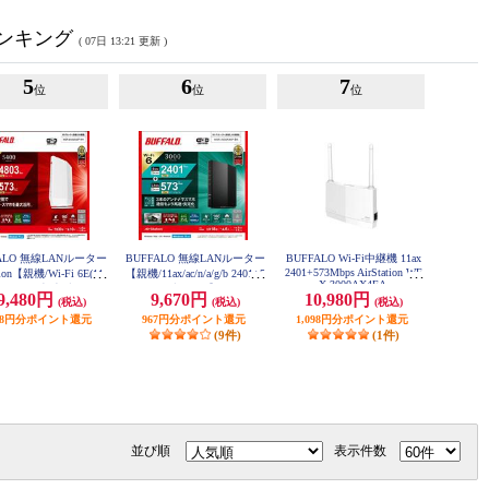
ランキング
( 07日 13:21 更新 )
5
6
7
位
位
位
FALO 無線LANルーター
BUFFALO 無線LANルーター
BUFFALO Wi-Fi中継機 11ax
2401+573Mbps AirStation WE
tion【親機/Wi-Fi 6E(11a
【親機/11ax/ac/n/a/g/b 2401+5
X-3000AX4EA
応/ネット脅威ブロッカ
73Mbps/ブラック】 WSR-300
9,480円
9,670円
10,980円
(税込)
(税込)
(税込)
0AX4P-BK
応/Wi-Fiルーター/ホワ
WSR-5400AX6P-WH
948円分ポイント還元
967円分ポイント還元
1,098円分ポイント還元
(9件)
(1件)
並び順
表示件数