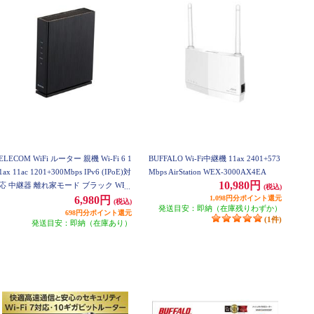
ELECOM WiFi ルーター 親機 Wi-Fi 6 1
BUFFALO Wi-Fi中継機 11ax 2401+573
1ax 11ac 1201+300Mbps IPv6 (IPoE)対
Mbps AirStation WEX-3000AX4EA
10,980円
応 中継器 離れ家モード ブラック WRC
(税込)
-X1500GS2-B
1,098円分ポイント還元
6,980円
(税込)
発送目安：即納（在庫残りわずか）
698円分ポイント還元
(1件)
発送目安：即納（在庫あり）