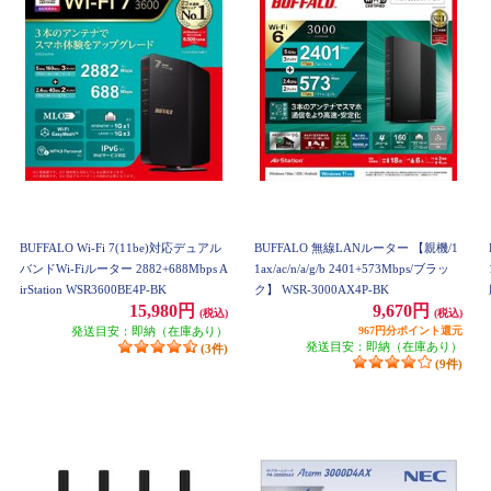
BUFFALO Wi-Fi 7(11be)対応デュアル
BUFFALO 無線LANルーター 【親機/1
バンドWi-Fiルーター 2882+688Mbps A
1ax/ac/n/a/g/b 2401+573Mbps/ブラッ
irStation WSR3600BE4P-BK
ク】 WSR-3000AX4P-BK
15,980円
9,670円
(税込)
(税込)
発送目安：即納（在庫あり）
967円分ポイント還元
発送目安：即納（在庫あり）
(3件)
(9件)