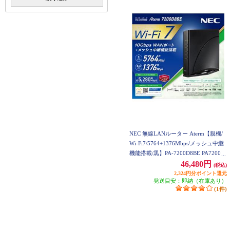
NEC 無線LANルーター Aterm【親機/
Wi-Fi7/5764+1376Mbps/メッシュ中継
機能搭載/黒】PA-7200D8BE PA7200D
8BE
46,480円
(税込)
2,324円分ポイント還元
発送目安：即納（在庫あり）
(1件)