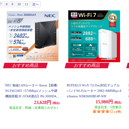
7
8
9
10
11
次へ
おすすめ商品
おすすめ商品
NEC 無線LANルーター Aterm【親機/
BUFFALO Wi-Fi 7(11be)対応デュアル
Wi-Fi6/2402 +574Mbps/メッシュ中継
バンドWi-Fiルーター 2882+688Mbps A
機能搭載/JC-STAR適合】PA-3000D4A
irStation WSR3600BE4P-WH
15,980円
X PA3000D4AX
23,628円
(税込)
(税込)
発送目安：5営業日
発送目安：即納（在庫残りわずか）
(1件)