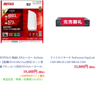
BUFFALO 無線LANルーター AirStatio
マイクロリサーチ NetGenesis GigaLink
n【親機/Wi-Fi 6E(11ax)対応/ネット脅
1200 MR-GL1200 MR-GL1200
33,800円
威ブロッカー2対応/Wi-Fiルーター/ホ
(税込)
ワイト】 WSR-5400AX6P-WH
19,480円
(税込)
1,948円分ポイント還元
発送目安：即納（在庫残りわずか）