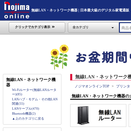
無線LAN・ネットワーク機器 | 日本最大級のデジタル家電通販「Noji
クリックでカテゴリ表示
全カテゴリ
無線LAN・ネットワーク機
無線LAN・ネットワーク機
器
ノジマオンラインTOP
プリンタ
Wi-Fiルーター(無線LANルータ
ー)(85)
無線LAN・ネットワーク機器の
LANハブ・モデム・その他LAN
関連(55)
LANケーブル(470)
Bluetooth機器(2)
▲上のカテゴリに戻る