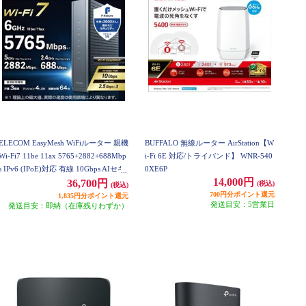
ELECOM EasyMesh WiFiルーター 親機
BUFFALO 無線ルーター AirStation【W
Wi-Fi7 11be 11ax 5765+2882+688Mbp
i-Fi 6E 対応/トライバンド】 WNR-540
s IPv6 (IPoE)対応 有線 10Gbps AIセキ
0XE6P
14,000円
ュリティ搭載 ブラック WRC-BE94XS
36,700円
(税込)
(税込)
D-B
700円分ポイント還元
1,835円分ポイント還元
発送目安：5営業日
発送目安：即納（在庫残りわずか）