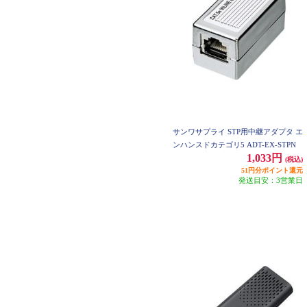
サンワサプライ STP用中継アダプタ エ
ンハンスドカテゴリ5 ADT-EX-STPN
1,033円
(税込)
51円分ポイント還元
発送目安：3営業日