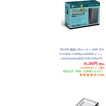
TPLINK 無線LANルーター AX80【Wi
Fi 6/4804+1148Mbps/AX6000/メッシ
ュWiFi/OneMesh対応/USB3.0/IPoE/IPv
6対応/3年保証/2022年12月モデル】 A
16,280円
(税込)
RCHER-AX80
1,628円分ポイント還元
発送目安：即納（在庫残りわずか）
(10件)