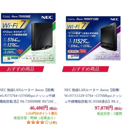
おすすめ商品
おすすめ商品
NEC 無線LANルーター Aterm【親機/
NEC 無線LANルーター Aterm【親機/
Wi-Fi7/5764+1376Mbps/メッシュ中継
Wi-Fi7/11529+5764 +1376Mbps/メッシ
機能搭載/黒】PA-7200D8BE PA7200D
ュ中継機能搭載/JC-STAR適合】PA-190
8BE
00T12BE PA19000T12BE
46,480円
97,878円
(税込)
(税込)
2,324円分ポイント還元
発送目安：3週間
発送目安：即納（在庫あり）
(1件)