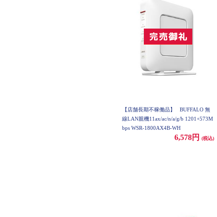
【店舗長期不稼働品】
BUFFALO 無
線LAN親機11ax/ac/n/a/g/b 1201+573M
bps WSR-1800AX4B-WH
6,578円
(税込)