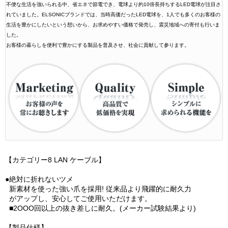
不便な生活を強いられる中、省エネで節電でき、電球より約10倍長持ちするLED電球が注目さ
れていました。ELSONICブランドでは、当時高価だったLED電球を、1人でも多くのお客様の
生活を豊かにしたいという想いから、お求めやすい価格で発売し、震災地域への寄付も行いま
した。
お客様の暮らしを便利で豊かにする製品を普及させ、社会に貢献して参ります。
【カテゴリー8 LAN ケーブル】
●絶対に折れないツメ
新素材を使った強い爪を採用! 従来品より飛躍的に耐久力
がアップし、安心してご使用いただけます。
■2OOO回以上の抜き差しに耐久。(メーカー試験結果より)
【製品仕様】