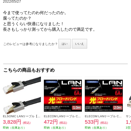
2022/05/27
今まで使ってたのわ何だったのか。
腐ってたのか？
と思うくらい快適になりました！
長さもしっかり測ってから購入したので満足です。
このレビューは参考になりましたか？
はい
いいえ
こちらの商品もおすすめ
ELSONIC LANケーブル【5.0m/カテゴリー8/超高速/折れないツメ/フラットケーブル/ブラック】 EPLANF050CAT8
ELECOM LANケーブル CAT6A準拠 スタンダード 1m ブラック LD-GPA-BK1
ELECOM LANケーブル CAT6A準拠 スタンダード 2m ブラック LD-GPA-BK2
3,828円
472円
533円
1
(税込)
(税込)
(税込)
即納（在庫あり）
即納（在庫あり）
即納（在庫あり）
3営