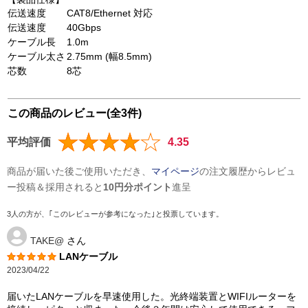
伝送速度
CAT8/Ethernet 対応
伝送速度
40Gbps
ケーブル長
1.0m
ケーブル太さ
2.75mm (幅8.5mm)
芯数
8芯
この商品のレビュー(全3件)
平均評価
4.35
商品が届いた後ご使用いただき、
マイページ
の注文履歴からレビュ
ー投稿＆採用されると
10円分ポイント
進呈
3人の方が、｢このレビューが参考になった｣と投票しています。
TAKE@
さん
LANケーブル
2023/04/22
届いたLANケーブルを早速使用した。光終端装置とWIFIルーターを