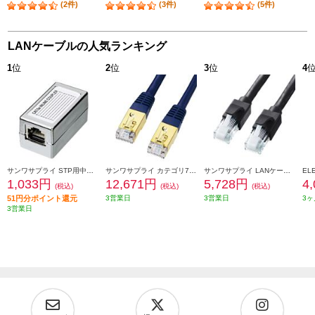
(2件)
(3件)
(5件)
LANケーブルの人気ランキング
1
位
2
位
3
位
4
サンワサプライ STP用中継アダプタ エンハンスドカテゴリ5 ADT-EX-STPN
サンワサプライ カテゴリ7LANケーブル 20m ネイビーブルー KB-T7-20NVN
サンワサプライ LANケーブル 【カテゴリ6A/ツメ折れ防止コネクタ付/ストレート/20m/ブラック】 KB-T6ATS-20BK
1,033円
12,671円
5,728円
4
(税込)
(税込)
(税込)
51円分ポイント還元
3営業日
3営業日
3ヶ
3営業日