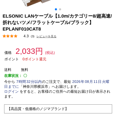
ELSONIC LANケーブル【1.0m/カテゴリー8/超高速/
折れないツメ/フラットケーブル/ブラック】
EPLANF010CAT8
4.3
(3)
レビューを見る
2,033円
価格
(税込)
ポイント
0ポイント還元
送料
無料
在庫状況：
〇
今から
7
時間
32
分以内
のご注文で、最短
2026
年
08
月
11
日
火曜
日
までに
「
神奈川県横浜市
」
へお届けします。
ログイン
をすると、お客様のご住所への最短お届け日が表示され
ます。
【高品質・低価格のノジマブランド】