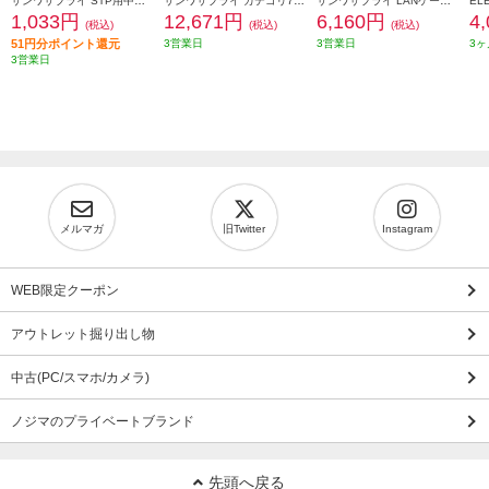
サンワサプライ STP用中継アダプタ エンハンスドカテゴリ5 ADT-EX-STPN
サンワサプライ カテゴリ7LANケーブル 20m ネイビーブルー KB-T7-20NVN
サンワサプライ LANケーブル 【カテゴリ6A/ツメ折れ防止コネクタ付/ストレート/20m/ブラック】 KB-T6ATS-20BK
1,033円
12,671円
6,160円
4
(税込)
(税込)
(税込)
51円分ポイント還元
3営業日
3営業日
3ヶ
3営業日
メルマガ
旧Twitter
Instagram
WEB限定クーポン
アウトレット掘り出し物
中古(PC/スマホ/カメラ)
ノジマのプライベートブランド
先頭へ戻る