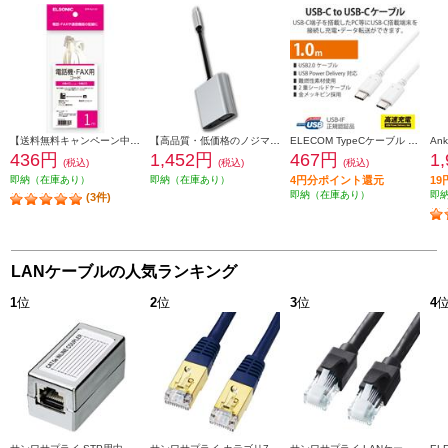
【送料無料キャンペーン中】 ELSONIC 電話線 モジュラーケーブル 1m EFP-RJ1101
【高品質・低価格のノジマブランド】 ELSONIC USB C ⇒ VGA・HDMI 変換アダプター EP-MAHV10
ELECOM TypeCケーブル (USB-C to C) 1m 充電/データ転送用 PD 100W 5A USB2.0 コンパクトコネクタ ホワイト U2C-CC5PC10NWH
436円
1,452円
467円
1
(税込)
(税込)
(税込)
即納（在庫あり）
即納（在庫あり）
4円分ポイント還元
1
即納（在庫あり）
即
(3件)
LANケーブルの人気ランキング
1
位
2
位
3
位
4