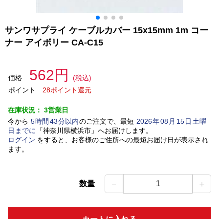
サンワサプライ ケーブルカバー 15x15mm 1m コー
ナー アイボリー CA-C15
562円
価格
(税込)
ポイント
28ポイント還元
在庫状況：
3営業日
今から
5
時間
43
分以内
のご注文で、最短
2026
年
08
月
15
日
土曜
日
までに
「
神奈川県横浜市
」
へお届けします。
ログイン
をすると、お客様のご住所への最短お届け日が表示され
ます。
－
＋
数量
1