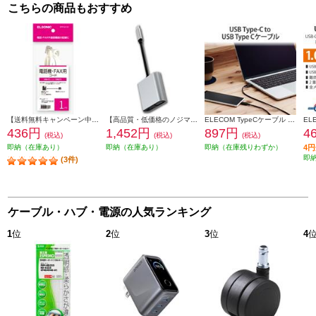
こちらの商品もおすすめ
【送料無料キャンペーン中】 ELSONIC 電話線 モジュラーケーブル 1m EFP-RJ1101
【高品質・低価格のノジマブランド】 ELSONIC USB C ⇒ VGA・HDMI 変換アダプター EP-MAHV10
ELECOM TypeCケーブル (USB-C to C) 0.5m 充電 データ転送用 PD 60W 3A USB2.0 RoHS指令準拠 ブラック U2C-CC05NBK2
436円
1,452円
897円
4
(税込)
(税込)
(税込)
即納（在庫あり）
即納（在庫あり）
即納（在庫残りわずか）
4
即
(3件)
ケーブル・ハブ・電源の人気ランキング
1
位
2
位
3
位
4