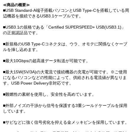
≪商品の概要≫
■USB Standard-A端子搭載パソコンとUSB Type-Cを搭載している周
辺機器を接続できるUSB3.1ケーブルです。
■USB3.1の規格である「Certified SUPERSPEED+ USB(USB3.1)」
の正規認証品です。
■新規格のUSB Type-Cコネクタは、ウラ、オモテに関係なくケーブ
ルを挿し込めます。
■最大10Gbpsの超高速データ転送が可能です。
■最大15W(5V/3A)の大電流で接続機器の充電が可能です。※ご使用
になるパソコンなどの性能によって、供給される電流値が異なりま
す。USB Power Delivery非対応です。
■難燃性の素材を使用し、安全性を高めています。
■外部ノイズの干渉から信号を保護する3重シールドケーブルを採用
しています。
■サビなどに強く信号劣化を抑える金メッキピンを採用しています。