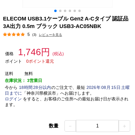
ELECOM USB3.1ケーブル Gen2 A-Cタイプ 認証品
3A出力 0.5m ブラック USB3-AC05NBK
5
(3)
レビューを見る
1,746円
価格
(税込)
ポイント
0ポイント還元
送料
無料
在庫状況：
3営業日
今から
18
時間
28
分以内
のご注文で、最短
2026
年
08
月
15
日
土曜
日
までに
「
神奈川県横浜市
」
へお届けします。
ログイン
をすると、お客様のご住所への最短お届け日が表示され
ます。
－
＋
数量
1