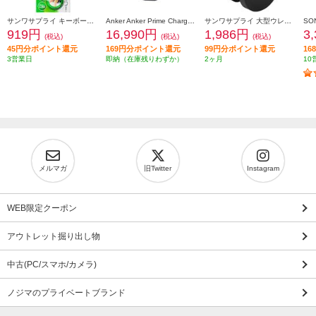
サンワサプライ キーボードカバー FATFMV325
Anker Anker Prime Charger [160W 3 Ports/シルバー/タッチ式ディスプレイ/USB-C3ポート] A2687N41
サンワサプライ 大型ウレタンチェアキャスター（5個入り） SNC-CAST3
919円
16,990円
1,986円
3
(税込)
(税込)
(税込)
45円分ポイント還元
169円分ポイント還元
99円分ポイント還元
1
3営業日
即納（在庫残りわずか）
2ヶ月
10
メルマガ
旧Twitter
Instagram
WEB限定クーポン
アウトレット掘り出し物
中古(PC/スマホ/カメラ)
ノジマのプライベートブランド