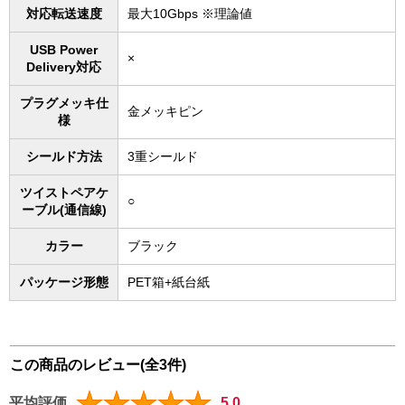
対応転送速度
最大10Gbps ※理論値
USB Power
×
Delivery対応
プラグメッキ仕
金メッキピン
様
シールド方法
3重シールド
ツイストペアケ
○
ーブル(通信線)
カラー
ブラック
パッケージ形態
PET箱+紙台紙
この商品のレビュー(全3件)
平均評価
5.0