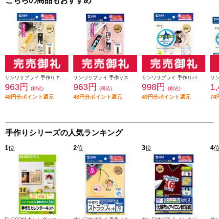
こちらの商品もおすすめ
サンワサプライ 手作りキーホルダーキット スティック型・2個分 JP-ST15
サンワサプライ 手作りストラップキット スティック型 JP-ST14
サンワサプライ 手作りバッジキット （丸・2個分） JP-STB16
963円
963円
998円
1
(税込)
(税込)
(税込)
48円分ポイント還元
48円分ポイント還元
49円分ポイント還元
7
手作りシリーズの人気ランキング
1
位
2
位
3
位
4