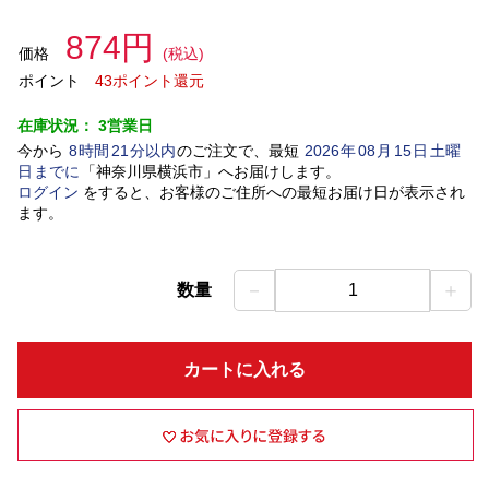
874円
価格
(税込)
ポイント
43ポイント還元
在庫状況：
3営業日
今から
8
時間
21
分以内
のご注文で、最短
2026
年
08
月
15
日
土曜
日
までに
「
神奈川県横浜市
」
へお届けします。
ログイン
をすると、お客様のご住所への最短お届け日が表示され
ます。
－
＋
数量
1
カートに入れる