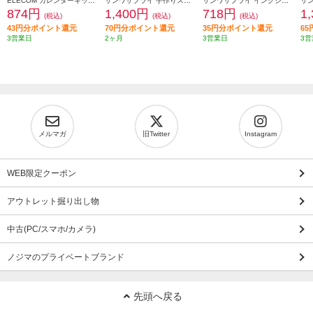
ELECOM カレンダーキット EDT-CALA4WK
サンワサプライ 手作りストラップキット 丸・大 JP-ST06
サンワサプライ インクジェット用化繊布用アイロンプリント紙 JP-TPRTENA6
874円
1,400円
718円
1
(税込)
(税込)
(税込)
43円分ポイント還元
70円分ポイント還元
35円分ポイント還元
6
3営業日
2ヶ月
3営業日
3営
メルマガ
旧Twitter
Instagram
WEB限定クーポン
アウトレット掘り出し物
中古(PC/スマホ/カメラ)
ノジマのプライベートブランド
先頭へ戻る