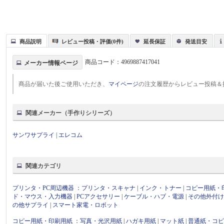
商品説明
レビュー投稿・評価(0件)
延長保証
発送目安
商品コード：
4969887417041
メーカー情報ページ
商品が届いた後ご使用いただき、
マイページ
の注文履歴からレビュー投稿＆
関連メーカー（手作りシリーズ）
サンワサプライ
|
エレコム
関連カテゴリ
プリンタ・PC周辺機器
：
プリンタ・スキャナ
|
インク・トナー
|
コピー用紙・
ド・マウス・入力機器
|
PCアクセサリー
|
ケーブル・ハブ・電源
|
その他外付
の他サプライ
|
スマート家電・ロボット
コピー用紙・印刷用紙
：
写真・光沢用紙
|
ハガキ用紙
|
マット紙
|
普通紙・コ