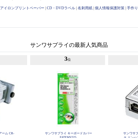
|
アイロンプリントペーパー
|
CD・DVDラベル
|
名刺用紙
|
個人情報保護対策
|
手作
サンワサプライの最新人気商品
3
位
ーム CR-
サンワサプライ キーボードカバー
サンワサプ
FATFMV325
タ エンハン