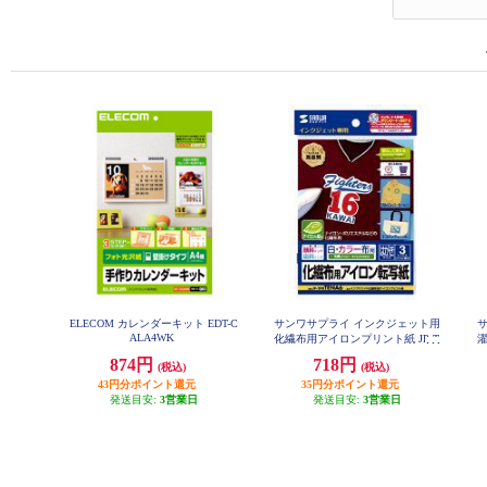
ELECOM カレンダーキット EDT-C
サンワサプライ インクジェット用
ALA4WK
化繊布用アイロンプリント紙 JP-T
PRTENA6
874円
718円
(税込)
(税込)
43円分ポイント還元
35円分ポイント還元
発送目安:
3営業日
発送目安:
3営業日