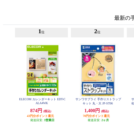
最新の
1
2
位
位
ELECOM カレンダーキット EDT-C
サンワサプライ 手作りストラップ
ALA4WK
キット 丸・大 JP-ST06
化
874円
1,400円
(税込)
(税込)
43円分ポイント還元
70円分ポイント還元
発送目安:
3営業日
発送目安:
2ヶ月