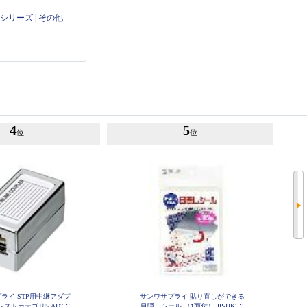
りシリーズ
|
その他
4
5
位
位
ライ STP用中継アダプ
サンワサプライ 貼り直しができる
スドカテゴリ5 ADT-E
目隠しシール （1面付） JP-HKSE