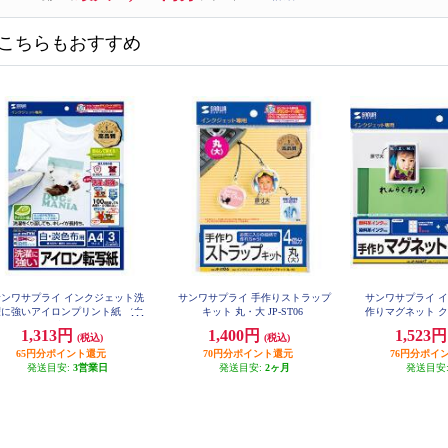
こちらもおすすめ
サンワサプライ インクジェット洗
サンワサプライ 手作りストラップ
サンワサプライ 
濯に強いアイロンプリント紙 （白
キット 丸・大 JP-ST06
作りマグネット クリ
P7
布用・A4・3枚） JP-TPRTYN
1,313円
1,400円
1,523
(税込)
(税込)
65円分ポイント還元
70円分ポイント還元
76円分ポイ
発送目安:
3営業日
発送目安:
2ヶ月
発送目安