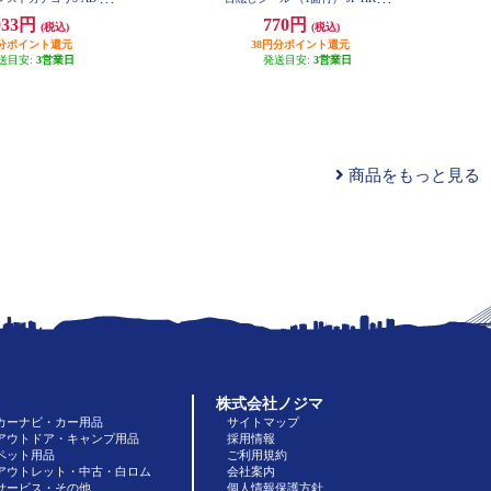
X-STPN
C10
033円
770円
(税込)
(税込)
円分ポイント還元
38円分ポイント還元
送目安:
3営業日
発送目安:
3営業日
商品をもっと見る
株式会社ノジマ
カーナビ・カー用品
サイトマップ
アウトドア・キャンプ用品
採用情報
ペット用品
ご利用規約
アウトレット・中古・白ロム
会社案内
サービス・その他
個人情報保護方針