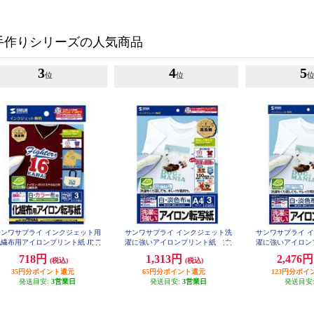
手作りシリーズの人気商品
3
4
5
位
位
サンワサプライ インクジェット用
サンワサプライ インクジェット洗
サンワサプライ 
繊布用アイロンプリント紙 JP-T
濯に強いアイロンプリント紙 （白
濯に強いアイロン
PRTENA6
布用・A4・3枚） JP-TPRTYN
布用・A4・10枚） J
718円
1,313円
2,476
(税込)
(税込)
35円分ポイント還元
65円分ポイント還元
123円分ポイ
発送目安:
3営業日
発送目安:
3営業日
発送目安