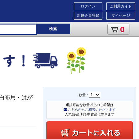
ログイン
ご利用ガイド
新規会員登録
マイページ
0
検索
数量：
（白布用・はが
選択可能な数量以上のご希望は
こちらからご相談いただけます
人気品/品薄品/中古品は除きます