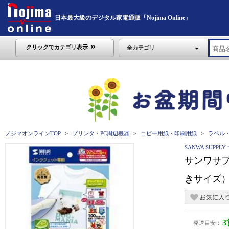
日本最大級のデジタル家電通販「Nojima Online」
クリックでカテゴリ表示
全カテゴリ
ノジマオンラインTOP
プリンタ・PC周辺機器
コピー用紙・印刷用紙
ラベル
SANWA SUPP
サンワサプ
きサイズ） 
発送目安：