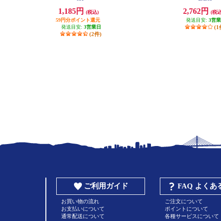
1,185円
2,762円
(税込)
(税込
59円分ポイント還元
発送目安:
3営
発送目安:
3営業日
(1
(2件)
ご利用ガイド
FAQ よく
お買い物の流れ
ご注文について
お支払いについて
ポイントについて
通常配送について
各種サービスについて