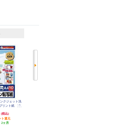
6
7
位
位
位
インクジェット洗
サンワサプライ インクジェット洗
サンワサプライ 手作りストラップ
プリント紙 （白
濯に強いアイロンプリント紙 （白
キット 長方形・特大 JP-ST11
P-TPRTYN-10
布用・はがきサイズ） JP-TPRTYN
円
440円
963円
(税込)
(税込)
(税込)
A6
ント還元
22円分ポイント還元
48円分ポイント還元
:
2ヶ月
発送目安:
3営業日
発送目安:
2ヶ月