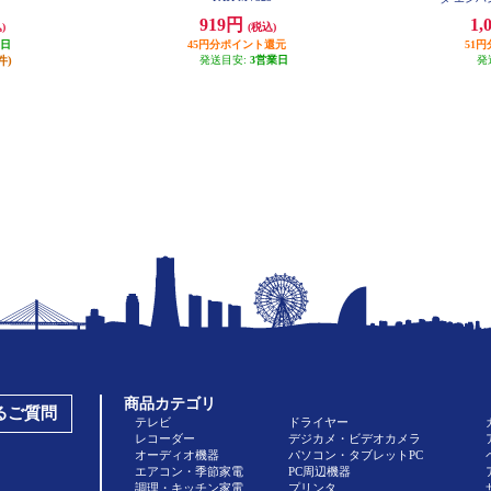
919円
1,
)
(税込)
業日
45円分ポイント還元
51
件)
発送目安:
3営業日
発
商品カテゴリ
あるご質問
テレビ
ドライヤー
レコーダー
デジカメ・ビデオカメラ
オーディオ機器
パソコン・タブレットPC
エアコン・季節家電
PC周辺機器
調理・キッチン家電
プリンタ