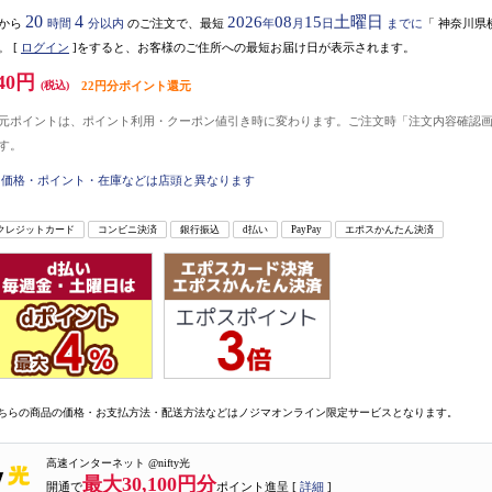
20
4
2026
08
15
土曜日
から
時間
分以内
のご注文で、最短
年
月
日
までに
「
神奈川県
。
[
ログイン
]をすると、お客様のご住所への最短お届け日が表示されます。
40円
(税込)
22円分ポイント還元
元ポイントは、ポイント利用・クーポン値引き時に変わります。ご注文時「注文内容確認
す。
価格・ポイント・在庫などは店頭と異なります
クレジットカード
コンビニ決済
銀行振込
d払い
PayPay
エポスかんたん決済
ちらの商品の価格・お支払方法・配送方法などはノジマオンライン限定サービスとなります。
高速インターネット @nifty光
最大30,100円分
開通で
ポイント進呈 [
詳細
]