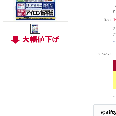
今
す
4
価格：
還
ま
支払方法：
こ