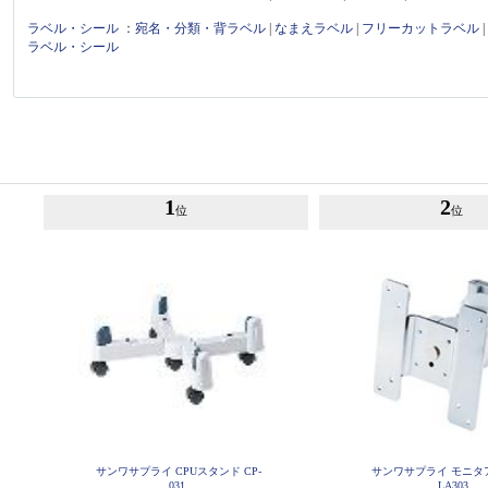
ラベル・シール
：
宛名・分類・背ラベル
|
なまえラベル
|
フリーカットラベル
ラベル・シール
1
2
位
位
サンワサプライ CPUスタンド CP-
サンワサプライ モニタア
031
LA303