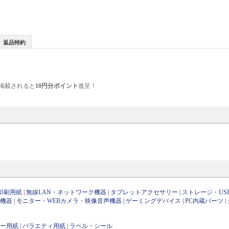
返品特約
掲載されると
10円分ポイント
進呈！
印刷用紙
|
無線LAN・ネットワーク機器
|
タブレットアクセサリー
|
ストレージ・US
け機器
|
モニター・WEBカメラ・映像音声機器
|
ゲーミングデバイス
|
PC内蔵パーツ
|
ピー用紙
|
バラエティ用紙
|
ラベル・シール