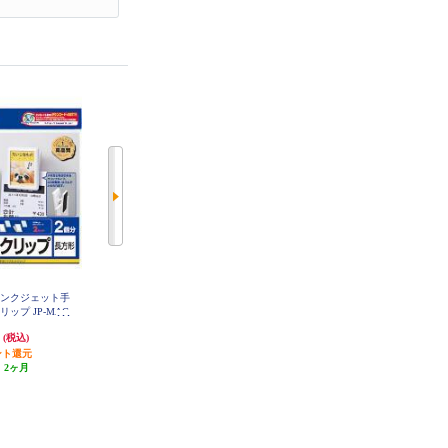
インクジェット手
サンワサプライ インクジェット洗
サンワサプライ 手作りストラップ
ップ JP-MAG
濯に強いアイロンプリント紙 （白
キット 長方形・特大 JP-ST11
布用・A4・10枚） JP-TPRTYN-10
円
2,476円
963円
(税込)
(税込)
(税込)
ント還元
123円分ポイント還元
48円分ポイント還元
:
2ヶ月
発送目安:
2ヶ月
発送目安:
2ヶ月