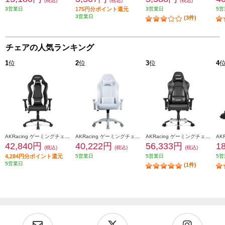
(税込)
(税込)
(税込)
3営業日
175円分ポイント還元
3営業日
5営
3営業日
(3件)
チェアの人気ランキング
1
位
2
位
3
位
4
AKRacing ゲーミングチェア Nitro V2 Gaming Chair ホワイト NITRO-WHITE-V2
AKRacing ゲーミングチェア 【本田翼オリジナルカラーモデル/2023年2月モデル】 AKR-TSUBASA-HONDA
AKRacing ゲーミングチェア Premium Low Editionカーボンブラック PREMIUM-LOW-CARBON_BLACK
42,840円
40,222円
56,333円
1
(税込)
(税込)
(税込)
4,284円分ポイント還元
5営業日
5営業日
5営
5営業日
(1件)