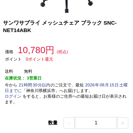
サンワサプライ メッシュチェア ブラック SNC-
NET14ABK
10,780円
価格
(税込)
ポイント
0ポイント還元
送料
無料
在庫状況：
3営業日
今から
21
時間
30
分以内
のご注文で、最短
2026
年
08
月
15
日
土曜
日
までに
「
神奈川県横浜市
」
へお届けします。
ログイン
をすると、お客様のご住所への最短お届け日が表示され
ます。
－
＋
数量
1