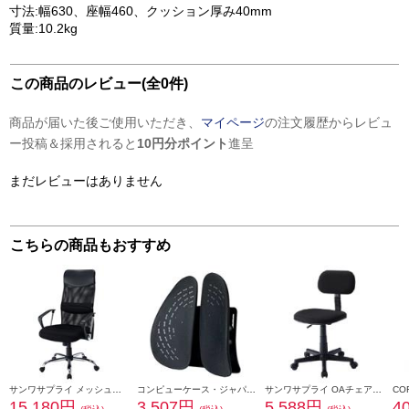
寸法:幅630、座幅460、クッション厚み40mm
質量:10.2kg
この商品のレビュー(全0件)
商品が届いた後ご使用いただき、
マイページ
の注文履歴からレビュ
ー投稿＆採用されると
10円分ポイント
進呈
まだレビューはありません
こちらの商品もおすすめ
サンワサプライ メッシュOAチェア SNC-NET15ABK
コンピューケース・ジャパン ランバーサポート agreen【腰当て/腰痛対策/テレワークにもオススメ/ブラック】 JRS390-BK
サンワサプライ OAチェア ブラック SNC-A1BK
15,180円
3,507円
5,588円
4