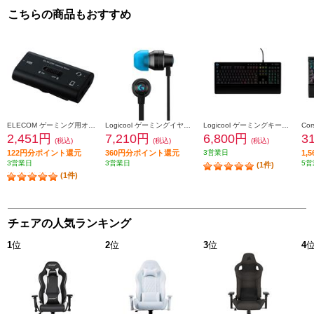
こちらの商品もおすすめ
ELECOM ゲーミング用オーディオミキサー【ボイスチャット/4極φ3.5mm/PS5/PS4/Nintendo Switch対応/ブラック】 HSAD-GMMA10BK
Logicool ゲーミングイヤホン G333【ブラック】 G333BK
Logicool ゲーミングキーボード【G213/RGBゲーミング キーボード/】 G213R
2,451円
7,210円
6,800円
3
(税込)
(税込)
(税込)
122円分ポイント還元
360円分ポイント還元
3営業日
1,
3営業日
3営業日
5営
(1件)
(1件)
チェアの人気ランキング
1
位
2
位
3
位
4