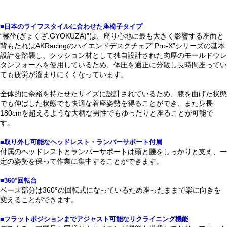
■日本のライフスタイルに合わせた座椅子タイプ
“極坐(ぎょくざ:GYOKUZA)”は、座り心地に最も大きく影響する座面と
背もたれはAKRacingのハイエンドデスクチェア”Pro-X”シリーズの基本
設計を踏襲し、クッション材として独自設計された肉厚のモールドウレ
タンフォームを使用しているため、体圧を適正に分散し長時間座ってい
ても疲労が溜まりにくくなっています。
全体的に余裕を持たせたサイズに設計されているため、膝を曲げた状態
でも伸ばした状態でも快適な着座姿勢を得ることができ、また身長
180cmを超えるような大柄な男性でもゆったりと座ることが可能で
す。
■取り外し可能なヘッドレスト・ランバーサポート付属
付属のヘッドレストとランバーサポートは頭と腰をしっかりと支え、一
定の姿勢を保って作業に集中することができます。
■360°回転台
ベース部分は360°の回転式になっているため座ったままで楽に向きを
変えることができます。
■フラットポジションまでアジャスト可能なリクライニング機能