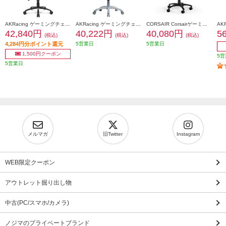
AKRacing ゲーミングチェア Nitro V2 Gaming Chair ホワイト NITRO-WHITE-V2
AKRacing ゲーミングチェア 【本田翼オリジナルカラーモデル/2023年2月モデル】 AKR-TSUBASA-HONDA
CORSAIR Corsairゲーミングチェア【T3RUSHシリーズ/チャコール/2023年モデル】 CF-9010057-WW
42,840円
40,222円
40,080円
5
(税込)
(税込)
(税込)
4,284円分ポイント還元
5営業日
5営業日
1,500円クーポン
5営
5営業日
メルマガ
旧Twitter
Instagram
WEB限定クーポン
アウトレット掘り出し物
中古(PC/スマホ/カメラ)
ノジマのプライベートブランド