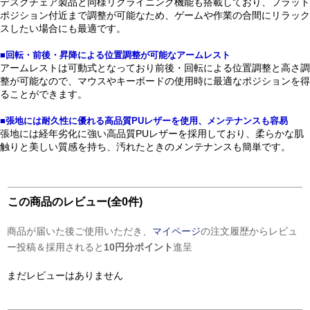
デスクチェア製品と同様リクライニング機能も搭載しており、フラット
ポジション付近まで調整が可能なため、ゲームや作業の合間にリラック
スしたい場合にも最適です。
■回転・前後・昇降による位置調整が可能なアームレスト
アームレストは可動式となっており前後・回転による位置調整と高さ調
整が可能なので、マウスやキーボードの使用時に最適なポジションを得
ることができます。
■張地には耐久性に優れる高品質PUレザーを使用、メンテナンスも容易
張地には経年劣化に強い高品質PUレザーを採用しており、柔らかな肌
触りと美しい質感を持ち、汚れたときのメンテナンスも簡単です。
この商品のレビュー(全0件)
商品が届いた後ご使用いただき、
マイページ
の注文履歴からレビュ
ー投稿＆採用されると
10円分ポイント
進呈
まだレビューはありません