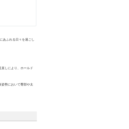
力にあふれる日々を過ごし
見直しにより、ホールド
座姿勢において臀部や太