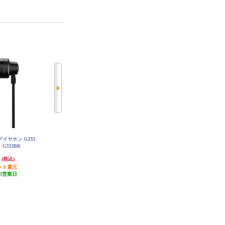
ングイヤホン G333
Corsair 磁気メカニカルゲーミング
AKRacing ゲーミングチェア Premi
G333BK
キーボードスチールグレー 日本語
um Low Editionカーボンブラック
PREMIUM-LOW-CARBON_BLAC
配列 CH-910961G-JP
円
31,330円
56,333円
K
(税込)
(税込)
(税込)
ント還元
1,566円分ポイント還元
発送目安:
5営業日
3営業日
発送目安:
5営業日
(1件)