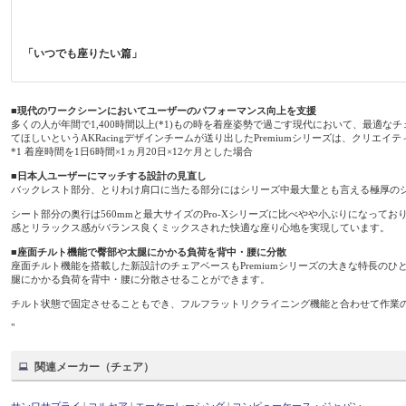
「いつでも座りたい篇」
■現代のワークシーンにおいてユーザーのパフォーマンス向上を支援
多くの人が年間で1,400時間以上(*1)もの時を着座姿勢で過ごす現代において、最
てほしいというAKRacingデザインチームが送り出したPremiumシリーズは、クリ
*1 着座時間を1日6時間×1ヵ月20日×12ケ月とした場合
■日本人ユーザーにマッチする設計の見直し
バックレスト部分、とりわけ肩口に当たる部分にはシリーズ中最大量とも言える極厚の
シート部分の奥行は560mmと最大サイズのPro-Xシリーズに比べやや小ぶりになっ
感とリラックス感がバランス良くミックスされた快適な座り心地を実現しています。
■座面チルト機能で臀部や太腿にかかる負荷を背中・腰に分散
座面チルト機能を搭載した新設計のチェアベースもPremiumシリーズの大きな特長の
腿にかかる負荷を背中・腰に分散させることができます。
チルト状態で固定させることもでき、フルフラットリクライニング機能と合わせて作業
"
関連メーカー（チェア）
サンワサプライ
|
コルセア
|
エーケーレーシング
|
コンピューケース・ジャパン