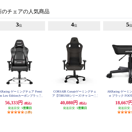
新のチェアの人気商品
3
4
5
位
位
KRacing ゲーミングチェア Premi
CORSAIR Corsairゲーミングチェ
AKRacing ゲーミン
um Low Editionカーボンブラック
ア【T3RUSHシリーズ/チャコール/
st ブラック FOOT
REMIUM-LOW-CARBON_BLAC
2023年モデル】 CF-9010057-WW
56,333円
40,080円
18,667
K
(税込)
(税込)
発送目安:
5営業日
発送目安:
5営業日
発送目安:
(1件)