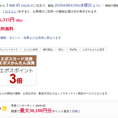
3
45
2026
08
19
水曜日
から
時間
分以内
のご注文で、最短
年
月
日
までに
「
神奈川県
。
[
ログイン
]をすると、お客様のご住所への最短お届け日が表示されます。
6,333円
(税込)
送料無料
価格・ポイント・在庫などは店頭と異なります
クレジットカード
コンビニ決済
銀行振込
d払い
PayPay
エポスかんたん決済
ちらの商品の価格・お支払方法・配送方法などはノジマオンライン限定サービスとなります。
高速インターネット @nifty光
最大30,100円分
開通で
ポイント進呈 [
詳細
]