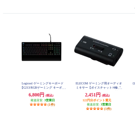
Logicool ゲーミングキーボード
ELECOM ゲーミング用オーディオ
ロ
【G213/RGBゲーミング キーボー
ミキサー【ボイスチャット/4極φ3.
ド/】 G213R
5mm/PS5/PS4/Nintendo Switch対応/
6,800円
2,451円
(税込)
(税込)
ブラック】 HSAD-GMMA10BK
発送目安:
3営業日
122円分ポイント還元
(1件)
発送目安:
3営業日
(1件)