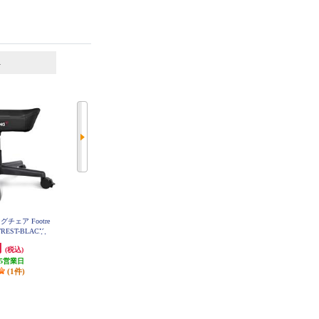
6
7
位
位
位
グチェア Footre
サンワサプライ OAチェア ブルー
CORSAIR Corsairゲーミングチェ
SNC-A1BL
REST-BLACK
ア【T3RUSHシリーズ/ブラウン/20
23年モデル】 CF-9010061-WW
円
5,588円
40,080円
(税込)
(税込)
(税込)
5営業日
発送目安:
3営業日
発送目安:
5営業日
(1件)
(1件)