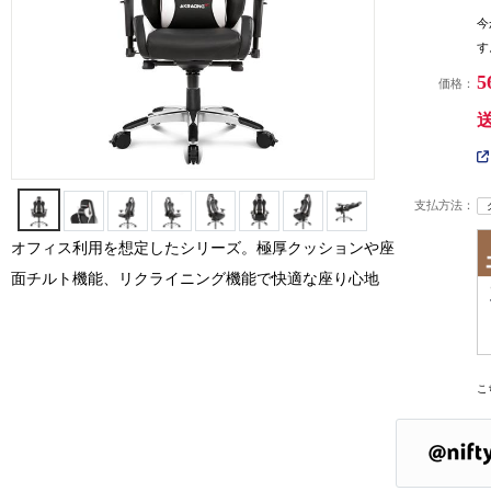
今
す
5
価格：
支払方法：
オフィス利用を想定したシリーズ。極厚クッションや座
面チルト機能、リクライニング機能で快適な座り心地
こ