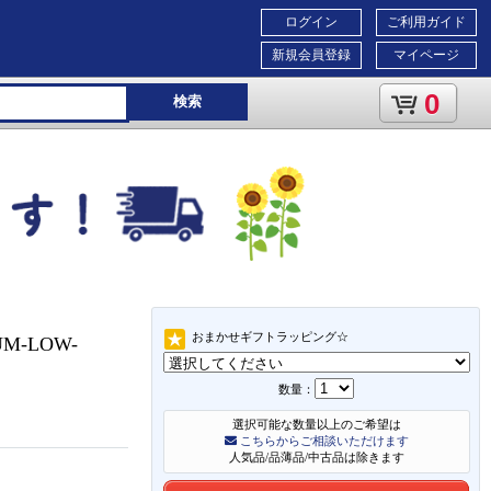
ログイン
ご利用ガイド
新規会員登録
マイページ
0
検索
おまかせギフトラッピング☆
UM-LOW-
数量：
選択可能な数量以上のご希望は
こちらからご相談いただけます
人気品/品薄品/中古品は除きます