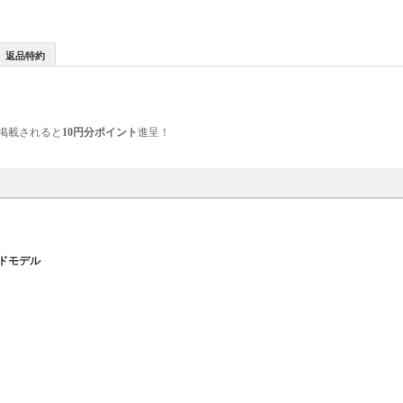
返品特約
掲載されると
10円分ポイント
進呈！
ドモデル