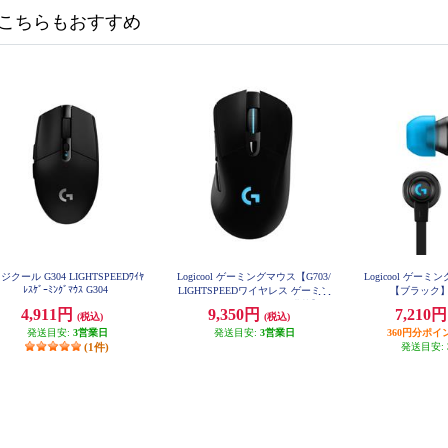
こちらもおすすめ
ジクール G304 LIGHTSPEEDﾜｲﾔ
Logicool ゲーミングマウス【G703/
Logicool ゲーミ
ﾚｽｹﾞｰﾐﾝｸﾞﾏｳｽ G304
LIGHTSPEEDワイヤレス ゲーミン
【ブラック】 
グ マウス HEROセンサー搭載】 G
4,911円
9,350円
7,210
(税込)
(税込)
703H
発送目安:
3営業日
発送目安:
3営業日
360円分ポイ
(1件)
発送目安: