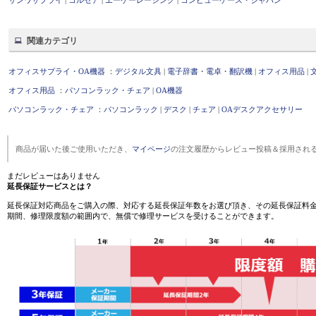
関連カテゴリ
オフィスサプライ・OA機器
：
デジタル文具
|
電子辞書・電卓・翻訳機
|
オフィス用品
|
オフィス用品
：
パソコンラック・チェア
|
OA機器
パソコンラック・チェア
：
パソコンラック
|
デスク
|
チェア
|
OAデスクアクセサリー
商品が届いた後ご使用いただき、
マイページ
の注文履歴からレビュー投稿＆採用され
まだレビューはありません
延長保証サービスとは？
延長保証対応商品をご購入の際、対応する延長保証年数をお選び頂き、その延長保証料金
期間、修理限度額の範囲内で、無償で修理サービスを受けることができます。