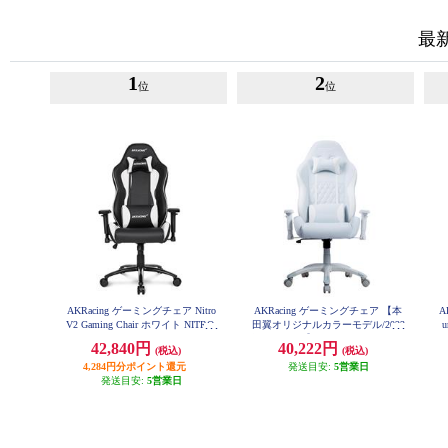
最
1
2
位
位
AKRacing ゲーミングチェア Nitro
AKRacing ゲーミングチェア 【本
A
V2 Gaming Chair ホワイト NITRO-
田翼オリジナルカラーモデル/2023
WHITE-V2
P
年2月モデル】 AKR-TSUBASA-HO
42,840円
40,222円
(税込)
(税込)
NDA
4,284円分ポイント還元
発送目安:
5営業日
発送目安:
5営業日