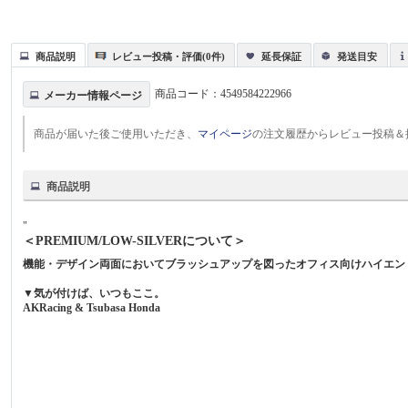
商品説明
レビュー投稿・評価(0件)
延長保証
発送目安
商品コード：
4549584222966
メーカー情報ページ
商品が届いた後ご使用いただき、
マイページ
の注文履歴からレビュー投稿＆
商品説明
"
＜PREMIUM/LOW-SILVERについて＞
機能・デザイン両面においてブラッシュアップを図ったオフィス向けハイエン
▼気が付けば、いつもここ。
AKRacing & Tsubasa Honda