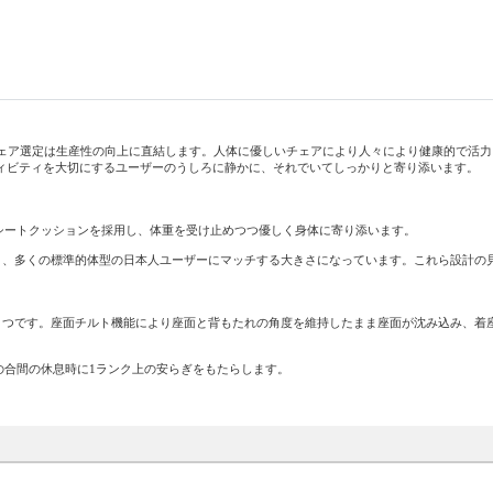
適なチェア選定は生産性の向上に直結します。人体に優しいチェアにより人々により健康的で活
エイティビティを大切にするユーザーのうしろに静かに、それでいてしっかりと寄り添います。
シートクッションを採用し、体重を受け止めつつ優しく身体に寄り添います。
ており、多くの標準的体型の日本人ユーザーにマッチする大きさになっています。これら設計の
ひとつです。座面チルト機能により座面と背もたれの角度を維持したまま座面が沈み込み、着
の合間の休息時に1ランク上の安らぎをもたらします。