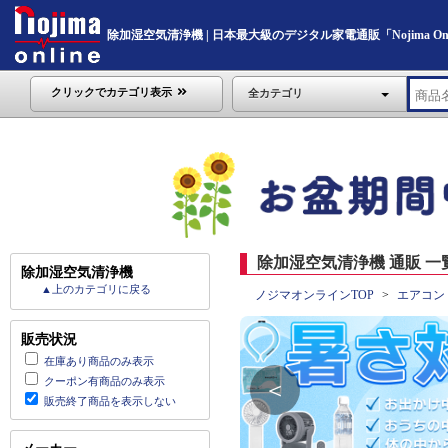
除加湿空気清浄機 | 日本最大級のデジタル家電通販「Nojima Onl
クリックでカテゴリ表示
全カテゴリ
除加湿空気清浄機 通販 一
除加湿空気清浄機
▲上のカテゴリに戻る
ノジマオンラインTOP
エアコン
販売状況
在庫あり商品のみ表示
クーポン有商品のみ表示
＜
販売終了商品を表示しない