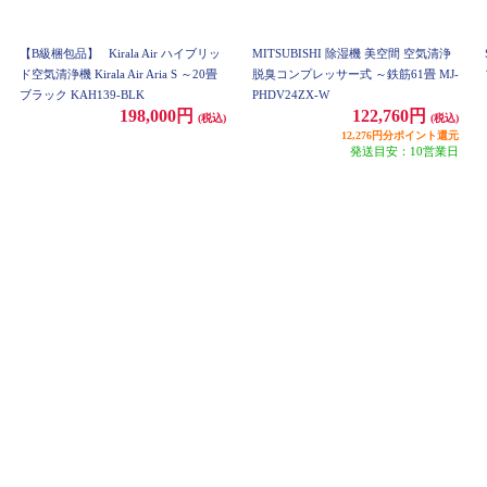
【B級梱包品】
Kirala Air ハイブリッ
MITSUBISHI 除湿機 美空間 空気清浄
ド空気清浄機 Kirala Air Aria S ～20畳
脱臭コンプレッサー式 ～鉄筋61畳 MJ-
ブラック KAH139-BLK
PHDV24ZX-W
198,000円
122,760円
(税込)
(税込)
12,276円分ポイント還元
発送目安：10営業日