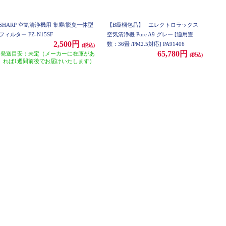
SHARP 空気清浄機用 集塵/脱臭一体型
【B級梱包品】
エレクトロラックス
フィルター FZ-N15SF
空気清浄機 Pure A9 グレー [適用畳
2,500円
数：36畳 /PM2.5対応] PA91406
(税込)
65,780円
発送目安：未定（メーカーに在庫があ
(税込)
れば1週間前後でお届けいたします）