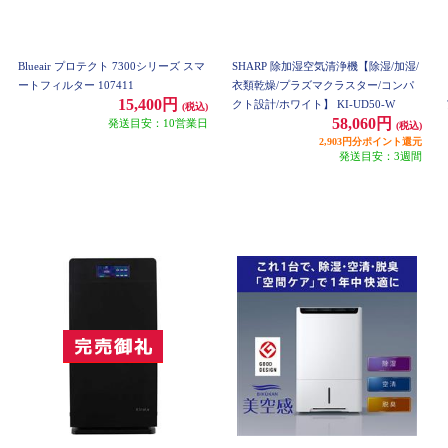
Blueair プロテクト 7300シリーズ スマ
SHARP 除加湿空気清浄機【除湿/加湿/
ートフィルター 107411
衣類乾燥/プラズマクラスター/コンパ
15,400円
クト設計/ホワイト】 KI-UD50-W
(税込)
58,060円
発送目安：10営業日
(税込)
2,903円分ポイント還元
発送目安：3週間