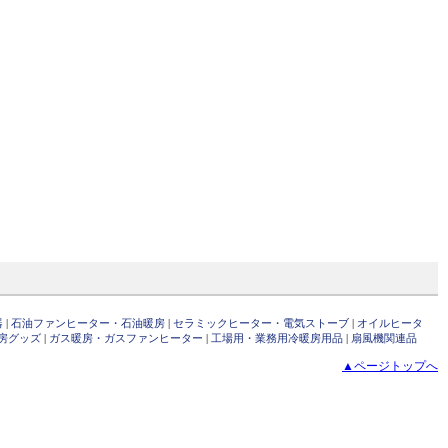
器
|
石油ファンヒーター・石油暖房
|
セラミックヒーター・電気ストーブ
|
オイルヒータ
房グッズ
|
ガス暖房・ガスファンヒーター
|
工場用・業務用冷暖房用品
|
扇風機関連品
▲ページトップへ