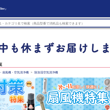
ine」
覧
・扇風機・空気清浄機
除加湿空気清浄機