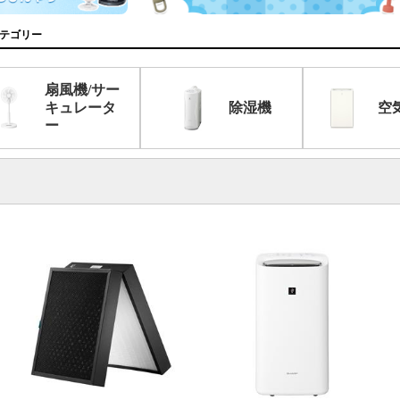
テゴリー
扇風機/サー
キュレータ
除湿機
空
ー