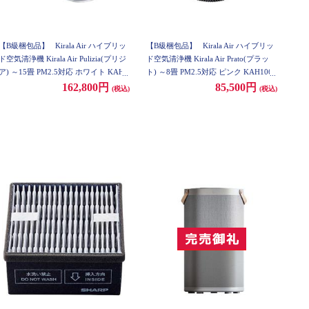
【B級梱包品】
Kirala Air ハイブリッ
【B級梱包品】
Kirala Air ハイブリッ
ド空気清浄機 Kirala Air Pulizia(プリジ
ド空気清浄機 Kirala Air Prato(プラッ
ア) ～15畳 PM2.5対応 ホワイト KAH1
ト) ～8畳 PM2.5対応 ピンク KAH106-
32
PNK
162,800円
85,500円
(税込)
(税込)