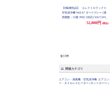
【B級梱包品】
エレクトロラックス
空気清浄機 Well A7 ダークグレー [適
用畳数：25畳 /PM2.5対応] WA71305D
G
52,800円
(税込)
全11件
関連カテゴリ
エアコン・扇風機・空気清浄機
:
エアコン
ー・オイルレスヒーター
|
ホットカーペッ