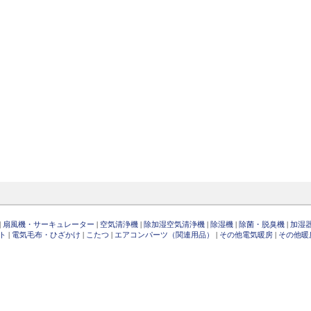
|
扇風機・サーキュレーター
|
空気清浄機
|
除加湿空気清浄機
|
除湿機
|
除菌・脱臭機
|
加湿
ト
|
電気毛布・ひざかけ
|
こたつ
|
エアコンパーツ（関連用品）
|
その他電気暖房
|
その他暖