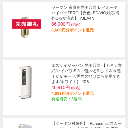
ヤーマン 家庭用光美容器 レイボーテ
ハイパーZERO【赤色LED/VIO対応/海
外OK/交流式】 YJEA4N
66,000円
(税込)
6,600円分ポイント還元
エスケイジャパン 光美容器 【ＩＰＬ方
式/ハイパワ-5.3ｊ/選べる5モ-ド＆冷感
ＩＣＥモード/男性のひげにも使用でき
ます/ホワイト】 JR8
40,910円
(税込)
4,091円分ポイント還元
発送目安：3週間
【クーポン対象外】
Panasonic スムー