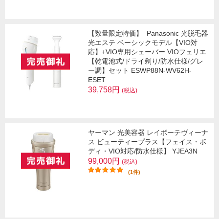
【数量限定特価】
Panasonic 光脱毛器
光エステ ベーシックモデル【VIO対
応】+VIO専用シェーバー VIOフェリエ
【乾電池式/ドライ剃り/防水仕様/グレ
ー調】セット ESWP88N-WV62H-
ESET
39,758円
(税込)
ヤーマン 光美容器 レイボーテヴィーナ
ス ビューティープラス【フェイス・ボ
ディ・VIO対応/防水仕様】 YJEA3N
99,000円
(税込)
(1件)