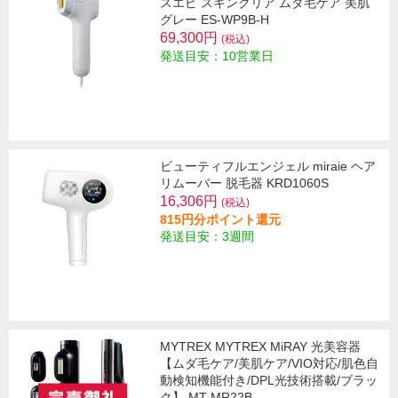
スエピ スキンクリア ムダ毛ケア 美肌
グレー ES-WP9B-H
69,300円
(税込)
発送目安：10営業日
ビューティフルエンジェル miraie ヘア
リムーバー 脱毛器 KRD1060S
16,306円
(税込)
815円分ポイント還元
発送目安：3週間
MYTREX MYTREX MiRAY 光美容器
【ムダ毛ケア/美肌ケア/VIO対応/肌色自
動検知機能付き/DPL光技術搭載/ブラッ
ク】 MT-MR22B