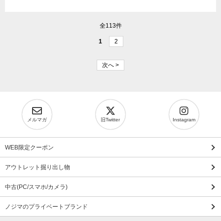
全113件
1
2
次へ >
メルマガ
旧Twitter
Instagram
WEB限定クーポン
アウトレット掘り出し物
中古(PC/スマホ/カメラ)
ノジマのプライベートブランド