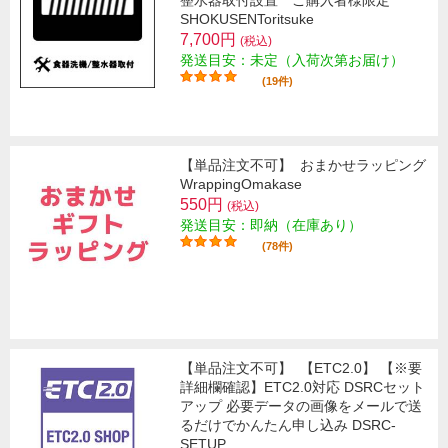
整水器取付設置 ご購入者様限定
SHOKUSENToritsuke
7,700円
(税込)
発送目安：未定（入荷次第お届け）
(19件)
【単品注文不可】
おまかせラッピング
WrappingOmakase
550円
(税込)
発送目安：即納（在庫あり）
(78件)
【単品注文不可】
【ETC2.0】 【※要
詳細欄確認】ETC2.0対応 DSRCセット
アップ 必要データの画像をメールで送
るだけでかんたん申し込み DSRC-
SETUP