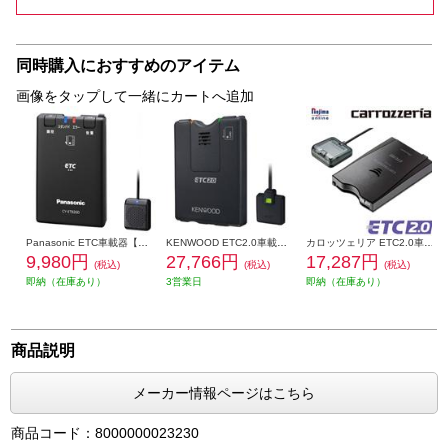
同時購入におすすめのアイテム
画像をタップして一緒にカートへ追加
Panasonic ETC車載器【アンテナ分離型/音声案内】 CY-ET926D
KENWOOD ETC2.0車載器【カーナビ連動型】 ETC-N3000
カロッツェリア ETC2.0車載器【GPS付発話型】 ND-ETCS10
9,980円
27,766円
17,287円
(税込)
(税込)
(税込)
即納（在庫あり）
3営業日
即納（在庫あり）
商品説明
メーカー情報ページはこちら
商品コード：8000000023230