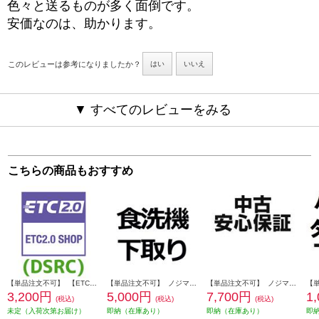
色々と送るものが多く面倒です。
安価なのは、助かります。
このレビューは参考になりましたか？
はい
いいえ
▼ すべてのレビューをみる
こちらの商品もおすすめ
【単品注文不可】 【ETC2.0】 【※要詳細欄確認】ETC2.0対応 DSRCセットアップ 必要データの画像をメールで送るだけでかんたん申し込み DSRC-SETUP
【単品注文不可】 ノジマオンライン 【食洗機】商品到着後、下取り品に伝票をつけて配送業者へ引き渡すだけ SHITADORI-SHOKUSENKI
【単品注文不可】 ノジマオンライン 【あってよかった！】中古安心保証1年 USEDHOSYOUNEW2
3,200円
5,000円
7,700円
1
(税込)
(税込)
(税込)
未定（入荷次第お届け）
即納（在庫あり）
即納（在庫あり）
即