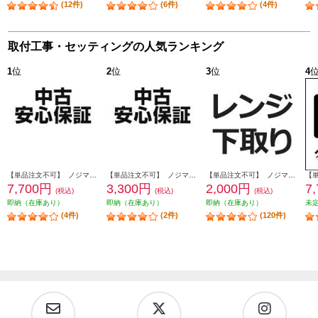
(12件)
(6件)
(4件)
取付工事・セッティングの人気ランキング
1
位
2
位
3
位
4
【単品注文不可】 ノジマオンライン 【あってよかった！】中古安心保証1年 USEDHOSYOUNEW2
【単品注文不可】 ノジマオンライン 【あってよかった！】中古安心保証1年 USEDHOSYOUNEW
【単品注文不可】 ノジマオンライン 【レンジ】商品到着後、下取り品に伝票をつけて配送業者へ引き渡すだけ SHITADORI-K
7,700円
3,300円
2,000円
7
(税込)
(税込)
(税込)
即納（在庫あり）
即納（在庫あり）
即納（在庫あり）
未
(4件)
(2件)
(120件)