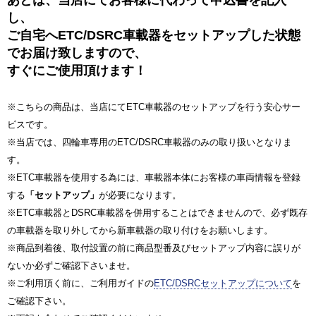
し、
ご自宅へETC/DSRC車載器をセットアップした状態
でお届け致しますので、
すぐにご使用頂けます！
※こちらの商品は、当店にてETC車載器のセットアップを行う安心サー
ビスです。
※当店では、四輪車専用のETC/DSRC車載器のみの取り扱いとなりま
す。
※ETC車載器を使用する為には、車載器本体にお客様の車両情報を登録
する
「セットアップ」
が必要になります。
※ETC車載器とDSRC車載器を併用することはできませんので、必ず既存
の車載器を取り外してから新車載器の取り付けをお願いします。
※商品到着後、取付設置の前に商品型番及びセットアップ内容に誤りが
ないか必ずご確認下さいませ。
※ご利用頂く前に、ご利用ガイドの
ETC/DSRCセットアップについて
を
ご確認下さい。