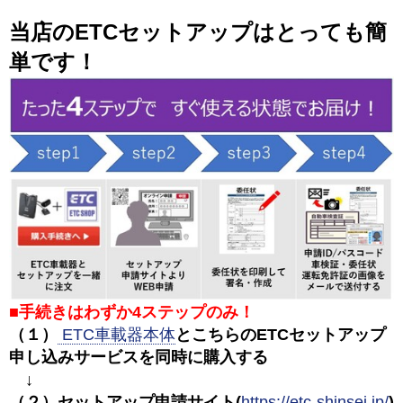
当店のETCセットアップはとっても簡
単です！
■手続きはわずか4ステップのみ！
（１）
ETC車載器本体
とこちらのETCセットアップ
申し込みサービスを同時に購入する
↓
（２）セットアップ申請サイト(
https://etc-shinsei.jp/
)