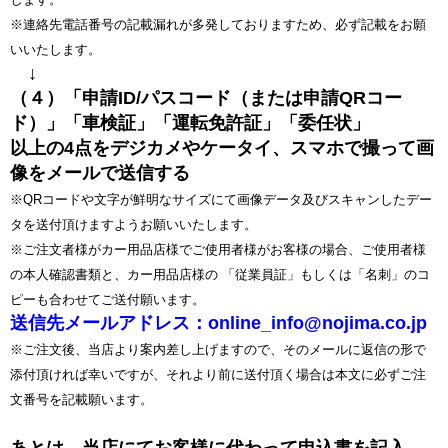
※連絡先電話番号の記載漏れが多発しておりますため、必ず記載をお願
いいたします。
↓
（４）「申請ID/パスコード（または申請QRコー
ド）」「車検証」「運転免許証」「委任状」
以上の4点をデジカメやケータイ、スマホで撮って画
像をメールで送信する
※QRコードや文字が鮮明なサイズにて画像データ及びスキャンしたデー
タを送付頂けますようお願いいたします。
※ご注文者様がカー用品店様でご使用者様がお客様の場合、ご使用者様
の本人確認書類と、カー用品店様の 「従業員証」もしくは「名刺」のコ
ピーも合わせてご送付願います。
送信先メールアドレス：online_info@nojima.co.jp
※ご注文後、当店より案内差し上げますので、そのメールに返信の形で
添付頂ければ幸いですが、それより前に送付頂く場合は本文に必ずご注
文番号を記載願います。
あとは、当店にてお客様に代わって申込書を記入