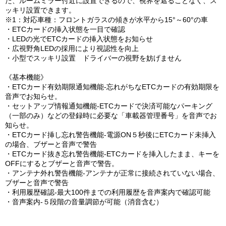
た、ルームミラー付近に設置できるので、視界を遮ることなく、ス
ッキリ設置できます。
※1：対応車種：フロントガラスの傾きが水平から15°～60°の車
・ETCカードの挿入状態を一目で確認
・LEDの光でETCカードの挿入状態をお知らせ
・広視野角LEDの採用により視認性を向上
・小型でスッキリ設置 ドライバーの視野を妨げません
《基本機能》
・ETCカード有効期限通知機能-忘れがちなETCカードの有効期限を
音声でお知らせ。
・セットアップ情報通知機能-ETCカードで決済可能なパーキング
（一部のみ）などの登録時に必要な「車載器管理番号」を音声でお
知らせ。
・ETCカード挿し忘れ警告機能-電源ON５秒後にETCカード未挿入
の場合、ブザーと音声で警告
・ETCカード抜き忘れ警告機能-ETCカードを挿入したまま、キーを
OFFにするとブザーと音声で警告。
・アンテナ外れ警告機能-アンテナが正常に接続されていない場合、
ブザーと音声で警告
・利用履歴確認-最大100件までの利用履歴を音声案内で確認可能
・音声案内-５段階の音量調節が可能（消音含む）