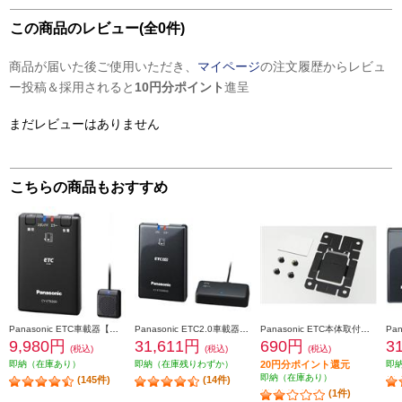
この商品のレビュー(全0件)
商品が届いた後ご使用いただき、
マイページ
の注文履歴からレビュ
ー投稿＆採用されると
10円分ポイント
進呈
まだレビューはありません
こちらの商品もおすすめ
Panasonic ETC車載器【アンテナ分離型/音声案内】 CY-ET926D
Panasonic ETC2.0車載器【ストラーダ連動型/高度化光ビーコン対応】 CY-ET2500VD
Panasonic ETC本体取付けキット CA-FX926D
9,980円
31,611円
690円
3
(税込)
(税込)
(税込)
即納（在庫あり）
即納（在庫残りわずか）
20円分ポイント還元
即
即納（在庫あり）
(145件)
(14件)
(1件)