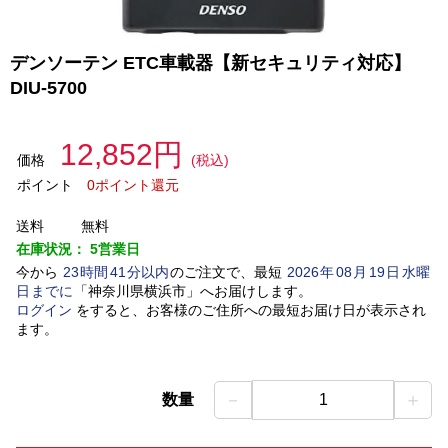
デンソーテン ETC車載器【新セキュリティ対応】
DIU-5700
12,852円
価格
(税込)
ポイント
0ポイント還元
送料
無料
在庫状況：
5営業日
今から
23
時間
41
分以内
のご注文で、最短
2026
年
08
月
19
日
水曜
日
までに
「
神奈川県横浜市
」
へお届けします。
ログイン
をすると、お客様のご住所への最短お届け日が表示され
ます。
－
＋
数量
1