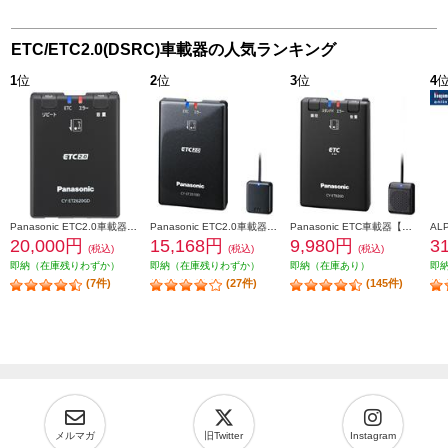
ETC/ETC2.0(DSRC)車載器の人気ランキング
1
位
2
位
3
位
4
Panasonic ETC2.0車載器【単体発話モデル/GPS付き/災害・危機管理通報サービス対応】 CY-ET2620GD
Panasonic ETC2.0車載器【ストラーダ連動型】 CY-ET2010D
Panasonic ETC車載器【アンテナ分離型/音声案内】 CY-ET926D
20,000円
15,168円
9,980円
3
(税込)
(税込)
(税込)
即納（在庫残りわずか）
即納（在庫残りわずか）
即納（在庫あり）
即
(7件)
(27件)
(145件)
メルマガ
旧Twitter
Instagram