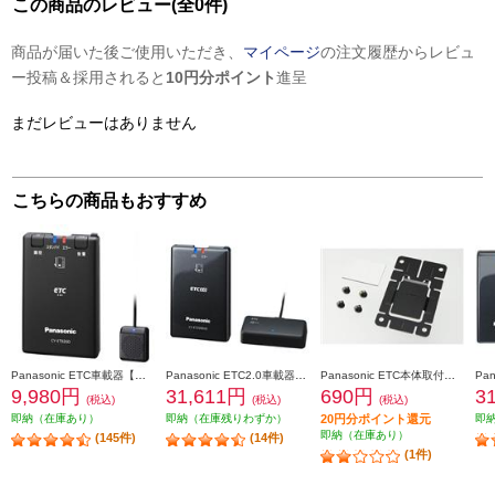
この商品のレビュー(全0件)
商品が届いた後ご使用いただき、
マイページ
の注文履歴からレビュ
ー投稿＆採用されると
10円分ポイント
進呈
まだレビューはありません
こちらの商品もおすすめ
Panasonic ETC車載器【アンテナ分離型/音声案内】 CY-ET926D
Panasonic ETC2.0車載器【ストラーダ連動型/高度化光ビーコン対応】 CY-ET2500VD
Panasonic ETC本体取付けキット CA-FX926D
9,980円
31,611円
690円
3
(税込)
(税込)
(税込)
即納（在庫あり）
即納（在庫残りわずか）
20円分ポイント還元
即
即納（在庫あり）
(145件)
(14件)
(1件)