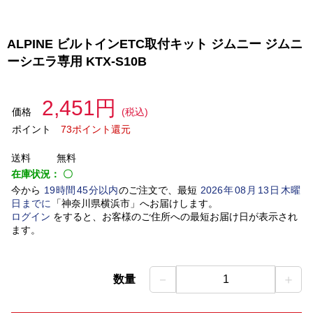
ALPINE ビルトインETC取付キット ジムニー ジムニ
ーシエラ専用 KTX-S10B
2,451円
価格
(税込)
ポイント
73ポイント還元
送料
無料
在庫状況：
〇
今から
19
時間
45
分以内
のご注文で、最短
2026
年
08
月
13
日
木曜
日
までに
「
神奈川県横浜市
」
へお届けします。
ログイン
をすると、お客様のご住所への最短お届け日が表示され
ます。
－
＋
数量
1