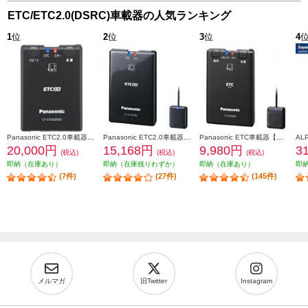
ETC/ETC2.0(DSRC)車載器の人気ランキング
1
位
2
位
3
位
4
Panasonic ETC2.0車載器【単体発話モデル/GPS付き/災害・危機管理通報サービス対応】 CY-ET2620GD
Panasonic ETC2.0車載器【ストラーダ連動型】 CY-ET2010D
Panasonic ETC車載器【アンテナ分離型/音声案内】 CY-ET926D
20,000円
15,168円
9,980円
3
(税込)
(税込)
(税込)
即納（在庫あり）
即納（在庫残りわずか）
即納（在庫あり）
即
(7件)
(27件)
(145件)
メルマガ
旧Twitter
Instagram