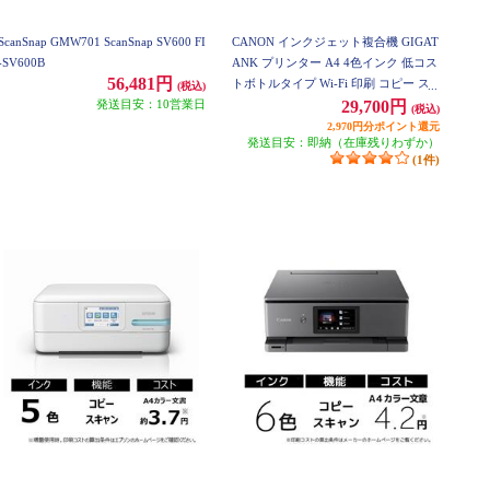
ScanSnap GMW701 ScanSnap SV600 FI
CANON インクジェット複合機 GIGAT
-SV600B
ANK プリンター A4 4色インク 低コス
56,481円
トボトルタイプ Wi-Fi 印刷 コピー ス
(税込)
発送目安：10営業日
キャン G3390WH
29,700円
(税込)
2,970円分ポイント還元
発送目安：即納（在庫残りわずか）
(1件)