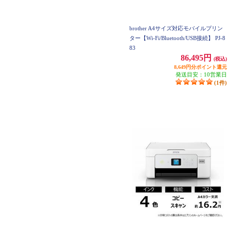
brother A4サイズ対応モバイルプリン
ター【Wi-Fi/Bluetooth/USB接続】 PJ-8
83
86,495円
(税込)
8,649円分ポイント還元
発送目安：10営業日
(1件)