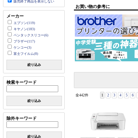
販売終了商品を表示しない
お買い物の参考に
メーカー
エプソン(119)
キヤノン(183)
ペンタックスリコー(6)
ブラザー(117)
ケンコー(3)
富士フイルム(8)
絞り込み
検索キーワード
全442件
1
2
3
4
5
6
絞り込み
除外キーワード
絞り込み