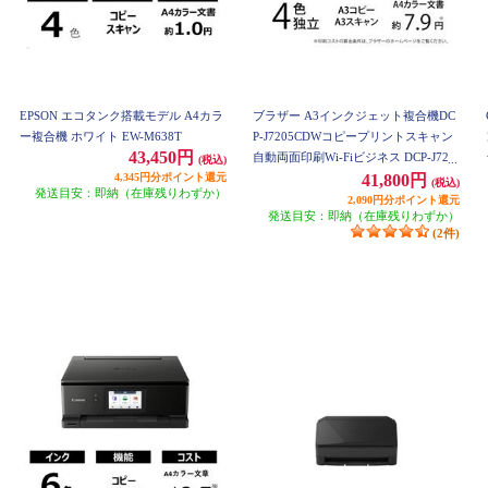
EPSON エコタンク搭載モデル A4カラ
ブラザー A3インクジェット複合機DC
ー複合機 ホワイト EW-M638T
P-J7205CDWコピープリントスキャン
43,450円
自動両面印刷Wi-Fiビジネス DCP-J720
(税込)
4,345円分ポイント還元
5CDW
41,800円
(税込)
発送目安：即納（在庫残りわずか）
2,090円分ポイント還元
発送目安：即納（在庫残りわずか）
(2件)