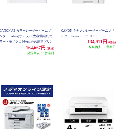
CANON A3 カラーレーザービームプリ
CANON キヤノンレーザービームプリ
ンター Satera(サテラ)【大容量給紙/カ
ンター Satera LBP732CI
134,911円
ラー・モノクロ46枚/1分の高速プリン
(税込)
ト/無線LAN搭載】★大型配送対象商
発送目安：5営業日
164,667円
(税込)
品 LBP862CI
発送目安：5営業日