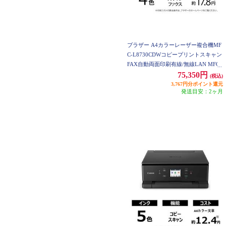
ブラザー A4カラーレーザー複合機MF
C-L8730CDWコピープリントスキャン
FAX自動両面印刷有線/無線LAN MFC-
L8730CDW
75,350円
(税込)
3,767円分ポイント還元
発送目安：2ヶ月