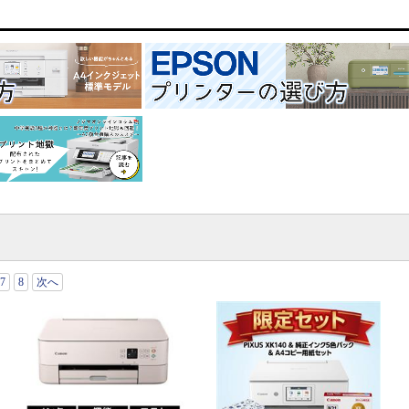
7
8
次へ