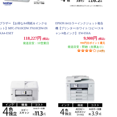
ブラザー 【お得なA4用紙＆インクセ
EPSON A4カラーインクジェット複合
ット】MFC-J7610CDW J7610CDW-IN
機【プリンター/ホワイト/コピー/スキ
KA4-ESET
ャン/4色インク】 EW-056A
118,227円
9,900円
(税込)
(税込)
発送目安：10営業日
990円分ポイント還元
発送目安：即納（在庫あり）
(34件)