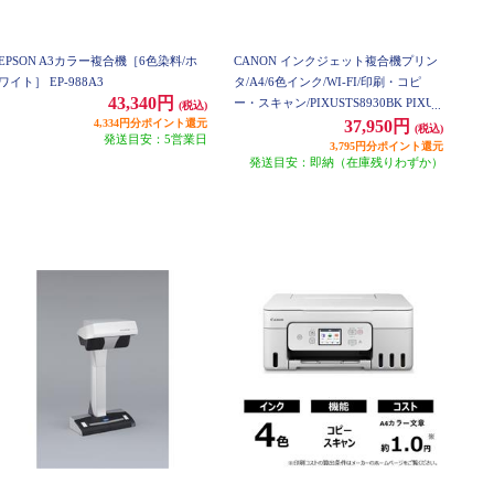
EPSON A3カラー複合機［6色染料/ホ
CANON インクジェット複合機プリン
ワイト］ EP-988A3
タ/A4/6色インク/WI-FI/印刷・コピ
43,340円
ー・スキャン/PIXUSTS8930BK PIXUS
(税込)
4,334円分ポイント還元
TS8930BK
37,950円
(税込)
発送目安：5営業日
3,795円分ポイント還元
発送目安：即納（在庫残りわずか）