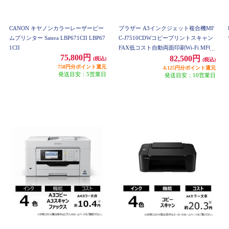
CANON キヤノンカラーレーザービー
ブラザー A3インクジェット複合機MF
ムプリンター Satera LBP671CII LBP67
C-J7510CDWコピープリントスキャン
1CII
FAX低コスト自動両面印刷Wi-Fi MFC-
75,800円
J7510CDW
82,500円
(税込)
(税込)
758円分ポイント還元
4,125円分ポイント還元
発送目安：5営業日
発送目安：10営業日