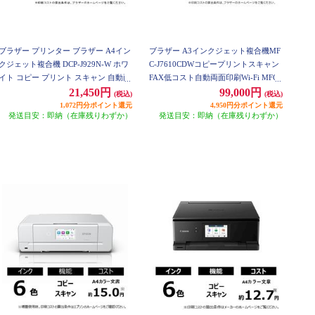
ブラザー プリンター ブラザー A4イン
ブラザー A3インクジェット複合機MF
クジェット複合機 DCP-J929N-W ホワ
C-J7610CDWコピープリントスキャン
イト コピー プリント スキャン 自動両
FAX低コスト自動両面印刷Wi-Fi MFC-
面印刷 Wi-Fi 簡単設定 DCP-J929N-W
J7610CDW
21,450円
99,000円
(税込)
(税込)
1,072円分ポイント還元
4,950円分ポイント還元
発送目安：即納（在庫残りわずか）
発送目安：即納（在庫残りわずか）