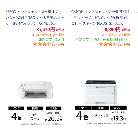
EPSON インクジェット複合機【プリ
CANON インクジェット複合機 PIXUS
ンター/A3対応/FAXつき/大型液晶/カセ
プリンター A4 4色インク Wi-Fi 印刷
ット1段/4色インク】 PX-M6010F
コピー スキャン PIXUSTS3730BK
35,640円
8,800円
(税込)
(税込)
3,564円分ポイント還元
880円分ポイント還元
発送目安：3週間
発送目安：即納（在庫残りわずか）
(7件)
(9件)