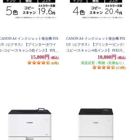
CANON A4 インクジェット複合機 PIX
CANON A4 インクジェット複合機 PIX
US（ピクサス）【プリンター/ホワイ
US（ピクサス）【プリンター/ピンク/
ト/コピー/スキャン/5色インク】 PIXU
コピー/スキャン/4色インク】 PIXUST
STS7530WH
S5430PK
15,800円
10,800円
(税込)
(税込)
発送目安：即納（在庫あり）
(6件)
(13件)