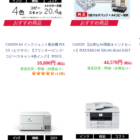
おすすめ商品
おすすめ商品
CANON A4 インクジェット複合機 PIX
CANON 【お得なA4用紙＆インクセッ
US（ピクサス）【プリンター/ピンク/
ト】PIXUSXK140 XK140-IKA4-ESET
コピー/スキャン/4色インク】 PIXUST
44,570円
S5430PK
10,800円
(税込)
(税込)
発送目安：即納（在庫あり）
発送目安：即納（在庫あり）
(13件)