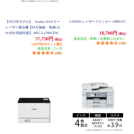
【2023年モデル】
brother A4カラー
CANON レーザープリンター LBP621C
レーザー複合機【FAX/無線・有線LA
18,700円
N/ADF/両面印刷】 MFC-L3780CDW
(税込)
57,750円
発送目安：即納（在庫残りわずか）
(税込)
(5件)
2,887円分ポイント還元
発送目安：2ヶ月
(9件)