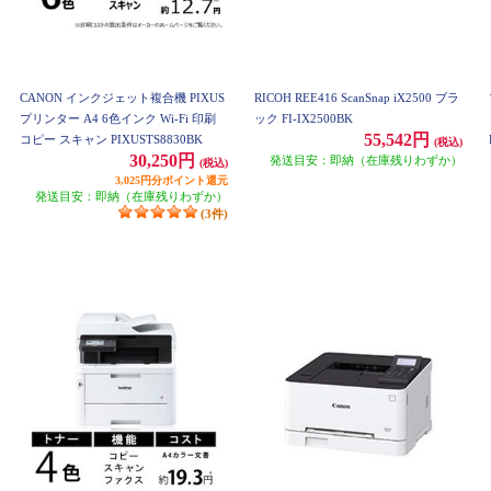
CANON インクジェット複合機 PIXUS
RICOH REE416 ScanSnap iX2500 ブラ
プリンター A4 6色インク Wi-Fi 印刷
ック FI-IX2500BK
55,542円
コピー スキャン PIXUSTS8830BK
(税込)
30,250円
発送目安：即納（在庫残りわずか）
(税込)
3,025円分ポイント還元
発送目安：即納（在庫残りわずか）
(3件)