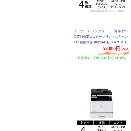
ブラザー A3インクジェット複合機MF
C-J7310CDWコピープリントスキャン
FAX自動両面印刷Wi-Fiビジネス MFC-
J7310CDW
52,800円
(税込)
2,640円分ポイント還元
発送目安：即納（在庫残りわずか）