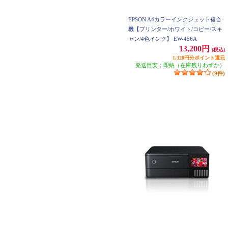
EPSON A4カラーインクジェット複合
機【プリンター/ホワイト/コピー/スキ
ャン/4色インク】 EW-456A
13,200円
(税込)
1,320円分ポイント還元
発送目安：即納（在庫残りわずか）
(9件)