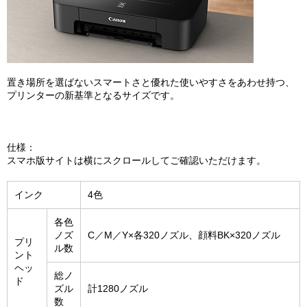
置き場所を選ばないスマートさと優れた使いやすさをあわせ持つ、
プリンターの新基準となるサイズです。
仕様：
スマホ版サイトは横にスクロールしてご確認いただけます。
インク
4色
各色
ノズ
C／M／Y×各320ノズル、顔料BK×320ノズル
プリ
ル数
ント
ヘッ
総ノ
ド
ズル
計1280ノズル
数