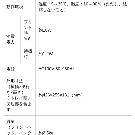
温度：5～35℃、湿度：10～90％（ただし、結
動作環境
露しないこと）
プリ
ント
約10W
時
消費
※8
電力
待機
約1.2W
時
電源
AC100V 50／60Hz
外形寸法
（横幅×奥行
き×高さ）
約426×255×131（mm）
※トレイ類／
突起部を含ま
ず
質量
（プリントヘ
ッド、インク
約2.5kg