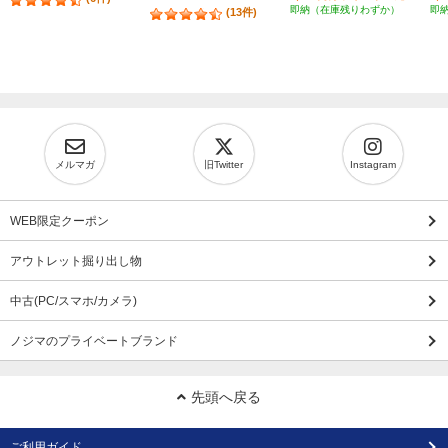
即納（在庫残りわずか）
即
(13件)
メルマガ
旧Twitter
Instagram
WEB限定クーポン
アウトレット掘り出し物
中古(PC/スマホ/カメラ)
ノジマのプライベートブランド
先頭へ戻る
ご利用ガイド