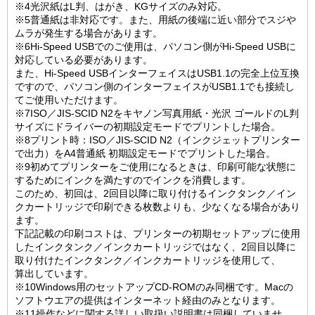
※4光沢紙はL判、はがき、KGサイズのみ対応。
※5普通紙は非対応です。また、用紙の後端に近い部分でスジや
ムラが発生する場合があります。
※6Hi-Speed USBでのご使用は、パソコン側がHi-Speed USBに
対応している必要があります。
また、Hi-Speed USBインターフェイスはUSB1.1の完全上位互換
ですので、パソコン側のインターフェイスがUSB1.1でも接続し
てご使用いただけます。
※7ISO／JIS-SCID N2をキヤノン写真用紙・光沢 ゴールドのL判
サイズにドライバーの初期設定モードでプリントした場合。
※8プリント時：ISO／JIS-SCID N2（インクジェットプリンター
で出力）をA4普通紙 初期設定モードでプリントした場合。
※9初めてプリンターをご使用になるときは、印刷可能な状態に
するためにインクを満たすのでインクを消費します。
このため、初回は、2回目以降に取り付けるインクタンク／イン
クカートリッジで印刷できる枚数よりも、少なくなる場合があり
ます。
下記記載の印刷コストは、プリンターの初期セットアップに使用
したインクタンク／インクカートリッジではなく、2回目以降に
取り付けたインクタンク／インクカートリッジを使用して、
算出しています。
※10Windows用のセットアップCD-ROMのみ同梱です。Macの
ソフトウエアの提供はインターネット経由のみとなります。
※11操作などに関する詳しい取扱い説明書は同梱していませ