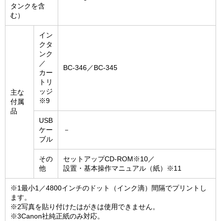
タンクを含
む）
イン
クタ
ンク
／
BC-346／BC-345
カー
トリ
ッジ
主な
※9
付属
品
USB
ケー
－
ブル
その
セットアップCD-ROM※10／
他
設置・基本操作マニュアル（紙）※11
※1最小1／4800インチのドット（インク滴）間隔でプリントし
ます。
※2写真を貼り付けたはがきは使用できません。
※3Canon社純正紙のみ対応。