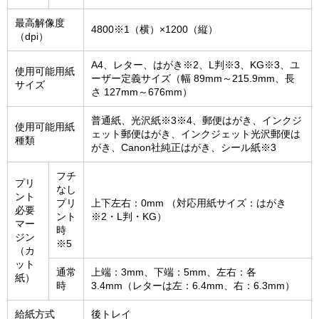
最高解像度
4800※1（横）×1200（縦）
（dpi）
A4、レター、はがき※2、L判※3、KG※3、ユ
使用可能用紙
ーザー定義サイズ（幅 89mm～215.9mm、長
サイズ
さ 127mm～676mm）
普通紙、光沢紙※3※4、郵便はがき、インクジ
使用可能用紙
ェット郵便はがき、インクジェット光沢郵便は
種類
がき、Canon社純正はがき、シール紙※3
フチ
プリ
なし
ント
プリ
上下左右：0mm （対応用紙サイズ：はがき
必要
ント
※2・L判・KG）
マー
時
ジン
※5
（カ
ット
通常
上端：3mm、下端：5mm、左右：各
紙）
時
3.4mm（レターは左：6.4mm、右：6.3mm）
給紙方式
後トレイ