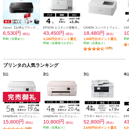
Canon 【お得なブラックインクセット】PIXUSTS203 TS203-INK-ESET
EPSON エコタンク搭載モデル A4カラー複合機 ホワイト EW-M638T
CANON コンパクトフォトプリンター SELPHY(セルフィー) 【フォトプリンター/L判/ポストカード/カード/スクウェアラベル/8分割シール/ホワイト】 CP1500-WH
6,530円
43,450円
18,480円
1
(税込)
(税込)
(税込)
即納（在庫あり）
4,345円分ポイント還元
1,848円分ポイント還元
即
即納（在庫残りわずか）
即納（在庫あり）
(3件)
プリンタの人気ランキング
1
位
2
位
3
位
4
CANON A4 インクジェット複合機 PIXUS（ピクサス）【プリンター/ホワイト/コピー/スキャン/5色インク】 PIXUSTS7530WH
CANON A4 インクジェット複合機 PIXUS（ピクサス）【プリンター/ピンク/コピー/スキャン/4色インク】 PIXUSTS5430PK
ブラザー A3インクジェット複合機MFC-J7310CDWコピープリントスキャンFAX自動両面印刷Wi-Fiビジネス MFC-J7310CDW
15,800円
10,800円
52,800円
4
(税込)
(税込)
(税込)
即納（在庫あり）
2,640円分ポイント還元
4,
(6件)