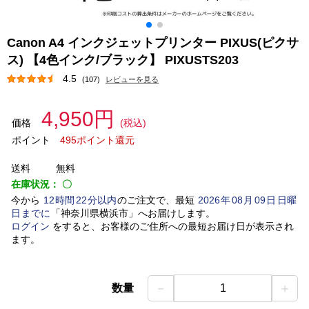
Canon A4 インクジェットプリンター PIXUS(ピクサ
ス) 【4色インク/ブラック】 PIXUSTS203
4.5
(107)
レビューを見る
4,950円
価格
(税込)
ポイント
495ポイント還元
送料
無料
在庫状況：
〇
今から
12
時間
22
分以内
のご注文で、最短
2026
年
08
月
09
日
日曜
日
までに
「
神奈川県横浜市
」
へお届けします。
ログイン
をすると、お客様のご住所への最短お届け日が表示され
ます。
－
＋
数量
1