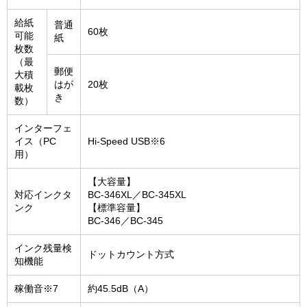
給紙
普通
60枚
可能
紙
枚数
（最
郵便
大積
はが
20枚
載枚
き
数）
インターフェ
イス（PC
Hi-Speed USB※6
用）
【大容量】
対応インクタ
BC-346XL／BC-345XL
ンク
【標準容量】
BC-346／BC-345
インク残量検
ドットカウント方式
知機能
稼働音※7
約45.5dB（A）