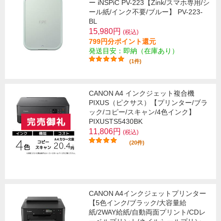
ー iNSPiC PV-223【Zink/スマホ専用/シ
ール紙/インク不要/ブルー】 PV-223-
BL
15,980円
(税込)
799円分ポイント還元
発送目安：即納（在庫あり）
(1件)
CANON A4 インクジェット複合機
PIXUS（ピクサス）【プリンター/ブラ
ック/コピー/スキャン/4色インク】
PIXUSTS5430BK
11,806円
(税込)
(20件)
CANON A4インクジェットプリンター
【5色インク/ブラック/大容量給
紙/2WAY給紙/自動両面プリント/CDレ