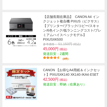
【店舗長期在庫品】
CANON A4 イン
クジェット複合機 PIXUS（ピクサス）
【プリンター/ブラック/コピー/スキャ
ン/6色インク/低ランニングコスト/プレ
ミアムハイスペックモデル】
PIXUSXK500
51,150円
参考価格：
(税込)
45,000円
(税込)
発送目安：2週間
(8件)
CANON 【お得なA4用紙＆インクセッ
ト】PIXUSXK140 XK140-IKA4-ESET
42,500円
(税込)
発送目安：即納（在庫あり）