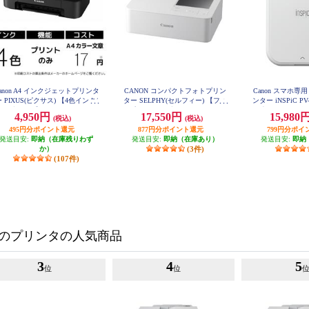
anon A4 インクジェットプリンタ
CANON コンパクトフォトプリン
Canon スマホ
 PIXUS(ピクサス) 【4色インク/
ター SELPHY(セルフィー) 【フォ
ンター iNSPiC PV
ブラック】 PIXUSTS203
トプリンター/L判/ポストカード/カ
ホ専用/シール紙/
4,950円
17,550円
15,980
(税込)
(税込)
ード/スクウェアラベル/8分割シー
イト】 PV-
495円分ポイント還元
ル/ホワイト】 CP1500-WH
877円分ポイント還元
799円分ポイ
発送目安:
即納（在庫残りわず
発送目安:
即納（在庫あり）
発送目安:
即納
か）
(3件)
(107件)
のプリンタの人気商品
3
4
5
位
位