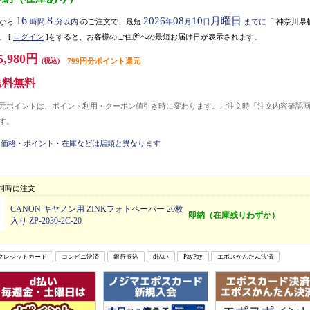
16
8
2026
08
10
月曜日
から
時間
分以内
のご注文で、最短
年
月
日
までに
「
神奈川県
。
[
ログイン
]をすると、お客様のご住所への最短お届け日が表示されます。
5,980円
(税込)
799円分ポイント還元
送料無料
元ポイントは、ポイント利用・クーポン値引き時に変わります。ご注文時「注文内容確認
す。
価格・ポイント・在庫などは店頭と異なります
同時に注文
CANON キヤノン用 ZINKフォトペーパー 20枚
即納（在庫残りわずか）
入り ZP-2030-2C-20
クレジットカード
コンビニ決済
銀行振込
d払い
PayPay
エポスかんたん決済