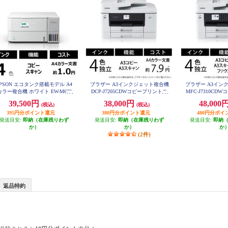
PSON エコタンク搭載モデル A4
ブラザー A3インクジェット複合機
ブラザー A3イン
カラー複合機 ホワイト EW-M638
DCP-J7205CDWコピープリントス
MFC-J7310C
T
キャン自動両面印刷Wi-Fiビジネス
キャンFAX自動両面
39,500円
38,000円
48,000
(税込)
(税込)
DCP-J7205CDW
ネス MFC-J
395円分ポイント還元
380円分ポイント還元
480円分ポイ
発送目安:
即納（在庫残りわず
発送目安:
即納（在庫残りわず
発送目安:
即納
か）
か）
か
(2件)
返品特約