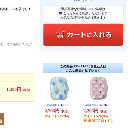
横浜市
」
へお届けしま
選択可能な数量以上のご希望は
こちらからご相談いただけます
人気品/品薄品/中古品は除きます
画面」でご確認いただけ
この商品(PV-223-BL)を見た人は
こんな商品も見ています
1,450円
(税込)
Canon CC-IC12-BL
Canon CC-IC12-PK
2,203円
2,203円
(税込)
(税込)
ポイント
5
％付与
ポイント
5
％付与
(1件)