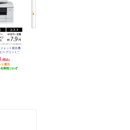
クジェット複合機
CANON インクジェット複合機 PI
ブラザー 【お得なA4用紙＆インク
DWコピープリントス
XUS プリンター A4 6色インク Wi-
セット】MFC-J7610CDW J7610CD
W-INKA4-ESET
印刷Wi-Fiビジ
Fi 印刷 コピー スキャン PIXUSTS
円
28,730円
109,227円
(税込)
(税込)
(税込)
8830BK
7310CDW
ント還元
1,436円分ポイント還元
発送目安:
10営業日
（在庫残りわず
発送目安:
即納（在庫残りわず
）
か）
(3件)