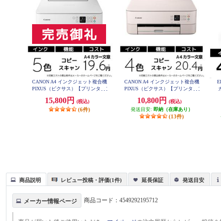
CANON A4 インクジェット複合機
CANON A4 インクジェット複合機
E
PIXUS（ピクサス）【プリンター/
PIXUS（ピクサス）【プリンター/
ホワイト/コピー/スキャン/5色イン
ピンク/コピー/スキャン/4色イン
15,800円
10,800円
(税込)
(税込)
ク】 PIXUSTS7530WH
ク】 PIXUSTS5430PK
(6件)
発送目安:
即納（在庫あり）
(13件)
商品説明
レビュー投稿・評価(1件)
延長保証
発送目安
商品コード：
4549292195712
メーカー情報ページ