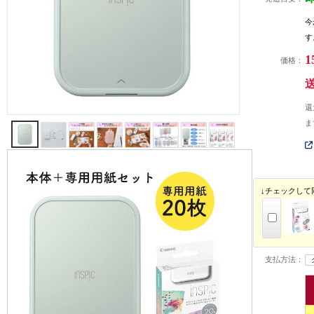
今
す
1
価格：
還
ま
↓チェックして
支払方法：