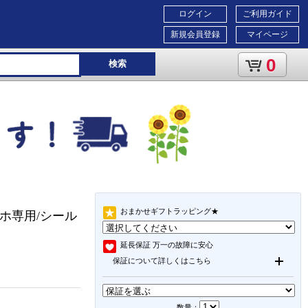
ログイン
ご利用ガイド
新規会員登録
マイページ
0
検索
おまかせギフトラッピング★
スマホ専用/シール
延長保証
万一の故障に安心
保証について詳しくはこちら
数量：