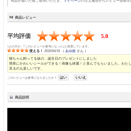
商品が届いた後ご使用いただき、
マイページ
の注文履歴からレビュー投稿＆
商品レビュー
平均評価
5.0
1人の方が、｢このレビューが参考になった｣と投票しています。
使える！
2026/04/18
（
あゆ姫
さん ）
猫ちゃん飼ってる妹の、誕生日のプレゼントにしました
簡単にかわいいシールができる！画像も綺麗！と喜んでもらいました。わた
見るのも楽しいです。
はい
いいえ
このレビューは参考になりましたか？
商品説明