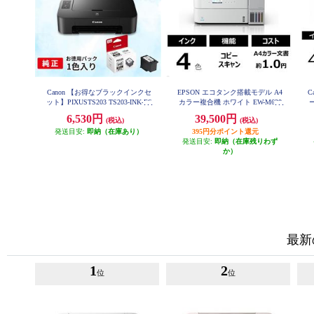
Canon 【お得なブラックインクセ
EPSON エコタンク搭載モデル A4
C
ット】PIXUSTS203 TS203-INK-ES
カラー複合機 ホワイト EW-M638
ー
ET
T
6,530円
39,500円
(税込)
(税込)
発送目安:
即納（在庫あり）
395円分ポイント還元
発送目安:
即納（在庫残りわず
か）
最新
1
2
位
位