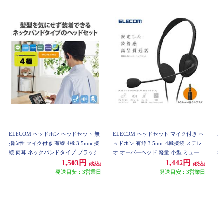
ELECOM ヘッドホン ヘッドセット 無
ELECOM ヘッドセット マイク付き ヘ
指向性 マイク付き 有線 4極 3.5mm 接
ッドホン 有線 3.5mm 4極接続 ステレ
続 両耳 ネックバンドタイプ ブラック
オ オーバーヘッド 軽量 小型 ミュート
HS-NB03STBK
機能 ブラック HS-HP14STBK
1,503円
1,442円
(税込)
(税込)
発送目安：3営業日
発送目安：3営業日