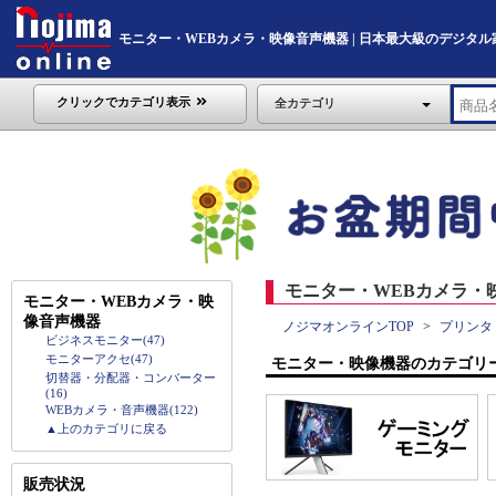
モニター・WEBカメラ・映像音声機器 | 日本最大級のデジタル家電通販
クリックでカテゴリ表示
全カテゴリ
モニター・WEBカメラ・映
モニター・WEBカメラ・映
像音声機器
ノジマオンラインTOP
プリンタ
ビジネスモニター(47)
モニターアクセ(47)
モニター・映像機器のカテゴリ
切替器・分配器・コンバーター
(16)
WEBカメラ・音声機器(122)
▲上のカテゴリに戻る
販売状況