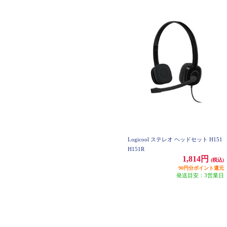
Logicool ステレオ ヘッドセット H151
H151R
1,814円
(税込)
90円分ポイント還元
発送目安：3営業日