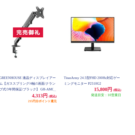
GREENHOUSE 液晶ディスプレイアー
TitanArmy 24.5型FHD 200Hz対応ゲー
ム【ガススプリング/4軸/1画面/クラン
ミングモニター P2510G2
15,800円
プ式/3年間保証/ブラック】 GH-AMCS
(税込)
01AC-BK
発送目安：10営業日
4,313円
(税込)
215円分ポイント還元