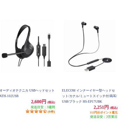
オーディオテクニカ USBヘッドセット
ELECOM インナーイヤー型ヘッドセ
ATH-102USB
ット/カナル/ミュートスイッチ付/両耳/
2,600円
USB/ブラック HS-EP17UBK
(税込)
2,251円
発送目安：3週間
(税込)
(9件)
112円分ポイント還元
発送目安：3営業日