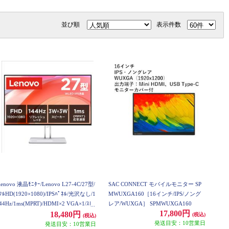
並び順
表示件数
lenovo 液晶ﾓﾆﾀｰ/Lenovo L27-4C/27型/
SAC CONNECT モバイルモニター SP
ﾌﾙHD(1920×1080)/IPSﾊﾟﾈﾙ/光沢なし/1
MWUXGA160［16インチ/IPS/ノング
44Hz/1ms(MPRT)/HDMI×2 VGA×1/ｽﾋﾟ
レア/WUXGA］ SPMWUXGA160
17,800円
ｰｶｰ内蔵/ｸﾗｳﾄﾞｸﾞﾚｰ 67DEKAC1JP 67D
18,480円
(税込)
(税込)
EKAC1JP
発送目安：10営業日
発送目安：10営業日