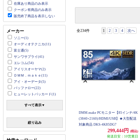
在庫あり商品のみ表示
クーポン有商品のみ表示
販売終了商品を表示しない
全234件
1
2
3
4
次へ
メーカー
ソニー(1)
オーディオテクニカ(11)
富士通(5)
サンワサプライ(41)
エレコム(54)
アイリスオーヤマ(2)
ＤＭＭ．ｍａｋｅ(11)
アイ・オーデータ(5)
バッファロー(22)
ヒューレットパッカード(1)
すべて表示▼
DMM.make PCモニター【85インチ/4K
(3840×2160)/HDMI/USB】★大型配送
絞り込み
対象商品 DKS-4K85DG7
299,444円
(税込)
発送目安：10営業日