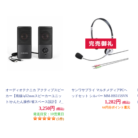
オーディオテクニカ アクティブスピー
サンワサプライ マルチメディアPCヘ
カー【有線/φ52mmスピーカーユニッ
ッドセット シルバー MM-HS515SVN
1,282円
ト/かんたん操作/省スペース設計】 AT
(税込)
-SP95
64円分ポイント還元
3,250円
(税込)
発送目安：10営業日
(5件)