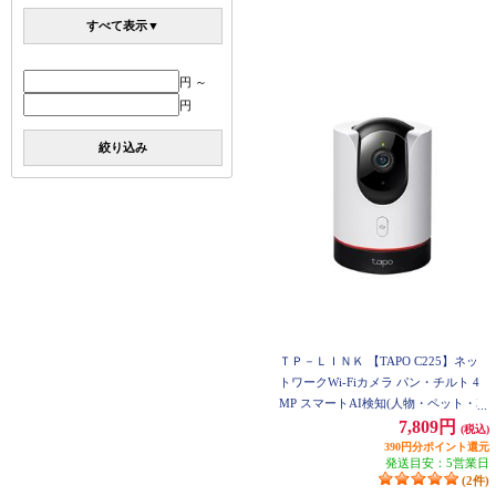
すべて表示▼
円 ～
円
絞り込み
ＴＰ－ＬＩＮＫ 【TAPO C225】ネッ
トワークWi-Fiカメラ パン・チルト 4
MP スマートAI検知(人物・ペット・車
両) 高速自動追跡 高感度のスターライ
7,809円
(税込)
トセンサー双方向通話 3年保証 TAPO-
390円分ポイント還元
発送目安：5営業日
C225
(2件)