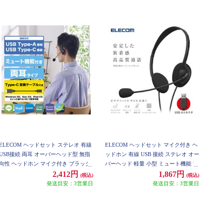
ELECOM ヘッドセット ステレオ 有線
ELECOM ヘッドセット マイク付き ヘ
USB接続 両耳 オーバーヘッド型 無指
ッドホン 有線 USB 接続 ステレオ オー
向性 ヘッドホン マイク付き ブラック
バーヘッド 軽量 小型 ミュート機能 ブ
HS-HP22UCBK
ラック HS-HP14SUBK
2,412円
1,867円
(税込)
(税込)
発送目安：3営業日
発送目安：3営業日