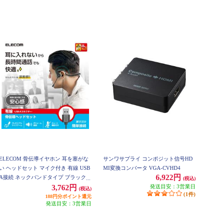
ELECOM 骨伝導イヤホン 耳を塞がな
サンワサプライ コンポジット信号HD
い ヘッドセット マイク付き 有線 USB
MI変換コンバータ VGA-CVHD4
6,922円
A接続 ネックバンドタイプ ブラック H
(税込)
S-BC05UBK
発送目安：3営業日
3,762円
(税込)
(1件)
188円分ポイント還元
発送目安：3営業日