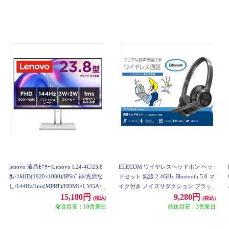
lenovo 液晶ﾓﾆﾀｰ/Lenovo L24-4C/23.8
ELECOM ワイヤレスヘッドホン ヘッ
型/ﾌﾙHD(1920×1080)/IPSﾊﾟﾈﾙ/光沢な
ドセット 無線 2.4GHz Bluetooth 5.0 マ
し/144Hz/1ms(MPRT)/HDMI×1 VGA×
イク付き ノイズリダクション ブラッ
1/ｽﾋﾟｰｶｰ内蔵/ｸﾗｳﾄﾞｸﾞﾚｰ 67DDKAC6J
ク LBT-HSOH20BK
15,180円
9,280円
(税込)
(税込)
P 67DDKAC6JP
発送目安：10営業日
発送目安：3営業日