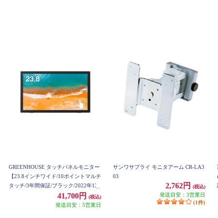
GREENHOUSE タッチパネルモニター
サンワサプライ モニタアーム CR-LA3
【23.8インチワイド/10ポイントマルチ
03
2,762円
タッチ/3年間保証/ブラック/2022年12
(税込)
月モデル】 GH-LCT24C-BK
発送目安：3営業日
41,700円
(税込)
(1件)
発送目安：5営業日