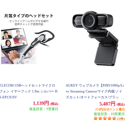
ELECOM USBヘッドセットマイクロ
AUKEY ウェブカメラ【FHD/1080p/Li
フォン イヤーフック 1.8m シルバー H
ve Streaming Camera/マイク内蔵/ノイ
S-EP13USV
ズカット/オートフォーカス/ブラッ
1,139円
ク】 PC-LM3
5,487円
(税込)
(税込)
発送目安：3営業日
274円分ポイント還元
発送目安：10営業日
(1件)