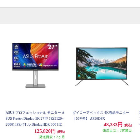
ASUS プロフェッショナル モニター A
ダイコーアペックス 4K液晶モニター
SUS ProArt Display 5K 27型 5K(5120×
【50V型】 AP50DPX
48,333円
2880) IPSパネル DisplayHDR 500 HD
(税込)
MI×1 DP×1 USB-C×1 国内正規品 3年
発送目安：3営業日
125,820円
(税込)
保証 PA27JCV
発送目安：2ヶ月