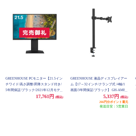
GREENHOUSE PCモニター【21.5イン
GREENHOUSE 液晶ディスプレイアー
チワイド/高さ調整/昇降スタンド付き/
ム【17～32インチ/クランプ式 /4軸/1
5年間保証/ブラック/2021年12月モデ
画面/3年間保証/ブラック】 GH-AMEL
ル】 GH-LCW22LH-BK
1-BK
17,761円
5,337円
(税込)
(税込)
266円分ポイント還元
発送目安：5営業日