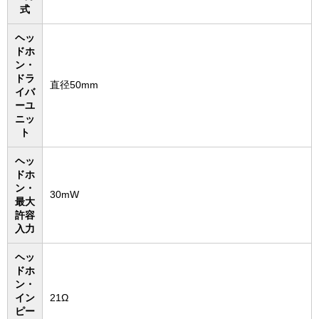
式
ヘッ
ドホ
ン・
ドラ
直径50mm
イバ
ーユ
ニッ
ト
ヘッ
ドホ
ン・
30mW
最大
許容
入力
ヘッ
ドホ
ン・
イン
21Ω
ピー