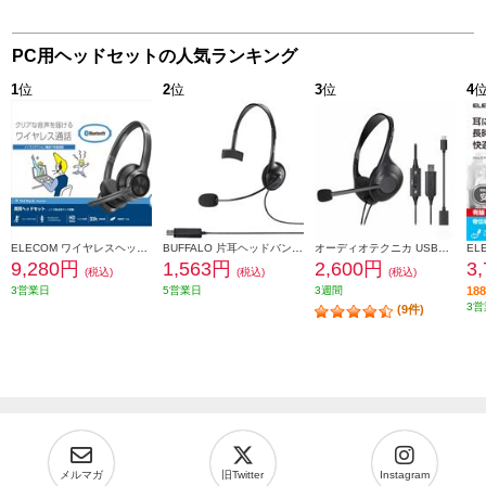
PC用ヘッドセットの人気ランキング
1
位
2
位
3
位
4
ELECOM ワイヤレスヘッドホン ヘッドセット 無線 2.4GHz Bluetooth 5.0 マイク付き ノイズリダクション ブラック LBT-HSOH20BK
BUFFALO 片耳ヘッドバンド式モノラルヘッドセット USB接続 ブラック BSHSHUM110BK
オーディオテクニカ USBヘッドセット ATH-102USB
9,280円
1,563円
2,600円
3
(税込)
(税込)
(税込)
3営業日
5営業日
3週間
1
3営
(9件)
メルマガ
旧Twitter
Instagram