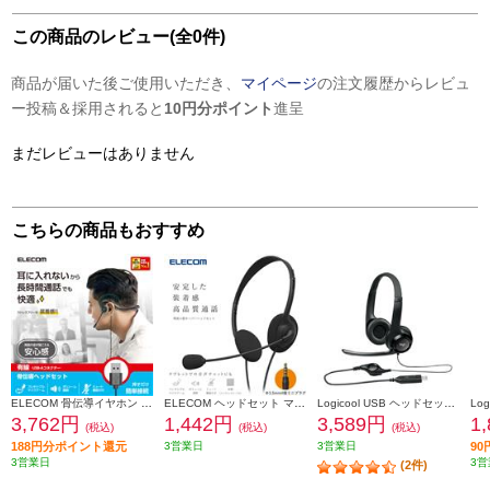
この商品のレビュー(全0件)
商品が届いた後ご使用いただき、
マイページ
の注文履歴からレビュ
ー投稿＆採用されると
10円分ポイント
進呈
まだレビューはありません
こちらの商品もおすすめ
ELECOM 骨伝導イヤホン 耳を塞がない ヘッドセット マイク付き 有線 USB A接続 ネックバンドタイプ ブラック HS-BC05UBK
ELECOM ヘッドセット マイク付き ヘッドホン 有線 3.5mm 4極接続 ステレオ オーバーヘッド 軽量 小型 ミュート機能 ブラック HS-HP14STBK
Logicool USB ヘッドセット H390 H390R
3,762円
1,442円
3,589円
1
(税込)
(税込)
(税込)
188円分ポイント還元
3営業日
3営業日
9
3営業日
3営
(2件)