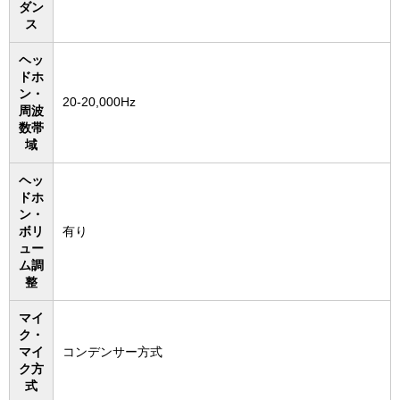
ダン
ス
ヘッ
ドホ
ン・
20-20,000Hz
周波
数帯
域
ヘッ
ドホ
ン・
ボリ
有り
ュー
ム調
整
マイ
ク・
マイ
コンデンサー方式
ク方
式