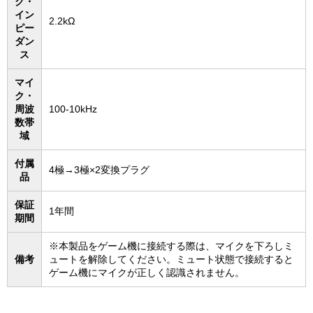
ク・
イン
2.2kΩ
ピー
ダン
ス
マイ
ク・
周波
100-10kHz
数帯
域
付属
4極→3極×2変換プラグ
品
保証
1年間
期間
※本製品をゲーム機に接続する際は、マイクを下ろしミ
備考
ュートを解除してください。ミュート状態で接続すると
ゲーム機にマイクが正しく認識されません。