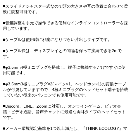
■スライドアジャスター式なので頭の大きさや耳の位置に合わせて柔
軟に調整可能です。
■音量調整を手元で操作できる便利なインラインコントローラーを採
用しています。
■ケーブルは使用時に邪魔になりづらい片出しタイプです。
■ケーブル長は、ディスプレイとの間隔を保って接続できる2mで
す。
■φ3.5mm4極ミニプラグを搭載し、端子に接続するだけですぐに使
用可能です。
■φ3.5mm3極ミニプラグ×2(マイク×1、ヘッドホン×1)の変換ケーブ
ルが付属していますので、4極ミニプラグのヘッドセット端子を搭載
していない従来のパソコンでも使用可能です。
■Discord、LINE、Zoomに対応し、オンラインゲーム、ビデオ会
議・ビデオ通話、音声チャットに最適な両耳タイプのヘッドセット
です。
■メーカー環境認定基準を1つ以上満たし、『THINK ECOLOGY』マ