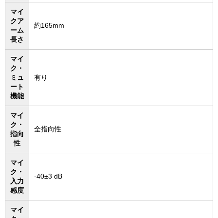
マイ
クア
約165mm
ーム
長さ
マイ
ク・
ミュ
有り
ート
機能
マイ
ク・
全指向性
指向
性
マイ
ク・
-40±3 dB
入力
感度
マイ