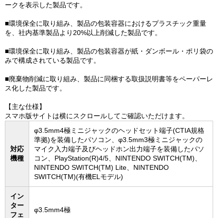
ークを表示した製品です。
■環境保全に取り組み、製品の包装容器におけるプラスチック重量
を、社内基準製品より20%以上削減した製品です。
■環境保全に取り組み、製品の包装容器が紙・ダンボール・ポリ袋の
みで構成されている製品です。
■廃棄物削減に取り組み、製品に同梱する取扱説明書等をペーパーレ
ス化した製品です。
【主な仕様】
スマホ版サイトは横にスクロールしてご確認いただけます。
φ3.5mm4極ミニジャックのヘッドセット端子(CTIA規格
準拠)を装備したパソコン、φ3.5mm3極ミニジャックの
対応
マイク入力端子及びヘッドホン出力端子を装備したパソ
機種
コン、PlayStation(R)4/5、NINTENDO SWITCH(TM)、
NINTENDO SWITCH(TM) Lite、NINTENDO
SWITCH(TM)(有機ELモデル)
イン
ター
φ3.5mm4極
フェ