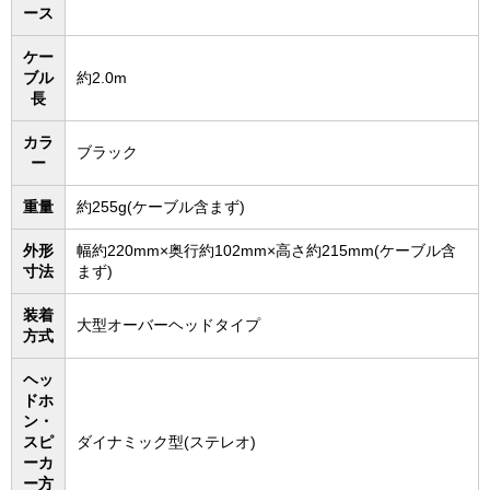
ース
ケー
ブル
約2.0m
長
カラ
ブラック
ー
重量
約255g(ケーブル含まず)
外形
幅約220mm×奥行約102mm×高さ約215mm(ケーブル含
寸法
まず)
装着
大型オーバーヘッドタイプ
方式
ヘッ
ドホ
ン・
スピ
ダイナミック型(ステレオ)
ーカ
ー方