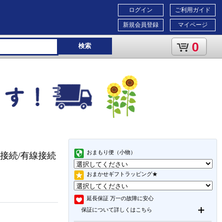
ログイン
ご利用ガイド
新規会員登録
マイページ
0
検索
おまもり便（小物）
ス接続/有線接続
おまかせギフトラッピング★
延長保証
万一の故障に安心
保証について詳しくはこちら