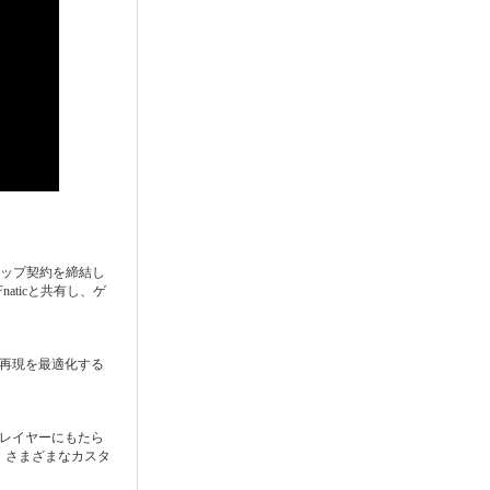
シップ契約を締結し
ticと共有し、ゲ
域再現を最適化する
プレイヤーにもたら
、さまざまなカスタ