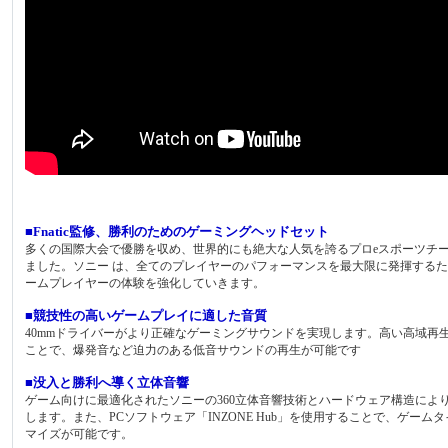
■Fnatic監修、勝利のためのゲーミングヘッドセット
多くの国際大会で優勝を収め、世界的にも絶大な人気を誇るプロeスポーツチーム「
ました。ソニー は、全てのプレイヤーのパフォーマンスを最大限に発揮するため
ームプレイヤーの体験を強化していきます。
■競技性の高いゲームプレイに適した音質
40mmドライバーがより正確なゲーミングサウンドを実現します。高い高域
ことで、爆発音など迫力のある低音サウンドの再生が可能です
■没入と勝利へ導く立体音響
ゲーム向けに最適化されたソニーの360立体音響技術とハードウェア構造に
します。また、PCソフトウェア「INZONE Hub」を使用することで、ゲ
マイズが可能です。