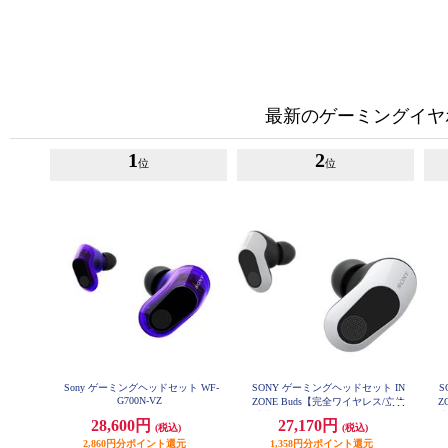
最新のゲーミングイヤ
1
2
位
位
Sony ゲーミングヘッドセット WF-
SONY ゲーミングヘッドセット IN
S
G700N-VZ
ZONE Buds【完全ワイヤレス/立体
Z
音響/ノイズキャンセリング/ワイ
搭
28,600円
27,170円
(税込)
(税込)
ヤレス接続/低遅延2.4Ghz/急速充電
2,860円分ポイント還元
対応/ホワイト】 WF-G700N-WZ
1,358円分ポイント還元