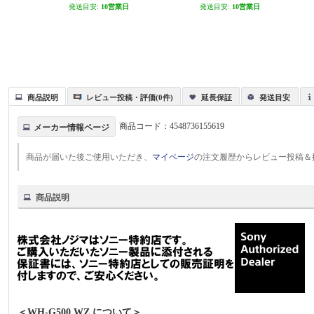
発送目安:
10営業日
発送目安:
10営業日
商品説明
レビュー投稿・評価(0件)
延長保証
発送目安
商品コード：
4548736155619
メーカー情報ページ
商品が届いた後ご使用いただき、
マイページ
の注文履歴からレビュー投稿＆
商品説明
＜WH-G500 WZ について＞