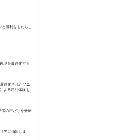
ンと勝利をもたらし
域再現を最適化する
に最適化されたソニ
とによる勝利体験を
話者の声だけを分離
クリアに抽出しま