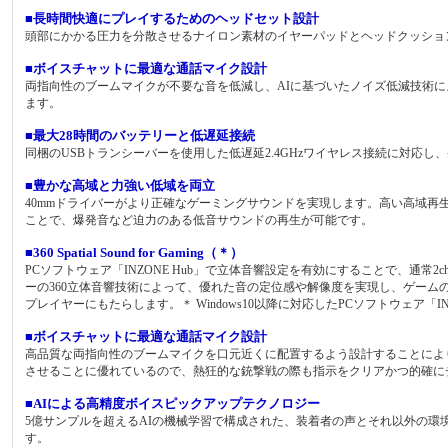
■長時間快適にプレイするためのヘッドセット設計
頭部にかかる圧力を分散させるナイロン素材のイヤーパッドとヘッドクッショ
■ボイスチャットに最適な通話マイク設計
両指向性のブームマイクが不要な音を低減し、AIに基づいたノイズ低減技術
ます。
■最大28時間のバッテリーと低遅延接続
同梱のUSBトランシーバーを使用した低遅延2.4GHzワイヤレス接続に対応
■豊かな高域と力強い低域を両立
40mmドライバーがより正確なゲーミングサウンドを実現します。高い高域
ことで、爆発音など迫力のある低音サウンドの再生が可能です。
■360 Spatial Sound for Gaming（＊）
PCソフトウェア「INZONE Hub」で立体音響設定を有効にすることで、通常
ーの360立体音響技術によって、優れた音の定位感や解像度を実現し、ゲー
プレイヤーにもたらします。＊ Windows10以降に対応したPCソフトウェア「
■ボイスチャットに最適な通話マイク設計
高品質な両指向性のブームマイクを口元近くに配置するよう設計することによ
させることに優れているので、熱狂的な銃撃戦の際も指示をクリアかつ的確に
■AIによる高精度ボイスピックアップテクノロジー
5億サンプルを超えるAIの機械学習で構成された、装着者の声とそれ以外の
す。