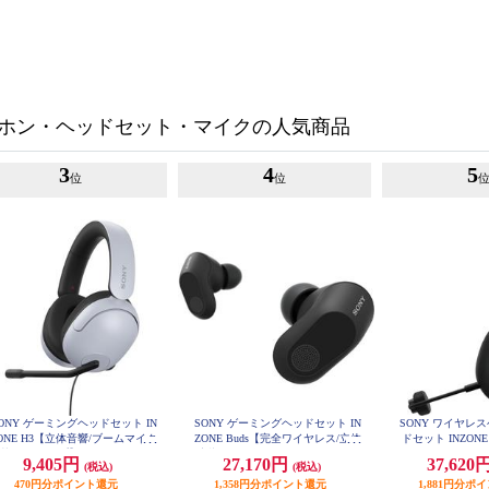
ホン・ヘッドセット・マイクの人気商品
3
4
5
位
位
ONY ゲーミングヘッドセット IN
SONY ゲーミングヘッドセット IN
SONY ワイヤレ
ONE H3【立体音響/ブームマイク
ZONE Buds【完全ワイヤレス/立体
ドセット INZONE 
WH-G91
載/有線タイプ】 MDR-G300-WZ
音響/ノイズキャンセリング/ワイ
9,405円
27,170円
37,620
(税込)
(税込)
ヤレス接続/低遅延2.4Ghz/急速充電
470円分ポイント還元
対応/ブラック】 WF-G700N-BZ
1,358円分ポイント還元
1,881円分ポ