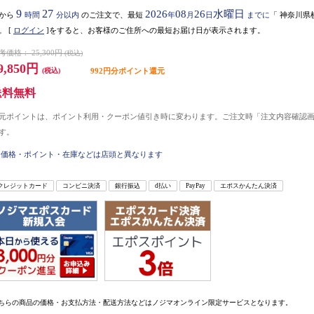
9
27
2026
08
26
水曜日
から
時間
分以内
のご注文で、最短
年
月
日
までに
「
神奈川県
。
[
ログイン
]をすると、お客様のご住所への最短お届け日が表示されます。
考価格：
25,300円
(税込)
9,850円
(税込)
992円分ポイント還元
送料無料
元ポイントは、ポイント利用・クーポン値引き時に変わります。ご注文時「注文内容確認
す。
価格・ポイント・在庫などは店頭と異なります
クレジットカード
コンビニ決済
銀行振込
d払い
PayPay
エポスかんたん決済
ちらの商品の価格・お支払方法・配送方法などはノジマオンライン限定サービスとなります。