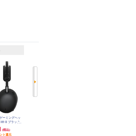
6
7
位
位
位
スゲーミングヘッ
Sony ゲーミングヘッドセット MD
SONY ゲーミングヘッドセット IN
R-G600
H9 II ブラック
ZONE H5【立体音響/ワイヤレス接
0N-BZ
続/有線接続対応/低遅延2.4Ghz/ホ
円
27,500円
19,850円
(税込)
(税込)
(税込)
ワイト】 WH-G500-WZ
イント還元
2,750円分ポイント還元
992円分ポイント還元