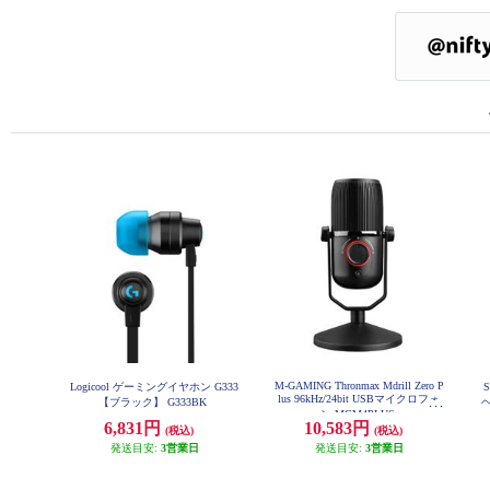
M-GAMING Thronmax Mdrill Zero P
Logicool ゲーミングイヤホン G333
lus 96kHz/24bit USBマイクロフォ
【ブラック】 G333BK
ヘ
ン MGM4PLUS
6,831円
10,583円
(税込)
(税込)
発送目安:
3営業日
発送目安:
3営業日