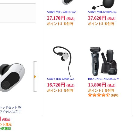
SONY WF-G700N-WZ
SONY WH-G910N-BZ
27,170円
37,620円
(税込)
(税込)
ポイント
5
％付与
ポイント
5
％付与
SONY IER-G900-WZ
BRAUN 61-N7200CC-V
16,720円
13,800円
(税込)
(税込)
ポイント
5
％付与
ポイント
1
％付与
(6件)
ヘッドセット IN
SONY ゲーミングヘッドセット IN
SONY ゲーミングヘッドセット IN
完全ワイヤレス/立体
ZONE Buds【完全ワイヤレス/立体
ZONE H9【立体音響/ノイズキャン
ンセリング/ワイ
音響/ノイズキャンセリング/ワイ
セリング/ワイヤレス接続/低遅延2.
円
27,170円
32,390円
(税込)
(税込)
(税込)
.4Ghz/急速充電
ヤレス接続/低遅延2.4Ghz/急速充電
4Ghz/ブームマイク搭載/Perfect For
F-G700N-WZ
イント還元
対応/ブラック】 WF-G700N-BZ
1,358円分ポイント還元
PlayStation5】 WH-G900N-BZ
1,619円分ポイント還元
10営業日
発送目安:
10営業日
発送目安:
10営業日