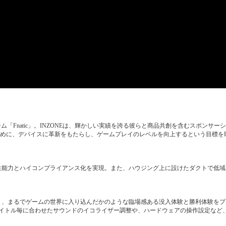
Fnatic」。INZONEは、輝かしい実績を誇る彼らと商品共創を含むスポンサー
に、デバイスに革新をもたらし、ゲームプレイのレベルを向上するという目標をFna
再生能力とハイコンプライアンス化を実現。また、ハウジング上に設けたダクトで低
より、まるでゲームの世界に入り込んだかのような臨場感ある没入体験と勝利体験を
ームタイトル毎に合わせたサウンドのイコライザー調整や、ハードウェアの操作設定など