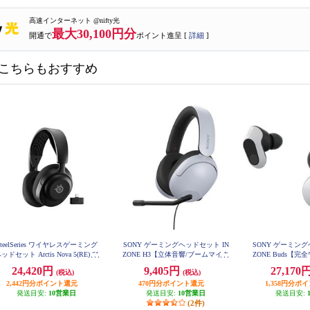
高速インターネット @nifty光
最大30,100円分
開通で
ポイント進呈 [
詳細
]
こちらもおすすめ
SteelSeries ワイヤレスゲーミング
SONY ゲーミングヘッドセット IN
SONY ゲーミング
ッドセット Arctis Nova 5(RE) 61
ZONE H3【立体音響/ブームマイク
ZONE Buds【
670J
搭載/有線タイプ】 MDR-G300-WZ
音響/ノイズキャ
24,420円
9,405円
27,170
(税込)
(税込)
ヤレス接続/低遅延2
2,442円分ポイント還元
470円分ポイント還元
対応/ホワイト】 W
1,358円分ポ
発送目安:
10営業日
発送目安:
10営業日
発送目安:
(2件)