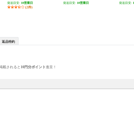
発送目安:
10営業日
発送目安:
10営業日
発送目安:
(2件)
返品特約
掲載されると
10円分ポイント
進呈！