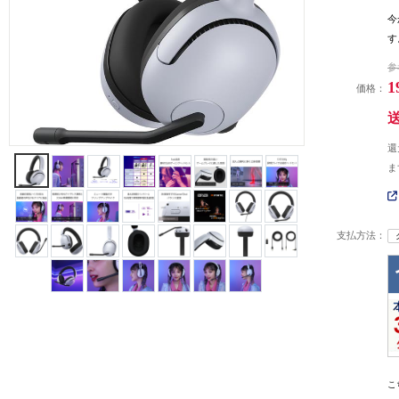
今
す
参
1
価格：
還
ま
支払方法：
こ