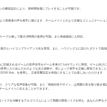
ンの構造設計により、長時間快適にプレイすることが可能です。
により装着者の声を相手に届けます。チームメイトとのより正確なコミュニケーショ
し、ケーブル無しで最大28時間の使用が可能。また有線接続にも対応。
再生能力とハイコンプライアンス化を実現。また、ハウジング上に設けたダクトで低
2chに圧縮されるゲームの音声信号をゲーム本来の7.1chサウンドに再現。ゲーム向け
ムの世界に入り込んだかのような没入体験や、音によって相手を正確に察知できるこ
INZONE Hub」を使用し、立体音響設定を有効にすることでお楽しみいただけます
り、クリアな音声収集が可能。また「両指向性デザイン」は周囲の音を取り除き発
チームメイトに伝えることができます。
環境ノイズを分離するアルゴリズムによって周囲の環境ノイズを抑え、あなたの声を