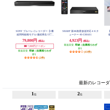
SONY ブルーレイレコーダー【2番
SHARP 新4K衛星放送対応４Ｋチ
組同時録画モデル/連続再生/1TB/
ューナー 4S-C00AS1
使
ブラック】 BDZ-ZW1900
79,800円
4,923円
(税込)
(税込)
発送目安:
即納（在庫残りわず
放
7,000円クーポン
か）
発送目安:
即納（在庫残りわず
(43件)
か）
(2件)
最新のレコーダ
1
2
位
位