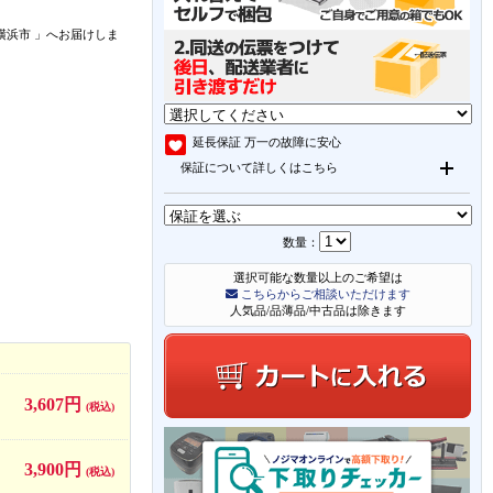
横浜市
」
へお届けしま
延長保証
万一の故障に安心
保証について詳しくはこちら
数量：
選択可能な数量以上のご希望は
こちらからご相談いただけます
人気品/品薄品/中古品は除きます
3,607円
(税込)
3,900円
(税込)