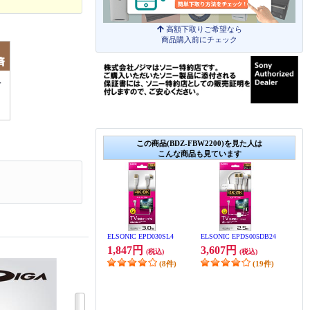
高額下取りご希望なら
商品購入前にチェック
この商品(BDZ-FBW2200)を見た人は
こんな商品も見ています
ELSONIC EPD030SL4
ELSONIC EPDS005DB24
1,847円
3,607円
(税込)
(税込)
(8件)
(19件)