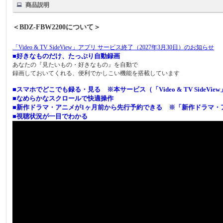
商品説明
＜BDZ-FBW2200について＞
「Video & TV SideView」アプリ サービス終了（2027年3月30日）のお知らせ
■好きなものだけ、たっぷり自動録画
あなたの『見たいもの・好きなもの』を自動で
録画しておいてくれる、便利でかしこい機能を搭載しています
■スマホでどこでも録る・見る ※本サービス（「Video & TV SideV
■なめらかなスクロールで快適操作
■新作ドラマ・アニメが1ヶ月前から先行予約できる ※「新作ドラマ・ア
■視聴状況が一目でわかる