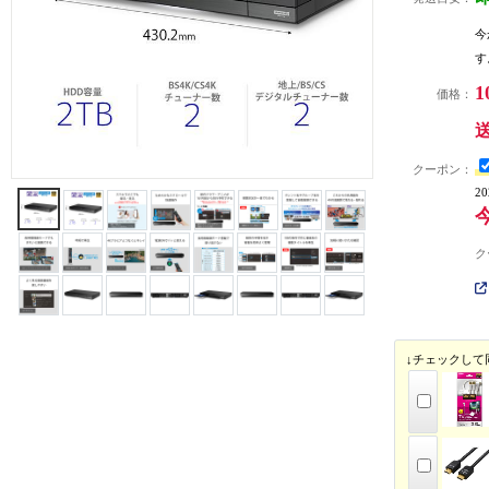
今
す
1
価格：
クーポン：
2
ク
↓チェックして