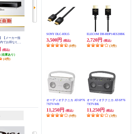
SONY DLC-HX15
ELECOM DH-HDP14ES20BK
】【メーカー指
【クーポン対象外】【メーカー指
【クーポン対象外】【メーカー指
3,500円
2,720円
(税込)
(税込)
ト内でお得なセー
定価格商品/カート内でお得なセー
定価格商品/カート内でお得なセー
(8件)
(3件)
sonic 全自動ブ
ル開催中！】 Panasonic ブルーレ
ル開催中！】 Panasonic ブルーレ
円
78,100円
68,200円
(税込)
(税込)
(税込)
コーダーDIGA
イディスクレコーダーDIGA(ディ
イディスクレコーダーDIGA(ディ
D内蔵 DMR-2X2
（在庫あり）
ーガ) 2TBHDD内蔵 DMR-2W203
発送目安:
即納（在庫あり）
ーガ) 1TBHDD内蔵 DMR-2W103
発送目安:
即納（在庫あり）
(4件)
オーディオテクニカ AT-SP76
オーディオテクニカ AT-SP76
7XTV-WH
7XTV-BK
11,250円
11,250円
(税込)
(税込)
6
7
位
位
位
(9件)
(3件)