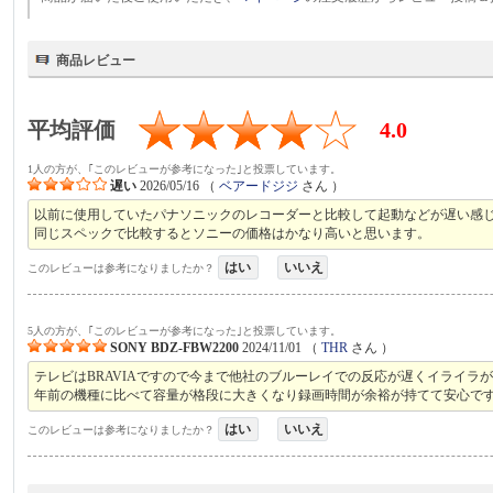
商品レビュー
平均評価
4.0
1人の方が、｢このレビューが参考になった｣と投票しています。
遅い
2026/05/16
（
ベアードジジ
さん ）
以前に使用していたパナソニックのレコーダーと比較して起動などが遅い感
同じスペックで比較するとソニーの価格はかなり高いと思います。
はい
いいえ
このレビューは参考になりましたか？
5人の方が、｢このレビューが参考になった｣と投票しています。
SONY BDZ-FBW2200
2024/11/01
（
THR
さん ）
テレビはBRAVIAですので今まで他社のブルーレイでの反応が遅くイライラが
年前の機種に比べて容量が格段に大きくなり録画時間が余裕が持てて安心で
はい
いいえ
このレビューは参考になりましたか？