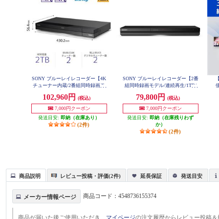
SONY ブルーレイレコーダー【4K
SONY ブルーレイレコーダー【2番
チューナー内蔵/2番組同時録画モ
組同時録画モデル/連続再生/1TB/
使
デル/2TB】 BDZ-FBW2200
ブラック】 BDZ-ZW1900
102,960円
79,800円
(税込)
(税込)
放
7,000円クーポン
7,000円クーポン
発送目安:
即納（在庫あり）
発送目安:
即納（在庫残りわず
(2件)
か）
(2件)
商品説明
レビュー投稿・評価(2件)
延長保証
発送目安
商品コード：
4548736155374
メーカー情報ページ
商品が届いた後ご使用いただき、
マイページ
の注文履歴からレビュー投稿＆