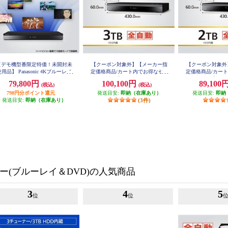
【デモ機型番限定特価！未開封未
【クーポン対象外】【メーカー指
【クーポン対象外
用品】 Panasonic 4Kブルーレイ
定価格商品/カート内でお得なセー
定価格商品/カー
ディスクレコーダー DIGA(ディー
ル開催中！】 Panasonic 全自動ブ
ル開催中！】 Pana
79,800円
100,100円
89,100
(税込)
(税込)
ガ) 【HDD3TB/3番組同時録画/4K
ルーレイディスクレコーダーDIGA
ルーレイディスクレ
送2番組同時録画】 DMR4T303J
798円分ポイント還元
(ディーガ) 3TBHDD内蔵 DMR-2X3
発送目安:
即納（在庫あり）
(ディーガ) 2TBHD
発送目安:
即納
03
03
発送目安:
即納（在庫あり）
(3件)
ー(ブルーレイ＆DVD)の人気商品
3
4
5
位
位