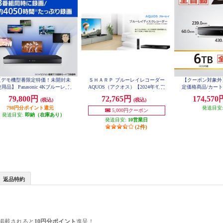
【デモ機型番限定特価！未開封未
ＳＨＡＲＰ ブルーレイレコーダー
【クーポン対象外
用品】 Panasonic 4Kブルーレイ
AQUOS（アクオス）【2024年モデ
定価格商品/カー
ディスクレコーダー DIGA(ディー
ル/2番組同時録画モデル/1TB】 2B
ル開催中！】 Pana
79,800円
72,765円
174,57
(税込)
(税込)
-C10GW1
ガ) 【HDD3TB/3番組同時録画/4K
ルーレイディスクレ
送2番組同時録画】 DMR4T303J
798円分ポイント還元
(ディーガ) 6TBHD
発送目安
5,000円クーポン
03
発送目安:
即納（在庫あり）
発送目安:
10営業日
(2件)
返品特約
掲載されると
10円分ポイント
進呈！