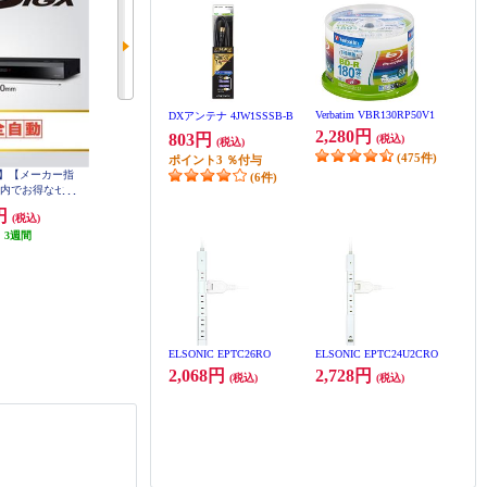
Verbatim VBR130RP50V1
DXアンテナ 4JW1SSSB-B
2,280円
803円
(税込)
(税込)
(475件)
ポイント
3
％付与
】【メーカー指
【クーポン対象外】【メーカー指
【クーポン対象外】 パナソニック
(6件)
ト内でお得なセー
定価格商品/カート内でお得なセー
ネットワークレコーダーmiyottoミ
sonic 全自動ブ
ル開催中！】 Panasonic ブルーレ
ヨット 地上 BS・CS チューナー内
0円
78,100円
59,400円
(税込)
(税込)
(税込)
コーダーDIGA
イディスクレコーダーDIGA(ディ
蔵 2TBHDD内蔵 UN-ST20A-H
D内蔵 DMR-2X6
:
3週間
ーガ) 2TBHDD内蔵 DMR-2W203
発送目安:
即納（在庫あり）
発送目安:
即納（在庫残りわず
か）
(1件)
ELSONIC EPTC26RO
ELSONIC EPTC24U2CRO
2,068円
2,728円
(税込)
(税込)