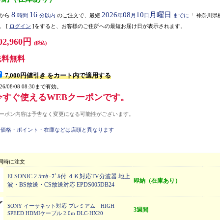
8
16
2026
08
10
月曜日
から
時間
分以内
のご注文で、最短
年
月
日
までに
「
神奈川県
。
[
ログイン
]をすると、お客様のご住所への最短お届け日が表示されます。
02,960円
(税込)
送料無料
7,000円値引き
をカート内で適用する
026/08/08 08:30まで有効。
今すぐ使えるWEBクーポンです。
ーポン内容は予告なく変更になる可能性がございます。
価格・ポイント・在庫などは店頭と異なります
同時に注文
ELSONIC 2.5mｹｰﾌﾞﾙ付 ４Ｋ対応TV分波器 地上
即納（在庫あり）
波・BS放送・CS放送対応 EPDS005DB24
SONY イーサネット対応 プレミアム HIGH
3週間
SPEED HDMIケーブル 2.0m DLC-HX20