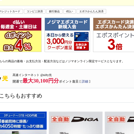
クレジットカード
コンビニ決済
銀行振込
d払い
エポスかんたん決済
ちらの商品の価格・お支払方法・配送方法などはノジマオンライン限定サービスとなります。
高速インターネット @nifty光
最大30,100円分
開通で
ポイント進呈 [
詳細
]
こちらもおすすめ